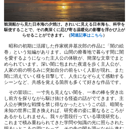
観測船から見た日本海の夕焼け。きれいに見える日本海も、科学を
駆使することで、その奥深くに忍び寄る温暖化の影響を浮かび上が
らせることができます。（
関連記事はこちら
）
昭和の初期に活躍した作家梶井基次郎の作品に「闇の絵
巻」という短編があります。山間の療養地で暮らす間に闇
を愛するようになった主人公の体験が、簡潔な文章でまと
められています。深い闇に包まれた夜道を歩く主人公が、
人家の前の明るみに突如自分の前をいく人影が現れ、また
闇に消えていく様を目撃して、人生になぞらえて感動する
シーンなど、共感を覚える箇所も多くて好きな作品です。
その冒頭に、一寸先も見えない闇を、一本の棒を突き出
し前方を探りながら駆け抜ける怪盗の話がでてきます。主
人公が爽快な戦慄を禁じ得なかったというこの話、暗闇を
未知の世界に置き換えれば、研究者の姿に重なるところが
あるかもしれません。我々が普段行っている環境研究も、
これまで積み重ねられてきた学問や知識の光に照らされた
明るいところの淵にたって、その先の闇を調べながら進む