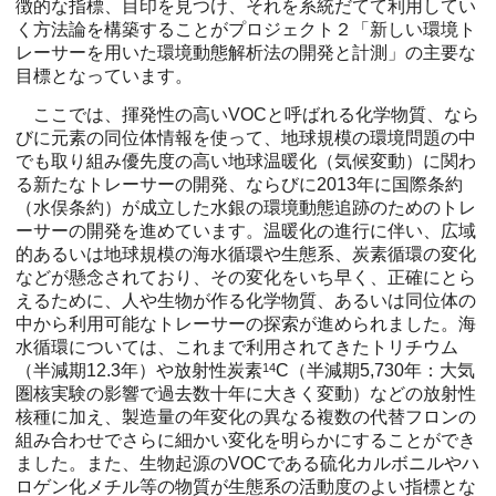
徴的な指標、目印を見つけ、それを系統だてて利用してい
く方法論を構築することがプロジェクト２「新しい環境ト
レーサーを用いた環境動態解析法の開発と計測」の主要な
目標となっています。
ここでは、揮発性の高いVOCと呼ばれる化学物質、なら
びに元素の同位体情報を使って、地球規模の環境問題の中
でも取り組み優先度の高い地球温暖化（気候変動）に関わ
る新たなトレーサーの開発、ならびに2013年に国際条約
（水俣条約）が成立した水銀の環境動態追跡のためのトレ
ーサーの開発を進めています。温暖化の進行に伴い、広域
的あるいは地球規模の海水循環や生態系、炭素循環の変化
などが懸念されており、その変化をいち早く、正確にとら
えるために、人や生物が作る化学物質、あるいは同位体の
中から利用可能なトレーサーの探索が進められました。海
水循環については、これまで利用されてきたトリチウム
（半減期12.3年）や放射性炭素
14
C（半減期5,730年：大気
圏核実験の影響で過去数十年に大きく変動）などの放射性
核種に加え、製造量の年変化の異なる複数の代替フロンの
組み合わせでさらに細かい変化を明らかにすることができ
ました。また、生物起源のVOCである硫化カルボニルやハ
ロゲン化メチル等の物質が生態系の活動度のよい指標とな