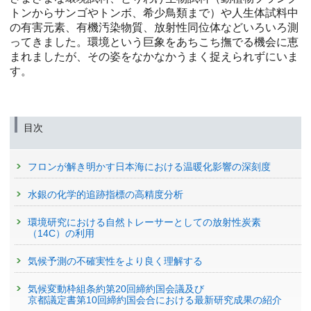
トンからサンゴやトンボ、希少鳥類まで）や人生体試料中
の有害元素、有機汚染物質、放射性同位体などいろいろ測
ってきました。環境という巨象をあちこち撫でる機会に恵
まれましたが、その姿をなかなかうまく捉えられずにいま
す。
目次
フロンが解き明かす日本海における温暖化影響の深刻度
水銀の化学的追跡指標の高精度分析
環境研究における自然トレーサーとしての放射性炭素
（14C）の利用
気候予測の不確実性をより良く理解する
気候変動枠組条約第20回締約国会議及び
京都議定書第10回締約国会合における最新研究成果の紹介