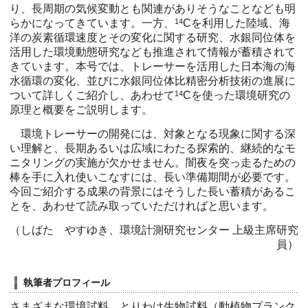
り、長周期の気候変動とも関連がありそうなことなども明
らかになってきています。一方、
14
Cを利用した陸域、海
洋の炭素循環速度とその変化に関する研究、水銀同位体を
活用した環境動態研究なども推進されて情報が蓄積されて
きています。本号では、トレーサーを活用した日本海の海
水循環の変化、並びに水銀同位体比精密分析技術の進展に
ついて詳しくご紹介し、あわせて
14
Cを使った環境研究の
原理と概要をご説明します。
環境トレーサーの開発には、対象となる現象に関する深
い理解と、長期あるいは広域にわたる探索的、継続的なモ
ニタリングの実施が欠かせません。闇夜を突っ走るための
棒を手に入れ使いこなすには、長い準備期間が必要です。
今回ご紹介する成果の背景にはそうした長い蓄積があるこ
とを、あわせて読み取っていただければと思います。
（しばた やすゆき、環境計測研究センター 上級主席研究
員）
執筆者プロフィール
さまざまな環境試料、とりわけ生物試料（動植物プランク