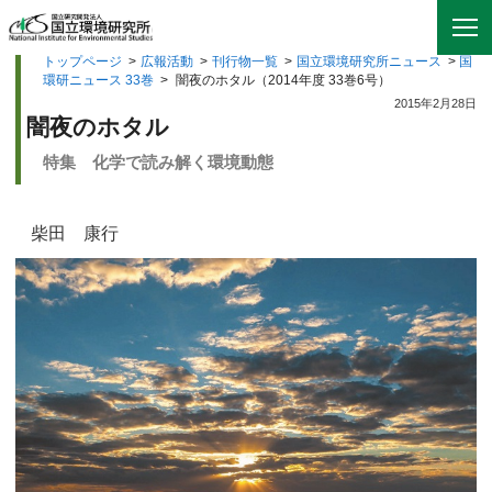
トップページ
>
広報活動
>
刊行物一覧
>
国立環境研究所ニュース
>
国
環研ニュース 33巻
>
闇夜のホタル（2014年度 33巻6号）
2015年2月28日
闇夜のホタル
特集 化学で読み解く環境動態
柴田 康行