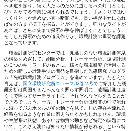
べき道を探り、続く人たちのために道しるべの灯（ともし
び）をたてる作業に例えられるでしょう。手さぐりではゆ
っくりとしか進めない真っ暗闇でも、長い棒が手元にあれ
ば先の方まで様子を探ることができます。強力なライトが
あれば、さらに先まで探索の手を伸ばせることでしょう。
そうした探索のための道具作りが、環境計測の重要な課題
となっています。
環境計測研究センターでは、見逃しのない環境計測体系
の構築をめざして、網羅分析、トレーサー分析、遠隔計測
の３つのキーワードのもとに、様々な環境研究で活用する
ための新しい計測手法の開発を目指した先導研究プログラ
ム「先端環境計測プログラム」を進めています。たとえて
言えば、
国立環境研究所ニュース32巻２号
でご紹介した網
羅分析は周囲をまんべんなく照らす照明に、遠隔計測は遠
くまで照らすサーチライトに、それぞれなぞらえることが
できるでしょう。一方、トレーサー分析は暗闇の中で流れ
に沿って飛ぶホタルの光の動きを見て、川の存在や流れる
経路を知るような作業に例えられるかもしれません。環境
や生態系の状態、あるいは物質の動きなど特定の課題につ
いて、これさえ測れば知りたい情報が得られる、という特