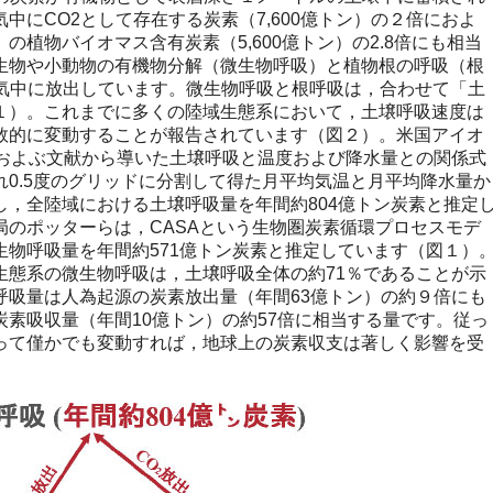
中にCO2として存在する炭素（7,600億トン）の２倍におよ
の植物バイオマス含有炭素（5,600億トン）の2.8倍にも相当
生物や小動物の有機物分解（微生物呼吸）と植物根の呼吸（根
大気中に放出しています。微生物呼吸と根呼吸は，合わせて「土
１）。これまでに多くの陸域生態系において，土壌呼吸速度は
数的に変動することが報告されています（図２）。米国アイオ
におよぶ文献から導いた土壌呼吸と温度および降水量との関係式
0.5度のグリッドに分割して得た月平均気温と月平均降水量か
し，全陸域における土壌呼吸量を年間約804億トン炭素と推定
局のポッターらは，CASAという生物圏炭素循環プロセスモデ
生物呼吸量を年間約571億トン炭素と推定しています（図１）
生態系の微生物呼吸は，土壌呼吸全体の約71％であることが示
呼吸量は人為起源の炭素放出量（年間63億トン）の約９倍にも
素吸収量（年間10億トン）の約57倍に相当する量です。従っ
って僅かでも変動すれば，地球上の炭素収支は著しく影響を受