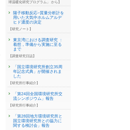
球温暖化研究プログラム」 から】
陽子移動反応−質量分析計を
用いた大気中ホルムアルデ
ヒド濃度の決定
【研究ノート】
東京湾における調査研究 ：
着想，準備から実施に至る
まで
し
【調査研究日誌】
。
「国立環境研究所創立35周
年記念式典」が開催されま
した
【研究所行事紹介】
「第24回全国環境研究所交
流シンポジウム」報告
【研究所行事紹介】
「第28回地方環境研究所と
国立環境研究所との協力に
関する検討会」報告