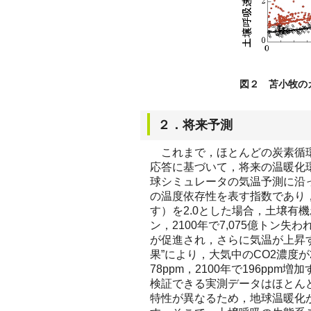
図２ 苫小牧の
２．将来予測
これまで，ほとんどの炭素循環
応答に基づいて，将来の温暖化
球シミュレータの気温予測に沿っ
の温度依存性を表す指数であり
す）を2.0とした場合，土壌有機炭素
ン，2100年で7,075億ト
が促進され，さらに気温が上昇す
果”により，大気中のCO2濃度が2
78ppm，2100年で196p
検証できる実測データはほとん
特性が異なるため，地球温暖化