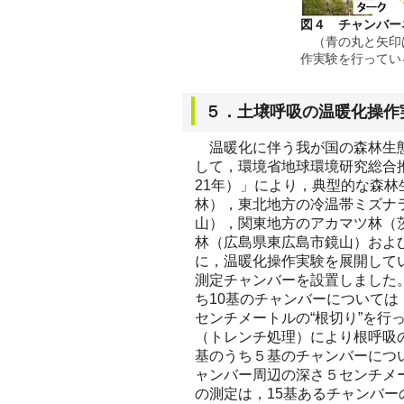
図４ チャンバー
（青の丸と矢印
作実験を行ってい
５．土壌呼吸の温暖化操作
温暖化に伴う我が国の森林生態
して，環境省地球環境研究総合
21年）」により，典型的な森
林），東北地方の冷温帯ミズナ
山），関東地方のアカマツ林（
林（広島県東広島市鏡山）およ
に，温暖化操作実験を展開して
測定チャンバーを設置しました
ち10基のチャンバーについては
センチメートルの“根切り”を行
（トレンチ処理）により根呼吸
基のうち５基のチャンバーについ
ャンバー周辺の深さ５センチメー
の測定は，15基あるチャンバー