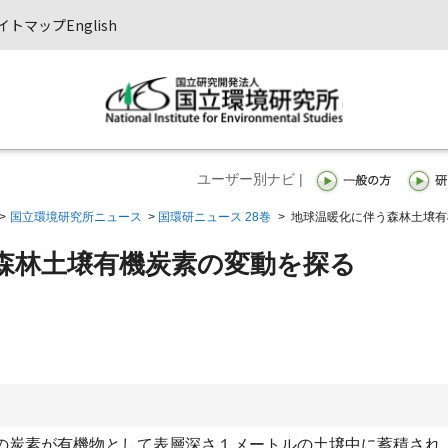
イトマップ
English
ユーザー別ナビ |
>
国立環境研究所ニュース
>
国環研ニュース 28巻
>
地球温暖化に伴う森林土壌有
）
森林土壌有機炭素の変動を探る
ンの炭素が有機物として表層深さ１メートルの土壌中に蓄積され