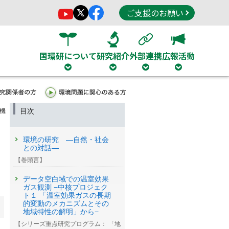
ご支援のお願い
国環研について
研究紹介
外部連携
広報活動
目次
機
環境の研究 —自然・社会
との対話—
【巻頭言】
データ空白域での温室効果
ガス観測 −中核プロジェク
ト１ 「温室効果ガスの長期
的変動のメカニズムとその
地域特性の解明」から−
【シリーズ重点研究プログラム： 「地