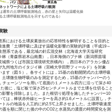
ネットワークによる土壌呼吸の観測
は通常の土壌呼吸観測地点，赤の星と矢印は温暖化操
る土壌呼吸観測地点を示すものである）
実験
系における土壌炭素放出の応答特性を解明することを目的と
推進費「土壌呼吸に及ぼす温暖化影響の実験的評価（平成19～
林生態系である，最北域の針広混交林（北海道大学天塩研究
ラ林（青森県岩木山南麓），日本海側のブナ林（新潟県苗場
茨城県つくば市国立環境研究所構内），西日本のアラカシ優占
び九州地方のイタジイ林（宮崎大学田野フィールド）を対象
います（図５）。各サイトには，15基の自動開閉式の土壌呼吸
。土壌微生物呼吸のみを測定するため，15基のチャンバーのう
，チェーンソーを用いて底面の１メートル四方に沿って深さ40
った後に，塩ビ板で深さ25センチメートルまで土壌を仕切るこ
の影響を排除しました。また根切り処理を施したチャンバー10
ては，棒状赤外線ヒーターを高さ約1.6メートルに設置し，チ
トルの地温を人工的に約2.5℃上昇させました。土壌呼吸速度
の蓋を順に閉じた後の中のCO2と水蒸気の濃度の時間変化を測