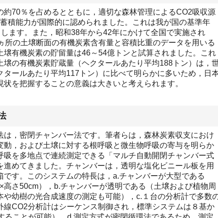
約70％を占めるとともに，適切な森林管理によるCO2吸収源
素の蓄積能力が国際的に認められました。これは我が国の基準年
相当します。また，昭和38年から42年にかけて全国で実施され
391ヵ所の土壌断面の有機炭素含有量と容積比重のデータを用いる
壌有機炭素の貯留量は46～54億トンと試算されました。これ
土壌の有機炭素貯蔵量（ヘクタールあたり平均188トン）は，
クタールあたり平均117トン）に比べて明らかに多いため，日
現状を把握することの意義は大きいと考えられます。
法
は，密閉チャンバー法です。筆者らは，森林炭素収支におけ
変動，および土壌に対する根呼吸と微生物呼吸の寄与を明らか
呼吸を多地点で連続測定できる「マルチ自動開閉チャンバー式
を進めてきました。チャンバーは，透明な塩化ビニール板を用
箱です。このシステムの特長は，a.チャンバーが大型である
cm×高さ50cm），b.チャンバーが透明である（土壌および植物周
本や幼樹の光合成速度の測定も可能），c.１台の分析計で多数
外線CO2分析計はシーケンス制御され，標準システムは８基か
することが可能），d.測定方式が密閉循環法であるため，測定