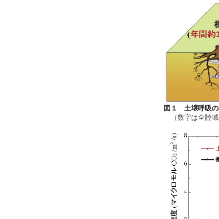
図１ 土壌呼吸の
（数字は全陸域