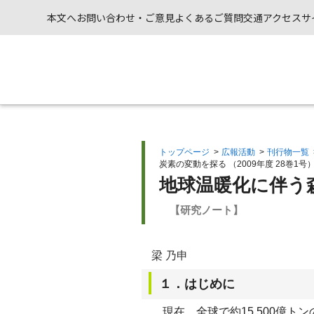
本文へ
お問い合わせ・ご意見
よくあるご質問
交通アクセス
サ
トップページ
>
広報活動
>
刊行物一覧
炭素の変動を探る （2009年度 28巻1号
地球温暖化に伴う
【研究ノート】
梁 乃申
１．はじめに
現在，全球で約15,500億ト