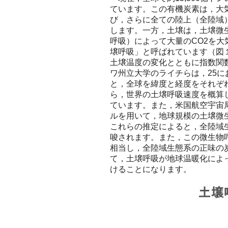
ています。この有機炭素は，大気
び，さらに全ての陸上（全陸域）
します。一方，土壌は，土壌微
呼吸）によって大量のCO2を
壌呼吸」と呼ばれています（図
土壌温度の変化とともに指数関
ワ州立大学のライチらは，25
と，全球を緯度と経度をそれぞれ
ら，世界の土壌呼吸速度を概算
ています。また，米国航空宇宙
ルを用いて，地球規模の土壌微
これらの推定によると，全陸域
唆されます。また，この微生物
相当し，全陸域生態系の正味の炭
て，土壌呼吸が地球温暖化によ
けることになります。