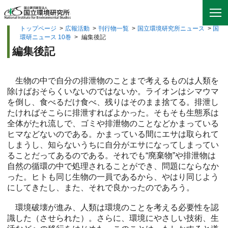
トップページ
>
広報活動
>
刊行物一覧
>
国立環境研究所ニュース
>
国
環研ニュース 10巻
>
編集後記
編集後記
生物の中で自分の排泄物のことまで考えるものは人類を
除けばおそらくいないのではないか。ライオンはシマウマ
を倒し、食べるだけ食べ、残りはそのまま捨てる。排泄し
たければそこらに排泄すればよかった。そもそも生態系は
全体がたれ流しで、ゴミや排泄物のことなどかまっている
ヒマなどないのである。かまっている間にエサは取られて
しまうし、知らないうちに自分がエサになってしまってい
ることだってあるのである。それでも“廃棄物”や排泄物は
自然の循環の中で処理されることができ、問題にならなか
った。ヒトも同じ生物の一員であるから、やはり同じよう
にしてきたし、また、それで良かったのであろう。
環境破壊が進み、人類は環境のことを考える必要性を認
識した（させられた）。さらに、環境にやさしい技術、生