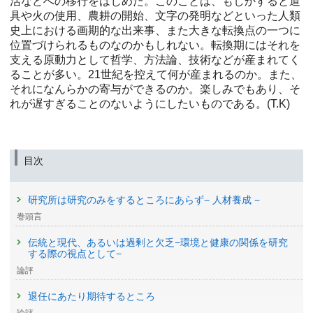
活などへの移行をはじめた。このことは、もしかすると道
具や火の使用、農耕の開始、文字の発明などといった人類
史上における画期的な出来事、また大きな転換点の一つに
位置づけられるものなのかもしれない。転換期にはそれを
支える原動力として哲学、方法論、技術などが産まれてく
ることが多い。21世紀を控えて何が産まれるのか。また、
それになんらかの寄与ができるのか。楽しみでもあり、そ
れが遅すぎることのないようにしたいものである。(T.K)
目次
研究所は研究のみをするところにあらず− 人材養成 −
巻頭言
伝統と現代、あるいは過剰と欠乏−環境と健康の関係を研究
する際の視点として−
論評
退任にあたり期待するところ