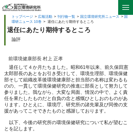
トップページ
>
広報活動
>
刊行物一覧
>
国立環境研究所ニュース
>
国
環研ニュース 10巻
>
退任にあたり期待するところ
退任にあたり期待するところ
論評
前環境健康部長 村上 正孝
退任して４か月たちました。昭和61年以来、前久保田憲
太郎部長のあとをお引き受けして、環境生理部、環境保健
部そして組織改革後環境健康部と担当部の名称は変わるも
のの、一貫して環境保健研究の推進に部長として努力して
参りました。我ながら、大変な局面、情況の中で、よく責
任を果たしたものだと自負の念と感慨ひとしおのものがあ
ります。ひとえに、環境庁、研究所の諸先輩及び同僚の支
援があってこそできたものと感謝しております。
以下、今後の研究所の環境保健研究について私が望むこ
とを記します。