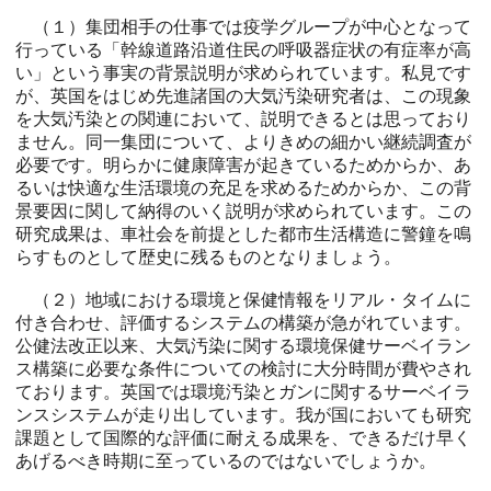
（１）集団相手の仕事では疫学グループが中心となって
行っている「幹線道路沿道住民の呼吸器症状の有症率が高
い」という事実の背景説明が求められています。私見です
が、英国をはじめ先進諸国の大気汚染研究者は、この現象
を大気汚染との関連において、説明できるとは思っており
ません。同一集団について、よりきめの細かい継続調査が
必要です。明らかに健康障害が起きているためからか、あ
るいは快適な生活環境の充足を求めるためからか、この背
景要因に関して納得のいく説明が求められています。この
研究成果は、車社会を前提とした都市生活構造に警鐘を鳴
らすものとして歴史に残るものとなりましょう。
（２）地域における環境と保健情報をリアル・タイムに
付き合わせ、評価するシステムの構築が急がれています。
公健法改正以来、大気汚染に関する環境保健サーベイラン
ス構築に必要な条件についての検討に大分時間が費やされ
ております。英国では環境汚染とガンに関するサーベイラ
ンスシステムが走り出しています。我が国においても研究
課題として国際的な評価に耐える成果を、できるだけ早く
あげるべき時期に至っているのではないでしょうか。