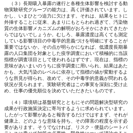
（３）長期吸入暴露の遂行と各種生体影響を検討する動
物実験研究グループの能力は、高く評価されています。し
かし、いまひとつ迫力に欠けます。それは、結果をヒトに
外挿することに従来、あまりにもとらわれ過ぎて、汚染物
質の生体影響メカニズムの解明がおろそかにされてきたか
らではないでしょうか。むしろ、暴露濃度は高くても測定
している影響項目の中毒学的意義づけを明確にすることが
重要ではないか。その点が明らかになれば、低濃度長期暴
露の人口集団を対象とした疫学調査において積極的に当該
指標が調査項目として使われるはずです。現在は、指標の
意味があいまいのうちに疫学調査に用いられ、結果はあた
かも、大気汚染のレベルに依存して指標の値が変動するよ
うな所見が得られ、改めて、その中毒学的意義が問われる
状況が見られます。実験研究者はこの事実を深刻に受け止
め、仕事の優先順位を決めていただきたいものです。
（４）環境研は基盤研究とともにその問題解決型研究の
成果が行政施策決定に寄与するように求められています。
したがって影響があると報告するだけではすまず、それが
健康上、どのような意味を持ち、その障害の程度を示す必
要があります。そうでなければ、リスク・便益のシートバ