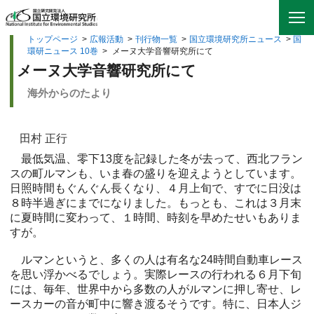
トップページ
>
広報活動
>
刊行物一覧
>
国立環境研究所ニュース
>
国
環研ニュース 10巻
>
メーヌ大学音響研究所にて
メーヌ大学音響研究所にて
海外からのたより
田村 正行
最低気温、零下13度を記録した冬が去って、西北フラン
スの町ルマンも、いま春の盛りを迎えようとしています。
日照時間もぐんぐん長くなり、４月上旬で、すでに日没は
８時半過ぎにまでになりました。もっとも、これは３月末
に夏時間に変わって、１時間、時刻を早めたせいもありま
すが。
ルマンというと、多くの人は有名な24時間自動車レース
を思い浮かべるでしょう。実際レースの行われる６月下旬
には、毎年、世界中から多数の人がルマンに押し寄せ、レ
ースカーの音が町中に響き渡るそうです。特に、日本人ジ