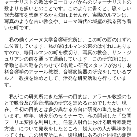
ャーナリストの数は全ヨーロッパからのジャーナリストの
数よりも多いとのことです。このように書くと、騒々しい
観光都市を想像するかも知れませんが、実際のルマンは、
写真のような古い教会や、ローマ時代の城壁の残る落ち着
いた町です。
私の働くメーヌ大学音響研究所は、この町の西のはずれ
に位置しています。私の家はルマンの東のはずれにありま
すので、毎日ルマンの町を横切り、写真の教会、サン・ジ
ュリアンの前を通って通勤しています。この研究所には、
常勤と非常勤を合わせて40名近い研究スタッフがおり、材
料音響学のアラール教授、音響変換器の研究をしているブ
ルノー教授を始めとして、活発な研究活動を行っていま
す。
私がこの研究所にきた第一の目的は、アラール教授のも
とで吸音及び遮音理論の研究を進めるためでしたが、現
在、当初の目的とは多少異なる方向に研究の重点をおいて
います。昨年、研究所のセミナーで、私の開発した「空間
フーリエ変換を利用した、任意入射角における吸音率測定
方法」について発表をしたところ、幾人かの人が興味を持
ってくれ、この研究所にも、環境研にあるのと同様の測定