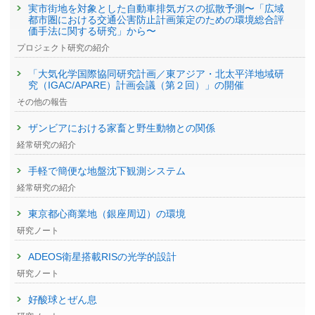
実市街地を対象とした自動車排気ガスの拡散予測〜「広域
都市圏における交通公害防止計画策定のための環境総合評
価手法に関する研究」から〜
プロジェクト研究の紹介
「大気化学国際協同研究計画／東アジア・北太平洋地域研
究（IGAC/APARE）計画会議（第２回）」の開催
その他の報告
ザンビアにおける家畜と野生動物との関係
経常研究の紹介
手軽で簡便な地盤沈下観測システム
経常研究の紹介
東京都心商業地（銀座周辺）の環境
研究ノート
ADEOS衛星搭載RISの光学的設計
研究ノート
好酸球とぜん息