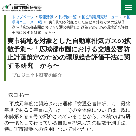
トップページ
>
広報活動
>
刊行物一覧
>
国立環境研究所ニュース
>
国
環研ニュース 10巻
>
実市街地を対象とした自動車排気ガスの拡散予
測〜「広域都市圏における交通公害防止計画策定のための環境総合評価
手法に関する研究」から〜
実市街地を対象とした自動車排気ガスの拡
散予測〜「広域都市圏における交通公害防
止計画策定のための環境総合評価手法に関
する研究」から〜
プロジェクト研究の紹介
森口 祐一
平成元年度に開始された通称「交通公害特研」も、最終
年度である３年目に入った。その全体像については、既に
本誌第８巻６号で紹介されていることから、本稿では特研
の一環として行っている自動車排気ガスの拡散予測手法、
特に実市街地への適用について述べたい。