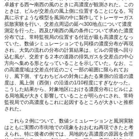
卓越する西〜南西の風のときに高濃度が観測された。この
ときは、ビルが交差点の風上側に位置することになる。写
真に示すような模型を風洞の中に製作してトレーサーガス
拡散実験を行い、交差点周辺の延べ300地点について濃度
測定を行った。西及び南西の風の条件について求めた濃度
分布では、常時監視局の位置する付近が最も高濃度となっ
ていた。数値シミュレーションでも同様の濃度分布が再現
され、大気の流れの分布の計算結果は、ビルの背後へ回り
込む風が、交差する２本の道路の排気ガスを交差点の中心
方向へ集める形となっていることを示していた。なお、こ
の高濃度域は交差点付近のごく一部の範囲に限られてお
り、風下側、すなわちビルの対角にあたる東側の沿道の濃
度は、風上側（西側）の沿道の1/10程度にすぎなかった。
こうした結果から、対象地区における濃度分布にビルによ
る局地風が大きく影響していることが明らかにされ、常時
監視局での高濃度もこれに起因するところが大きいと推察
された。
これら２例について、数値シミュレーションと風洞実験
はともに実際の市街地での現象をおおむね再現できたと考
えられ、特に後者の例では、局地的な高濃度の原因を合理