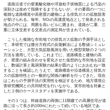
道路沿道での窒素酸化物や浮遊粒子状物質による汚染の
深刻さは改めて指摘するまでもないが、その要因の一つに
複雑な道路構造や高密度の建物による排気ガスの拡散阻害
が挙げられる。毎年、NO
の高濃度地点として発表される
2
地点の中には、周囲を高いビルに囲まれ、道路が二重、三
重に立体交差する交差点の測定局が含まれている。
こうした複雑な市街地での排気ガス拡散の予測手法とし
て、本研究では微分方程式の反復解法による数値シミュレ
ーションと、大型大気拡散風洞を用いた模型実験の２つの
方法を適用している。これまでに、道路構造と建物の高
さ、密度の組み合わせを変化させた仮想的な市街地を設定
し、数値計算と風洞実験の結果が図のようにおおむね一致
することを確認したうえで、道路構造や沿道構造と排気ガ
スの拡散特性との一般的な関係の解析を行ってきた。現在
はこれらの予測手法の実用性を検証するため、地方環境公
害研究機関との共同研究を行いながら、実市街地を対象と
した２例のケーススタディを実施中である。
その１つは、幹線道路の両側に11階建ての高層住宅が道
路に沿って長さ約100mにわたって続いている地区であ