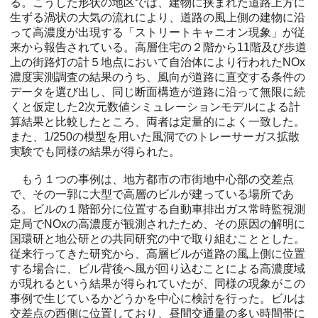
る。こうした形状の地区では、建物に挟まれた道路上方に
生ずる渦状の大気の流れにより、道路の風上側の建物に沿
って高濃度が出現する「ストリートキャニオン現象」が従
来から報告されている。高層住宅の２階から11階及び歩道
上の街路灯の計５地点において自治体により行われたNOx
濃度実測調査の結果のうち、風向が道路に直交する条件の
データを選び出し、同じ断面構造が道路に沿って無限に続
くと仮定した2次元数値シミュレーションモデルによる計
算結果と比較したところ、両者は定量的によく一致した。
また、1/250の模型を用いた風洞でのトレーサーガス拡散
実験でも同様の結果が得られた。
もう１つの事例は、地方都市の市街地中心部の交差点
で、その一郭に大型で高層のビルが建っている場所であ
る。ビルの１階部分に位置する自動車排出ガス常時監視測
定局でNOxの高濃度が観測されたため、その原因の解明に
国環研と地公研との共同研究の中で取り組むこととした。
従来行ってきた研究から、高層ビルが道路の風上側に位置
する場合に、ビル背後へ風が回り込むことによる高濃度域
が現れるという結果が得られていたが、同様の現象がこの
事例で生じているかどうかを中心に検討を行った。ビルは
交差点の西側に位置しており、昼間交通量の多い時間帯に