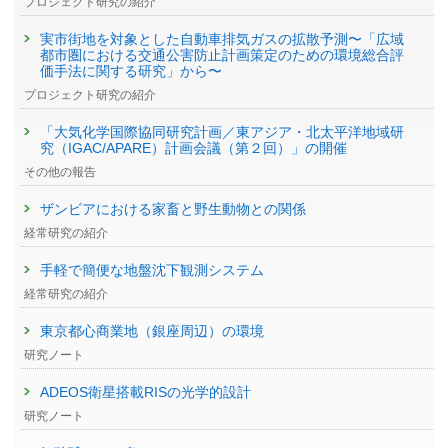
プロジェクト研究の紹介
実市街地を対象とした自動車排気ガスの拡散予測〜「広域
都市圏における交通公害防止計画策定のための環境総合評
価手法に関する研究」から〜
プロジェクト研究の紹介
「大気化学国際協同研究計画／東アジア・北太平洋地域研
究（IGAC/APARE）計画会議（第２回）」の開催
その他の報告
ザンビアにおける家畜と野生動物との関係
経常研究の紹介
手軽で簡便な地盤沈下観測システム
経常研究の紹介
東京都心商業地（銀座周辺）の環境
研究ノート
ADEOS衛星搭載RISの光学的設計
研究ノート