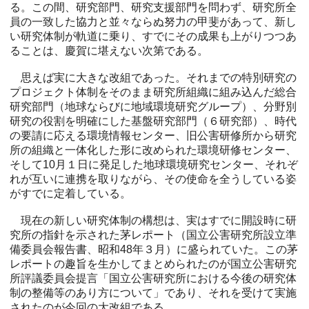
る。この間、研究部門、研究支援部門を問わず、研究所全
員の一致した協力と並々ならぬ努力の甲斐があって、新し
い研究体制が軌道に乗り、すでにその成果も上がりつつあ
ることは、慶賀に堪えない次第である。
思えば実に大きな改組であった。それまでの特別研究の
プロジェクト体制をそのまま研究所組織に組み込んだ総合
研究部門（地球ならびに地域環境研究グループ）、分野別
研究の役割を明確にした基盤研究部門（６研究部）、時代
の要請に応える環境情報センター、旧公害研修所から研究
所の組織と一体化した形に改められた環境研修センター、
そして10月１日に発足した地球環境研究センター、それぞ
れが互いに連携を取りながら、その使命を全うしている姿
がすでに定着している。
現在の新しい研究体制の構想は、実はすでに開設時に研
究所の指針を示された茅レポート（国立公害研究所設立準
備委員会報告書、昭和48年３月）に盛られていた。この茅
レポートの趣旨を生かしてまとめられたのが国立公害研究
所評議委員会提言「国立公害研究所における今後の研究体
制の整備等のあり方について」であり、それを受けて実施
されたのが今回の大改組である。