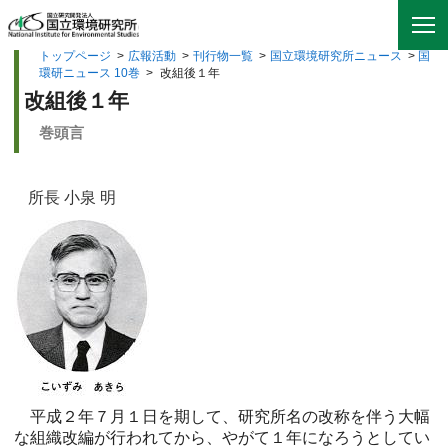
トップページ
>
広報活動
>
刊行物一覧
>
国立環境研究所ニュース
>
国
環研ニュース 10巻
>
改組後１年
改組後１年
巻頭言
所長 小泉 明
平成２年７月１日を期して、研究所名の改称を伴う大幅
な組織改編が行われてから、やがて１年になろうとしてい