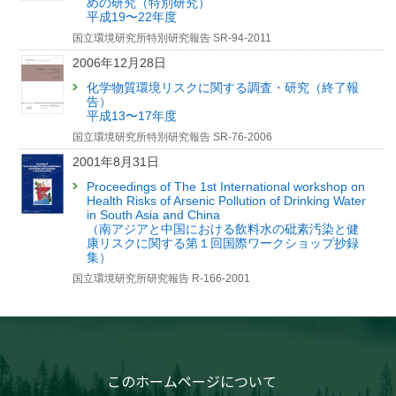
めの研究（特別研究）
平成19〜22年度
2019年12月16日
国立環境研究所特別研究報告 SR-94-2011
自然由来のヒ素が土壌に蓄積する仕組みを解明
2006年12月28日
（文部科学記者会、科学記者会、府中市政記者クラブ、筑波研究学園都市記
者会、環境省記者クラブ、環境記者会同時配付）
化学物質環境リスクに関する調査・研究（終了報
告）
2018年11月16日
平成13〜17年度
半永久的に細胞増殖可能なヤンバルクイナ由来細胞の樹立
国立環境研究所特別研究報告 SR-76-2006
鳥類細胞の細胞増殖制御機構の一部を解明！
2001年8月31日
（筑波研究学園都市記者会、環境省記者クラブ、環境記者会、岩手県教育記
者クラブ、沖縄県政記者クラブ同時配付）
Proceedings of The 1st International workshop on
Health Risks of Arsenic Pollution of Drinking Water
in South Asia and China
（南アジアと中国における飲料水の砒素汚染と健
康リスクに関する第１回国際ワークショップ抄録
集）
国立環境研究所研究報告 R-166-2001
このホームページについて