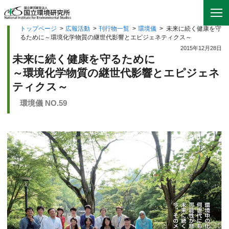
トップページ
>
広報活動
>
刊行物一覧
>
環境儀
>
未来に続く健康を守
るために～環境化学物質の継世代影響とエピジェネティクス～
2015年12月28日
未来に続く健康を守るために
～環境化学物質の継世代影響とエピジェネ
ティクス～
環境儀 NO.59