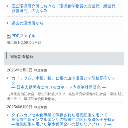
国立環境研究所における「環境化学物質の次世代・継世代
影響研究」のあゆみ
過去の環境儀から
PDFファイル
環境儀 NO.59 [5.0MB]
関連新着情報
2026年2月3日
カドミウム、水銀、鉛、ヒ素の血中濃度と２型糖尿病リス
ク
— 日本人勤労者におけるコホート内症例対照研究 —
（厚生労働記者会 厚生日比谷クラブ、筑波研究学園都市記者会、環境省記
者クラブ、環境記者会同時配布）
2025年8月6日
タイムカプセル化事業で保存された培養細胞を用いて
高病原性鳥インフルエンザの抵抗性に関わる遺伝子を特定
—培養細胞を用いた希少種保全への新たなアプローチ—