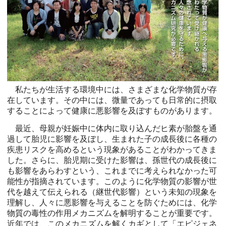
私たちが生活する環境中には、さまざまな化学物質が存
在しています。その中には、微量であっても日常的に摂取
することによって健康に悪影響を及ぼすものがあります。
最近、母親が妊娠中に体内に取り込んだヒ素が胎盤を通
過して胎児に影響を及ぼし、生まれた子の成長後に各種の
疾患リスクを高めるという現象があることがわかってきま
した。さらに、胎児期に受けた影響は、孫世代の成長後に
も影響をあらわすという、これまでに考えられなかった可
能性が指摘されています。このように化学物質の影響が世
代を越えて伝えられる（継世代影響）という未知の現象を
理解し、人々に悪影響を与えることを防ぐためには、化学
物質の毒性の作用メカニズムを解明することが重要です。
近年では、このメカニズムを解くカギとして「エピジェネ