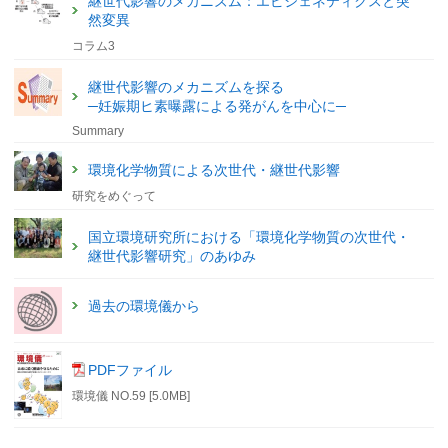
継世代影響のメカニズム：エピジェネティクスと突
然変異
コラム3
継世代影響のメカニズムを探る
─妊娠期ヒ素曝露による発がんを中心に─
Summary
環境化学物質による次世代・継世代影響
研究をめぐって
国立環境研究所における「環境化学物質の次世代・
継世代影響研究」のあゆみ
過去の環境儀から
PDFファイル
環境儀 NO.59 [5.0MB]