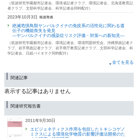
（筑波研究学園都市記者会、環境省記者クラブ、環境記者会、北海道教育記
者クラブ、文部科学記者会、科学記者会同時配付）
2023年10月3日
絶滅危惧鳥類ヤンバルクイナの免疫系の活性化に関わる遺
伝子の機能喪失を発見
—ヤンバルクイナの感染症リスク評価・対策への新知見—
（筑波研究学園都市記者会、環境記者会、環境問題研究会、沖縄県政記者ク
ラブ、岩手県政記者クラブ、岩手県庁教育記者クラブ、文部科学記者会、科
学記者会、日経バイオテク同時配付）
2023年6月22日
全てを見る
オスの性染色体だけでバイセクシュアル種へ進化する
：緑藻ボルボックスの非モデル種の全ゲノム解析で解明
関連記事
（筑波研究学園都市記者会、環境省記者クラブ、環境記者会、三島記者クラ
ブ同時配付）
表示する記事はありません
2023年3月10日
福島第一原発近傍で観察された巻貝の生殖異常のメカニズ
関連研究報告書
ム解明
— 神経ペプチド遺伝子の発現低下と発現調節スイッチの異
常による可能性 —
2011年9月30日
（文部科学記者会、科学記者会、広島大学関係報道機関、環境記者会、環境
エピジェネティクス作用を包括したトキシコゲノ
問題研究会、筑波研究学園都市記者会、福島県政記者クラブ、郡山記者クラ
ミクスによる環境化学物質の影響評価法開発のた
ブ同時配付）