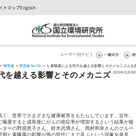
イトマップ
English
ユーザー別ナビ |
>
環境儀
>
環境儀 No.59
>
ヒ素曝露による世代を越える影響とそのメカニズムを
2015年12月28
代を越える影響とそのメカニズ
く、世界でさまざまな健康被害をもたらしています。近年、
に曝露すると成長後にがんの発症率が増加するという結果が報
ンターの野原恵子さん、鈴木武博さん、岡村和幸さんのグルー
児期ヒ素曝露の影響が孫の世代にまで及ぶという現象を発見