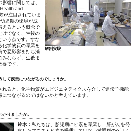
の影響に関しては、
Health and
考え方が注目されていま
乳幼児期の環境が成
与えるという概念で
だけでなく、生後の
という点です。すな
る化学物質の曝露を
解剖実験
第で悪影響を打ち消
のみならず、生後ま
必要です。
うして疾患につながるのでしょうか。
されると、化学物質がエピジェネティクスを介して遺伝子機能
患につながるのではないかと考えています。
わかりましたか。
鈴木：
私たちは、胎児期にヒ素を曝露し、肝がんを発
症したマウスとヒ素を曝露していない対照群のゲノム