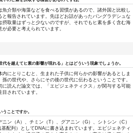
は魚介類や海藻などを食べる習慣があるので、諸外国と比較し
ると報告されています。先ほどお話があったバングラデシュな
は摂取量はずっと少ないのですが、それでもヒ素を多く含む海
意が必要と考えられています。
世代を越えてヒ素の影響が現れる」とはどういう現象でしょうか。
体内にとりこむと、生まれた子供に何らかの影響があるとしま
、孫の世代や、さらにその後の世代に伝わるということです。
初に読んだ論文では、「エピジェネティクス」が関与する可能
注目されています。
いうことですか。
デニン（A）、チミン（T）、グアニン（G）、シトシン（C）
塩基配列）としてDNAに書き込まれています。エピジェネティ