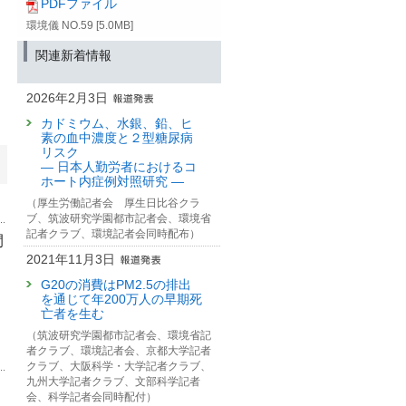
PDFファイル
環境儀 NO.59 [5.0MB]
関連新着情報
2026年2月3日
カドミウム、水銀、鉛、ヒ
素の血中濃度と２型糖尿病
リスク
— 日本人勤労者におけるコ
ホート内症例対照研究 —
（厚生労働記者会 厚生日比谷クラ
ブ、筑波研究学園都市記者会、環境省
記者クラブ、環境記者会同時配布）
間
2021年11月3日
G20の消費はPM2.5の排出
を通じて年200万人の早期死
亡者を生む
（筑波研究学園都市記者会、環境省記
者クラブ、環境記者会、京都大学記者
クラブ、大阪科学・大学記者クラブ、
九州大学記者クラブ、文部科学記者
会、科学記者会同時配付）