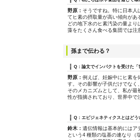
野原：
そうですね。特に日本人
てヒ素の摂取量が高い傾向があ
どの地下水のヒ素汚染の量より
藻をたくさん食べる集団では注
孫まで伝わる？
Q：論文でインパクトを受けた「
野原：
例えば、妊娠中にヒ素を
す。その影響が子供だけでなく
そのメカニズムとして、私が最
性が指摘されており、世界中で
Q：エピジェネティクスとはどう
鈴木：
遺伝情報は基本的にはア
という4 種類の塩基の連なり（