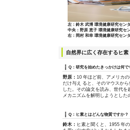
左：鈴木 武博 環境健康研究セン
中央：野原 恵子 環境健康研究セ
右：岡村 和幸 環境健康研究セン
自然界に広く存在するヒ素
Q：研究を始めたきっかけは何で
野原：
10 年ほど前、アメリカ
だけ与え ると、そのマウスか
した。その論文を読み、世代を
メカニズムを解明しようとした
Q：ヒ素とはどんな物質ですか？
鈴木：
ヒ素と聞くと、1955 