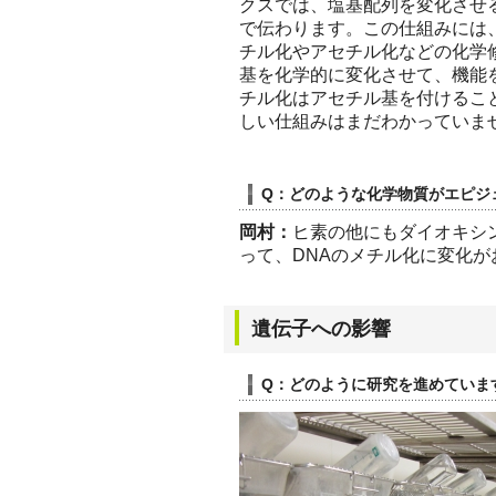
クスでは、塩基配列を変化させ
で伝わります。この仕組みには、
チル化やアセチル化などの化学
基を化学的に変化させて、機能
チル化はアセチル基を付けるこ
しい仕組みはまだわかっていま
Q：どのような化学物質がエピジ
岡村：
ヒ素の他にもダイオキシ
って、DNAのメチル化に変化
遺伝子への影響
Q：どのように研究を進めていま