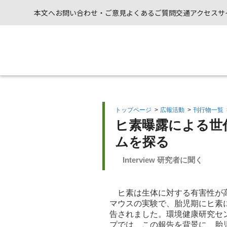
本文へ
お問い合わせ・ご意見
よくあるご質問
交通アクセス
サ
トップページ
>
広報活動
>
刊行物一覧
ヒ素曝露による世
ムを探る
Interview 研究者に聞く
ヒ素は生体に対する有害性が高
マウスの実験で、胎児期にヒ素
告されました。環境健康研究セ
プでは、この報告を背景に、胎