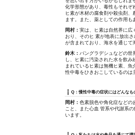
を思い出す方がいるかもしれま
化学形態があり、毒性もそれぞ
ヒ素が木材の腐食剤や殺虫剤、
ます。また、薬としての作用も
岡村：
実は、ヒ素は自然界に広
おり、そのヒ 素が地表に放出
が含まれており、海水を通じて
鈴木：
バングラデシュなどの世
し、ヒ素に汚染された水を飲み
まれているヒ素は無機ヒ素、魚
性中毒をひきおこしているのは
Q：慢性中毒の症状にはどんなも
岡村：
色素脱色や角化症などの
こと、また心血 管系や代謝系
います。
Q：私たちは水や食品を通じて環