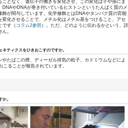
ることなく、遺伝子の働きを変化させ、この変化は子や孫にま
DNAやDNAが巻き付いているヒストンというたんぱく質のメ
修飾が関与しています。化学修飾とはDNAやタンパク質の官能
を変化させることで、メチル化はメチル基をつけること、アセ
とです（
コラム2参照
）。ただ、どのように伝わるかという、
せん。
ェネティクスをひきおこすのですか。
ンやたばこの煙、ディーゼル排気の粒子、カドミウムなどによ
がおこることが報告されています。
すか。