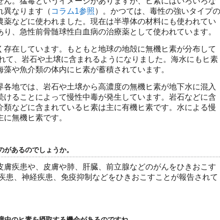
せん。猛毒というイメージがありますが、ヒ素にはいろいろな
れ異なります（
コラム1参照
）。かつては、毒性の強いタイプ
農薬などに使われました。現在は半導体の材料にも使われてい
あり、急性前骨髄球性白血病の治療薬として使われています。
く存在しています。もともと地球の地殻に無機ヒ素が分布して
されて、岩石や土壌に含まれるようになりました。海水にもヒ素
海藻や魚介類の体内にヒ素が蓄積されています。
界各地では、岩石や土壌から高濃度の無機ヒ素が地下水に混入
続けることによって慢性中毒が発生しています。岩石などに含
介類などに含まれているヒ素は主に有機ヒ素です。水による慢
主に無機ヒ素です。
のがあるのでしょうか。
皮膚疾患や、皮膚や肺、肝臓、前立腺などのがんをひきおこす
の疾患、神経疾患、免疫抑制などをひきおこすことが報告されて
境中のヒ素を摂取する機会があるのですね。