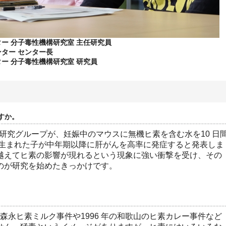
ター 分子毒性機構研究室 主任研究員
ンター センター長
ター 分子毒性機構研究室 研究員
すか。
の研究グループが、妊娠中のマウスに無機ヒ素を含む水を10 日
ら生まれた子が中年期以降に肝がんを高率に発症すると発表しま
越えてヒ素の影響が現れるという現象に強い衝撃を受け、その
のが研究を始めたきっかけです。
年の森永ヒ素ミルク事件や1996 年の和歌山のヒ素カレー事件など