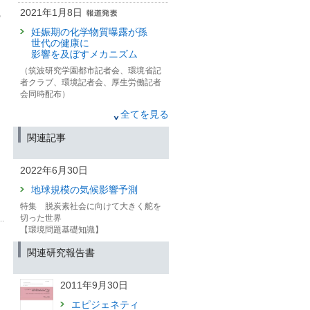
2021年1月8日
の
妊娠期の化学物質曝露が孫
世代の健康に
影響を及ぼすメカニズム
（筑波研究学園都市記者会、環境省記
者クラブ、環境記者会、厚生労働記者
会同時配布）
2019年12月16日
全てを見る
自然由来のヒ素が土壌に蓄
関連記事
積する仕組みを解明
（文部科学記者会、科学記者会、府中
2022年6月30日
市政記者クラブ、筑波研究学園都市記
者会、環境省記者クラブ、環境記者会
地球規模の気候影響予測
同時配付）
特集 脱炭素社会に向けて大きく舵を
切った世界
【環境問題基礎知識】
関連研究報告書
2011年9月30日
エピジェネティ