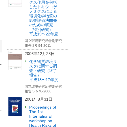
クス作用を包括
したトキシコゲ
ノミクスによる
環境化学物質の
影響評価法開発
のための研究
（特別研究）
平成19〜22年度
国立環境研究所特別研究
報告 SR-94-2011
2006年12月28日
化学物質環境リ
スクに関する調
査・研究（終了
報告）
平成13〜17年度
国立環境研究所特別研究
報告 SR-76-2006
2001年8月31日
Proceedings of
The 1st
International
workshop on
Health Risks of