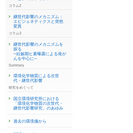
コラム2
継世代影響のメカニズム：
エピジェネティクスと突然
変異
コラム3
継世代影響のメカニズムを
探る
─妊娠期ヒ素曝露による発が
んを中心に─
Summary
環境化学物質による次世
代・継世代影響
研究をめぐって
国立環境研究所における
「環境化学物質の次世代・
継世代影響研究」のあゆみ
過去の環境儀から