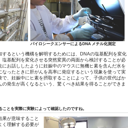
パイロシークエンサーによるDNA メチル化測定
加するという機構を解明するためには、DNAの塩基配列を変化
、塩基配列を変化させる突然変異の両面から検討することが必
先にお話ししたように妊娠中のマウスに無機ヒ素を含んだ水を
になったときに肝がんを高率に発症するという現象を使って実
験で、妊娠中にヒ素を摂取することによって、子供の世代ばか
んの発生が高くなるという、驚くべき結果を得ることができま
ることを実際に実験によって確認したのですね。
結果が意味すること
よく理解する必要が