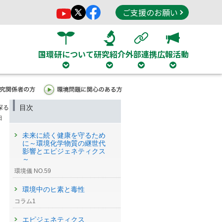
ご支援のお願い
国環研について
研究紹介
外部連携
広報活動
目次
探る
日
未来に続く健康を守るため
に～環境化学物質の継世代
影響とエピジェネティクス
～
環境儀 NO.59
環境中のヒ素と毒性
コラム1
エピジェネティクス