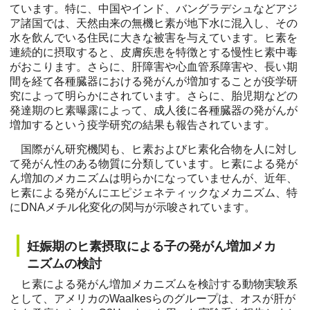
ています。特に、中国やインド、バングラデシュなどアジ
ア諸国では、天然由来の無機ヒ素が地下水に混入し、その
水を飲んでいる住民に大きな被害を与えています。ヒ素を
連続的に摂取すると、皮膚疾患を特徴とする慢性ヒ素中毒
がおこります。さらに、肝障害や心血管系障害や、長い期
間を経て各種臓器における発がんが増加することが疫学研
究によって明らかにされています。さらに、胎児期などの
発達期のヒ素曝露によって、成人後に各種臓器の発がんが
増加するという疫学研究の結果も報告されています。
国際がん研究機関も、ヒ素およびヒ素化合物を人に対し
て発がん性のある物質に分類しています。ヒ素による発が
ん増加のメカニズムは明らかになっていませんが、近年、
ヒ素による発がんにエピジェネティックなメカニズム、特
にDNAメチル化変化の関与が示唆されています。
妊娠期のヒ素摂取による子の発がん増加メカ
ニズムの検討
ヒ素による発がん増加メカニズムを検討する動物実験系
として、アメリカのWaalkesらのグループは、オスが肝が