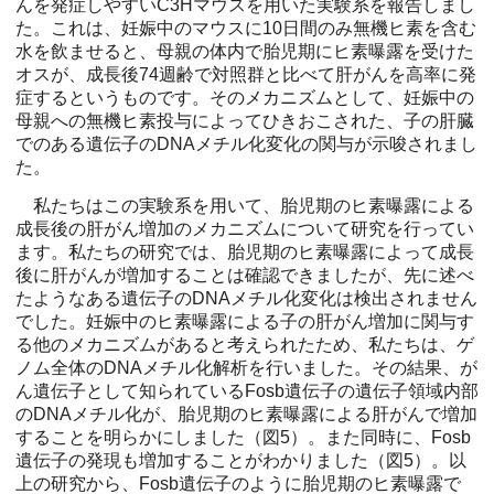
んを発症しやすいC3Hマウスを用いた実験系を報告しまし
た。これは、妊娠中のマウスに10日間のみ無機ヒ素を含む
水を飲ませると、母親の体内で胎児期にヒ素曝露を受けた
オスが、成長後74週齢で対照群と比べて肝がんを高率に発
症するというものです。そのメカニズムとして、妊娠中の
母親への無機ヒ素投与によってひきおこされた、子の肝臓
でのある遺伝子のDNAメチル化変化の関与が示唆されまし
た。
私たちはこの実験系を用いて、胎児期のヒ素曝露による
成長後の肝がん増加のメカニズムについて研究を行ってい
ます。私たちの研究では、胎児期のヒ素曝露によって成長
後に肝がんが増加することは確認できましたが、先に述べ
たようなある遺伝子のDNAメチル化変化は検出されません
でした。妊娠中のヒ素曝露による子の肝がん増加に関与す
る他のメカニズムがあると考えられたため、私たちは、ゲ
ノム全体のDNAメチル化解析を行いました。その結果、が
ん遺伝子として知られているFosb遺伝子の遺伝子領域内部
のDNAメチル化が、胎児期のヒ素曝露による肝がんで増加
することを明らかにしました（図5）。また同時に、Fosb
遺伝子の発現も増加することがわかりました（図5）。以
上の研究から、Fosb遺伝子のように胎児期のヒ素曝露で