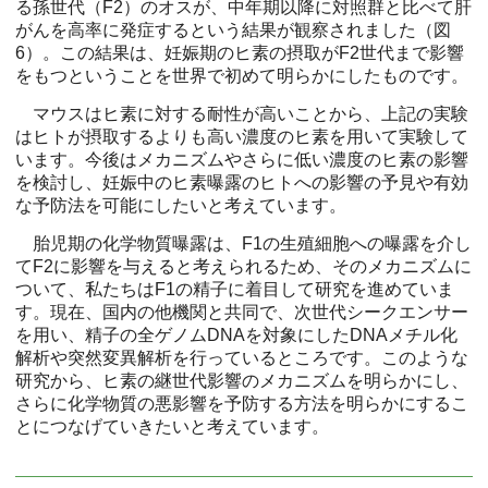
る孫世代（F2）のオスが、中年期以降に対照群と比べて肝
がんを高率に発症するという結果が観察されました（図
6）。この結果は、妊娠期のヒ素の摂取がF2世代まで影響
をもつということを世界で初めて明らかにしたものです。
マウスはヒ素に対する耐性が高いことから、上記の実験
はヒトが摂取するよりも高い濃度のヒ素を用いて実験して
います。今後はメカニズムやさらに低い濃度のヒ素の影響
を検討し、妊娠中のヒ素曝露のヒトへの影響の予見や有効
な予防法を可能にしたいと考えています。
胎児期の化学物質曝露は、F1の生殖細胞への曝露を介し
てF2に影響を与えると考えられるため、そのメカニズムに
ついて、私たちはF1の精子に着目して研究を進めていま
す。現在、国内の他機関と共同で、次世代シークエンサー
を用い、精子の全ゲノムDNAを対象にしたDNAメチル化
解析や突然変異解析を行っているところです。このような
研究から、ヒ素の継世代影響のメカニズムを明らかにし、
さらに化学物質の悪影響を予防する方法を明らかにするこ
とにつなげていきたいと考えています。