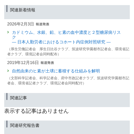
関連新着情報
2026年2月3日
カドミウム、水銀、鉛、ヒ素の血中濃度と２型糖尿病リス
ク
— 日本人勤労者におけるコホート内症例対照研究 —
（厚生労働記者会 厚生日比谷クラブ、筑波研究学園都市記者会、環境省記
者クラブ、環境記者会同時配布）
2019年12月16日
自然由来のヒ素が土壌に蓄積する仕組みを解明
（文部科学記者会、科学記者会、府中市政記者クラブ、筑波研究学園都市記
者会、環境省記者クラブ、環境記者会同時配付）
関連記事
表示する記事はありません
関連研究報告書