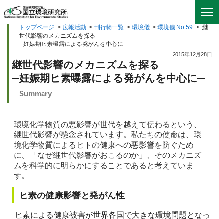
トップページ
>
広報活動
>
刊行物一覧
>
環境儀
>
環境儀 No.59
>
継
世代影響のメカニズムを探る
─妊娠期ヒ素曝露による発がんを中心に─
2015年12月28日
継世代影響のメカニズムを探る
─妊娠期ヒ素曝露による発がんを中心に─
Summary
環境化学物質の悪影響が世代を越えて伝わるという、
継世代影響が懸念されています。私たちの使命は、環
境化学物質によるヒトの健康への悪影響を防ぐため
に、「なぜ継世代影響がおこるのか」、そのメカニズ
ムを科学的に明らかにすることであると考えていま
す。
ヒ素の健康影響と発がん性
ヒ素による健康被害が世界各国で大きな環境問題となっ