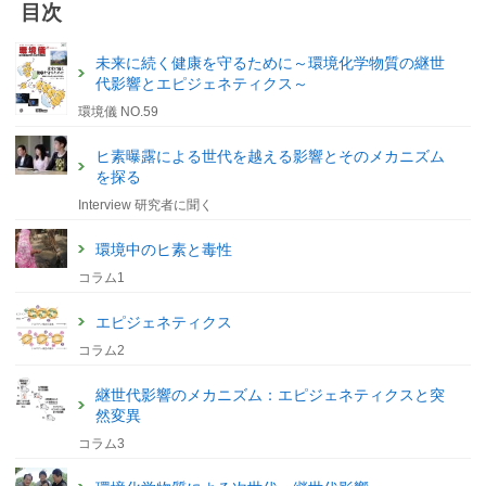
目次
未来に続く健康を守るために～環境化学物質の継世
代影響とエピジェネティクス～
環境儀 NO.59
ヒ素曝露による世代を越える影響とそのメカニズム
を探る
Interview 研究者に聞く
環境中のヒ素と毒性
コラム1
エピジェネティクス
コラム2
継世代影響のメカニズム：エピジェネティクスと突
然変異
コラム3