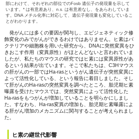
部にわけて、それぞれの部位でのFosb 遺伝子の発現量を示して
います。* は有意差あり、n.s. は有意差なし、をあらわしていま
す。DNA メチル化率に対応して、遺伝子発現量も変化しているこ
とがわかります。
発がんには多くの要因が関与し、エピジェネティック修
飾変化のみでがんができるわけではありません。ヒ素はバ
クテリアや細胞株を用いた研究から、DNAに突然変異をひ
きおこす作用（変異原性）がほとんどないと言われていま
したが、私たちのマウスの研究ではヒ素には変異原性があ
るという結果が出ています。そこで私たちは、C3Hマウス
の肝がんの一部ではHa-rasというがん遺伝子が突然変異に
よって活性化している、という報告に着目しました。そし
て肝がんのHa-rasの突然変異を調べたところ、胎児期ヒ素
曝露を受けたマウスでは、突然変異によって活性化した
Ha-rasをもつがんが増加していることを明らかにしまし
た。すなわち、Ha-ras変異の増加も、胎児期ヒ素曝露によ
る肝がん増加のメカニズムに関与することが考えられまし
た。
ヒ素の継世代影響