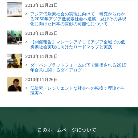
2013年11月21日
アジア低炭素社会の実現に向けて：研究からわか
る2050年アジア低炭素社会へ道筋、及びその具現
化に向けた日本の貢献の可能性について
2013年11月22日
【開催報告】マレーシアそしてアジア全域での低
炭素社会実現に向けたロードマップと実践
2013年11月25日
ダーバンプラットフォームの下で目指される2015
年合意に関するダイアログ
2013年11月26日
低炭素・レジリエントな社会への転換：理論から
現実へ
このホームページについて