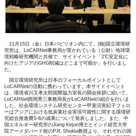
11月15日（金）日本パビリオン内にて、(独)国立環境研
究所は、LoCARNet事務局が置かれている（公財）地球環
境戦略研究機関と共催で、サイドイベント「2℃安定化に
向けたアジアのGHG削減はどこまで可能か」を行いまし
た。
国立環境研究所は日本のフォーカルポイントとして
LoCARNetの活動に携わっています。本サイドイベント
は、環境省川又孝太郎国際協力室長の開会挨拶に続いて、
LoCARNet西岡秀三事務局長がLoCARNetの紹介を行いま
した。社会環境システム研究センター甲斐沼美紀子フェロ
ーはアジアにおける低炭素社会実現可能性に関する環境研
究総合推進費S-6の成果について発表しました。また、中
国エネルギー研究所のJiang Kejun博士とインド経営大学
院アーメダバード校のP.R. Shukla教授より、それぞれの国