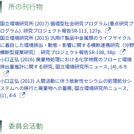
所の刊行物
国立環境研究所 (2017) 循環型社会研究プログラム(重点研究プ
（別ウインド
ログラム). 研究プロジェクト報告SR-113, 127p.
国立環境研究所 (2015) 汎用IT製品中金属類のライフサイクル
に着目した環境排出・動態・影響に関する横断連携研究（分野
（別ウ
横断型提案研究）. 研究プロジェクト報告SR-108, 38p.
小口正弘 (2016) 廃棄物処理における化学物質のフローと環境
（
排出量推計に関する研究, 国立環境研究所ニュース, (4), 6-9
小口正弘 (2013) 人間活動に伴う放射性セシウムの処理処分シ
ステムへの移行と廃棄物への蓄積, 国立環境研究所ニュース,
（別ウインドウで開きます）
(1), 4-6
委員会活動