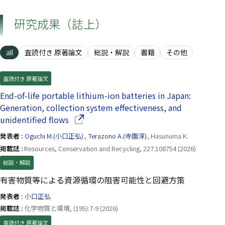
研究成果（誌上）
all
査読付き 原著論文
総説・解説
書籍
その他
査読付き 原著論文
End-of-life portable lithium-ion batteries in Japan:
Generation, collection system effectiveness, and
（別ウインドウで開きます）
unidentified flows
発表者 :
Oguchi M.(小口正弘)
,
Terazono A.(寺園淳)
, Hasunuma K.
掲載誌 :
Resources, Conservation and Recycling, 227:108754 (2026)
総説・解説
有害物質等による資源循環の阻害可能性と回避方策
発表者 :
小口正弘
掲載誌 :
化学物質と環境, (195):7-9 (2026)
査読付き 原著論文