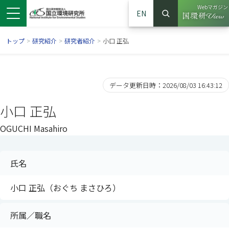
Webマガジン
EN
検索
（別ウイン
サイト内検索
トップ
>
研究紹介
>
研究者紹介
>
小口 正弘
データ更新日時：2026/08/03 16:43:12
小口 正弘
OGUCHI Masahiro
氏名
ンドウで開きます）
ウインドウで開きます）
別ウインドウで開きます）
小口 正弘（おぐち まさひろ）
所属／職名