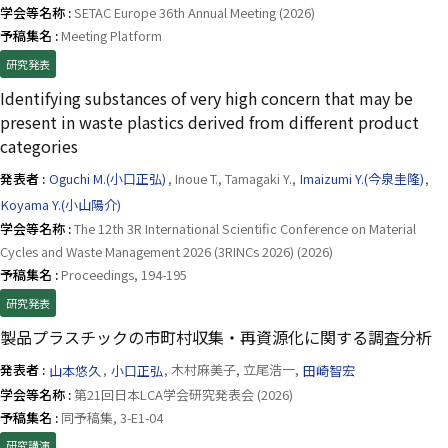
学会等名称 :
SETAC Europe 36th Annual Meeting (2026)
予稿集名 :
Meeting Platform
研究発表
Identifying substances of very high concern that may be
present in waste plastics derived from different product
categories
発表者 :
Oguchi M.(小口正弘)
, Inoue T., Tamagaki Y.,
Imaizumi Y.(今泉圭隆)
,
Koyama Y.(小山陽介)
学会等名称 :
The 12th 3R International Scientific Conference on Material
Cycles and Waste Management 2026 (3RINCs 2026) (2026)
予稿集名 :
Proceedings, 194-195
研究発表
製品プラスチックの市町村収集・再資源化に関する調査分析
発表者 :
山本悠久
,
小口正弘
, 木村麻美子, 立尾浩一,
田崎智宏
学会等名称 :
第21回日本LCA学会研究発表会 (2026)
予稿集名 :
同予稿集, 3-E1-04
研究講演