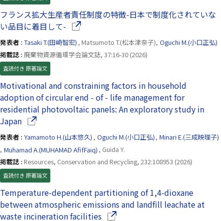
フランス拡大生産者責任制度の特徴-日本で制度化されていな
（別ウインドウで開きます）
い品目に着目して-
発表者 :
Tasaki T.(田崎智宏)
, Matsumoto T.(松本津奈子),
Oguchi M.(小口正弘)
掲載誌 :
廃棄物資源循環学会論文誌, 37:16-30 (2026)
査読付き 原著論文
Motivational and constraining factors in household
adoption of circular end - of - life management for
residential photovoltaic panels: An exploratory study in
（別ウインドウで開きます）
Japan
発表者 :
Yamamoto H.(山本悠久)
,
Oguchi M.(小口正弘)
,
Minari E.(三成映理子)
,
Muhamad A.(MUHAMAD AfifFaiq)
, Guida Y.
掲載誌 :
Resources, Conservation and Recycling, 232:108953 (2026)
査読付き 原著論文
Temperature-dependent partitioning of 1,4-dioxane
between atmospheric emissions and landfill leachate at
（別ウインドウで開きます）
waste incineration facilities