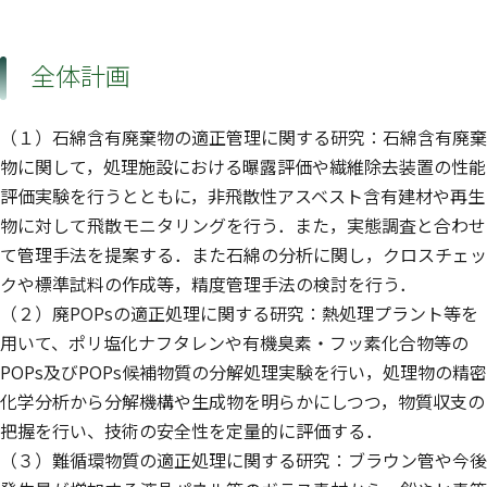
全体計画
（１）石綿含有廃棄物の適正管理に関する研究：石綿含有廃棄
物に関して，処理施設における曝露評価や繊維除去装置の性能
評価実験を行うとともに，非飛散性アスベスト含有建材や再生
物に対して飛散モニタリングを行う．また，実態調査と合わせ
て管理手法を提案する．また石綿の分析に関し，クロスチェッ
クや標準試料の作成等，精度管理手法の検討を行う．
（２）廃POPsの適正処理に関する研究：熱処理プラント等を
用いて、ポリ塩化ナフタレンや有機臭素・フッ素化合物等の
POPs及びPOPs候補物質の分解処理実験を行い，処理物の精密
化学分析から分解機構や生成物を明らかにしつつ，物質収支の
把握を行い、技術の安全性を定量的に評価する．
（３）難循環物質の適正処理に関する研究：ブラウン管や今後