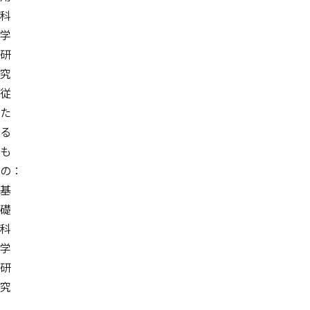
科
学
研
究
従
た
る
も
の：
基
礎
科
学
研
究