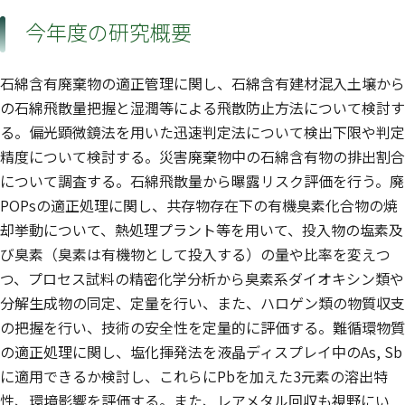
今年度の研究概要
石綿含有廃棄物の適正管理に関し、石綿含有建材混入土壌から
の石綿飛散量把握と湿潤等による飛散防止方法について検討す
る。偏光顕微鏡法を用いた迅速判定法について検出下限や判定
精度について検討する。災害廃棄物中の石綿含有物の排出割合
について調査する。石綿飛散量から曝露リスク評価を行う。廃
POPsの適正処理に関し、共存物存在下の有機臭素化合物の焼
却挙動について、熱処理プラント等を用いて、投入物の塩素及
び臭素（臭素は有機物として投入する）の量や比率を変えつ
つ、プロセス試料の精密化学分析から臭素系ダイオキシン類や
分解生成物の同定、定量を行い、また、ハロゲン類の物質収支
の把握を行い、技術の安全性を定量的に評価する。難循環物質
の適正処理に関し、塩化揮発法を液晶ディスプレイ中のAs, Sb
に適用できるか検討し、これらにPbを加えた3元素の溶出特
性、環境影響を評価する。また、レアメタル回収も視野にい