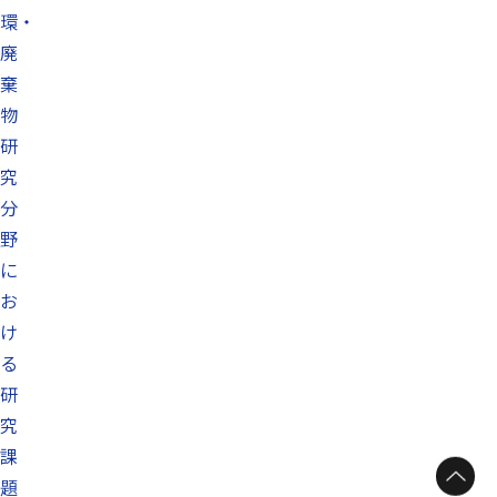
環・
廃
棄
物
研
究
分
野
に
お
け
る
研
究
課
題