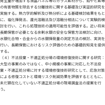
発生量が増加する液晶パネル等のガラス素材から、鉛やヒ素等
の有害物質を除去する分離技術に関する基礎及び実証的研究を
実施する。熱力学的解析及び熱分析による基礎検討結果をもと
に、塩化揮発法、還元溶融法及び溶融分相法について実験的検
討を行い、これら処理技術の適用可能性を評価する。近い将来
長期保管が必要となる余剰水銀の安全な保管方法検討に向け、
水銀化合物・合金からの水銀揮発量の測定方法の検討、実測を
行い、長期保管におけるリスク評価のための基礎的知見を提供
する。
（４）不法投棄・不適正処分場の環境修復技術に関する研究：
大型の事案のみではなく、中小規模の事案に対応した不法投
棄・不適正処分場に対する環境修復技術研究として、応急対策
による修復コストと環境リスク削減効果を評価するとともに、
未だ顕在化していない不適正処分場の現場調査法の提案を行
う。