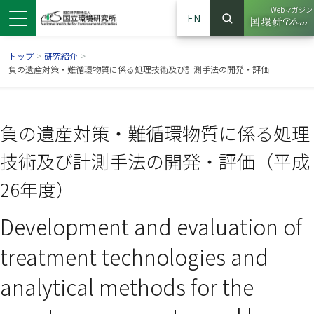
Webマガジン
EN
検索
（別ウイン
サイト内検索
トップ
>
研究紹介
>
負の遺産対策・難循環物質に係る処理技術及び計測手法の開発・評価
負の遺産対策・難循環物質に係る処理
技術及び計測手法の開発・評価（平成
26年度）
Development and evaluation of
ンドウで開きます）
ウインドウで開きます）
別ウインドウで開きます）
treatment technologies and
analytical methods for the