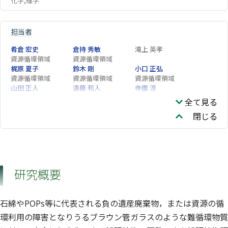
化学,理学
担当者
肴倉 宏史
倉持 秀敏
滝上 英孝
資源循環領域
資源循環領域
梶原 夏子
鈴木 剛
小口 正弘
資源循環領域
資源循環領域
資源循環領域
山田 正人
遠藤 和人
寺園 淳
資源循環領域
福島地域協働研究拠
企画部
全て見る
点
閉じる
研究概要
石綿やPOPs等に代表される負の遺産廃棄物，または資源の循
環利用の障害となりうるブラウン管ガラスのような難循環物質