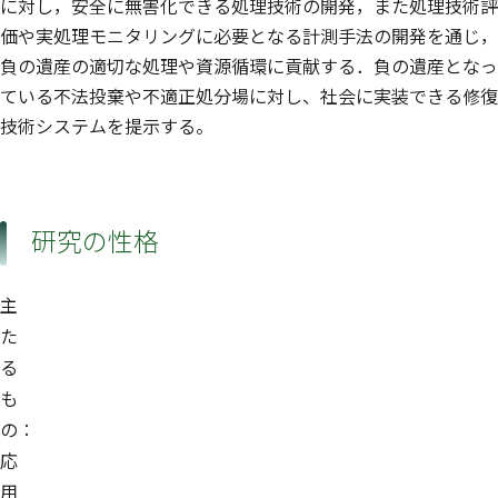
に対し，安全に無害化できる処理技術の開発，また処理技術評
価や実処理モニタリングに必要となる計測手法の開発を通じ，
負の遺産の適切な処理や資源循環に貢献する．負の遺産となっ
ている不法投棄や不適正処分場に対し、社会に実装できる修復
技術システムを提示する。
研究の性格
主
た
る
も
の：
応
用