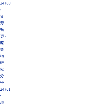
24700
:
資
源
循
環・
廃
棄
物
研
究
分
野
24701
:
環