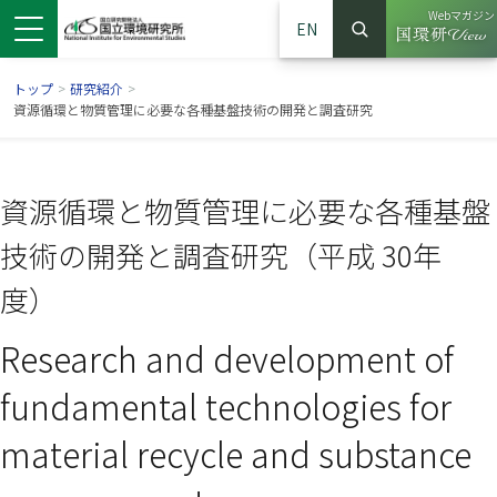
Webマガジン
EN
検索
（別ウイン
サイト内検索
トップ
>
研究紹介
>
資源循環と物質管理に必要な各種基盤技術の開発と調査研究
資源循環と物質管理に必要な各種基盤
技術の開発と調査研究（平成 30年
度）
Research and development of
ンドウで開きます）
ウインドウで開きます）
別ウインドウで開きます）
fundamental technologies for
material recycle and substance