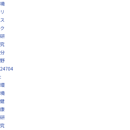
境
リ
ス
ク
研
究
分
野
24704
:
環
境
健
康
研
究