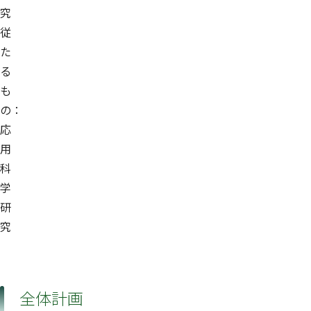
究
従
た
る
も
の：
応
用
科
学
研
究
全体計画