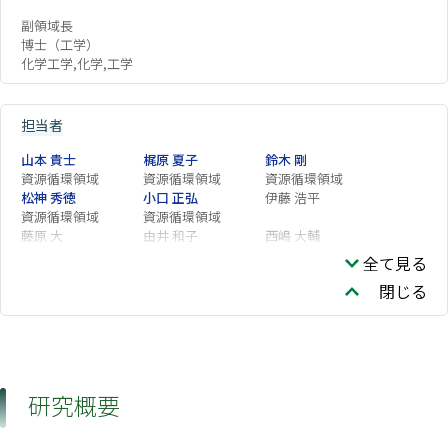
副領域長
博士（工学）
化学工学,化学,工学
担当者
山本 貴士
梶原 夏子
鈴木 剛
資源循環領域
資源循環領域
資源循環領域
松神 秀徳
小口 正弘
伊藤 浩平
資源循環領域
資源循環領域
藤原 大
由井 和子
西嶋 大輔
野田 康一
ZHANG Zhenyi
全て見る
閉じる
研究概要