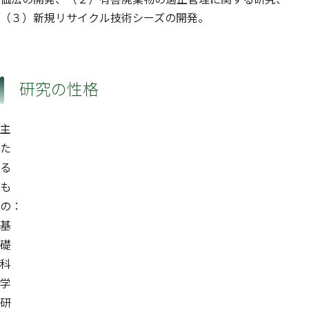
（３）新規リサイクル技術シーズの開発。
研究の性格
主
た
る
も
の：
基
礎
科
学
研