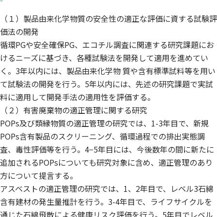
（１）製品由来化学物質の安全性の適正な評価に資する試験評
価法の開発
循環PGや安全確保PG、エコチル調査に関連する研究課題にお
けるニーズに基づき、各種試験法を開発して適用を進めてい
く。3年以内には、製品由来化学物 質や含有標準試料等を用い
て試験法の開発を行う。5年以内には、先述の研究課題で実試
料に適用して開発手法の適用性を評価する。
（２）有害廃棄物の適正管理に関する研究
POPs及び類縁物質の適正管理の研究では、1-3年目で、新規
POPs含有製品のスクリーニング、循環過程での排出実態調
査、毒性評価等を行う。4−5年目には、今後数年の間に新たに
追加されるPOPsについても研究対象に含め、適正管理のあり
方について提言する。
アスベストの適正管理の研究では、1、2年目で、レベル3石綿
含有建材の発生量推計を行う。3-4年目で、ライフサイクルを
通じた石綿飛散による健康リスク評価を行う。5年目でレベル