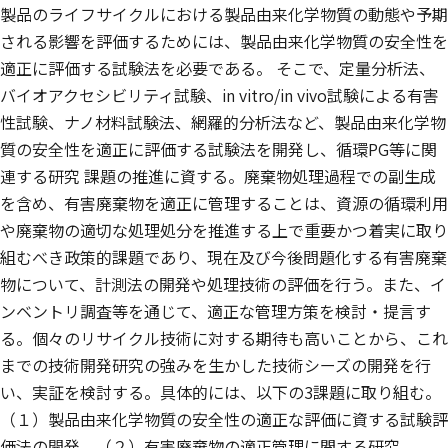
製品のライフサイクルにおける製品由来化学物質の動態や予期
される影響を評価するためには、製品由来化学物質の安全性を
適正に評価する試験法を必要である。 そこで、定量分析法、
バイオアクセシビリティ試験、in vitro/in vivo試験による有害
性試験、ナノ材料試験法、網羅的分析法など、製品由来化学物
質の安全性を適正に評価する試験法を開発し、循環PG等に関
連する研究 課題の推進に資する。廃棄物処理過程での副生成
を含め、有害廃棄物を適正に管理することは、資源の循環利用
や廃棄物の適切な処理処分を推進する上で重要かつ着実に取り
組むべき政策的課題であり、現在及び今後問題化する有害廃棄
物について、計測法の開発や処理技術の評価を行う。また、イ
ンベントリ調査等を通じて、適正な管理方策を検討・提言す
る。個々のリサイクル技術に対する期待も高いことから、これ
までの技術開発研究の強みを生かした技術シーズの開発を行
い、実証を検討する。具体的には、以下の3課題に取り組む。
（１）製品由来化学物質の安全性の適正な評価に資する試験評
価法の開発、（２）有害廃棄物の適正管理に関する研究、