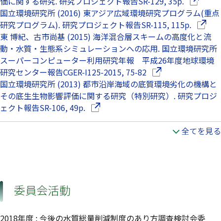
（別ウイ
価に関する研究. 研究プロジェクト報告SR-129, 35p.
国立環境研究所 (2016) 東アジア広域環境研究プログラム(重点
（別ウ
研究プログラム). 研究プロジェクト報告SR-115, 115p.
東 博紀、古市尚基 (2015) 海洋混合層スキームの高度化と流
動・水質・生態系シミュレーションへの応用. 国立環境研究所
スーパーコンピューター利用研究年報 平成26年度地球環境
（別ウインドウで開
研究センター報告CGER-I125-2015, 75-82
国立環境研究所 (2013) 都市沿岸海域の底質環境劣化の機構と
その底生生物影響評価に関する研究（特別研究）. 研究プロジ
（別ウインドウで開きます）
ェクト報告SR-106, 49p.
全てを見る
委員会活動
2018年度
:
今後の水質総量削減制度のあり方調査検討会委