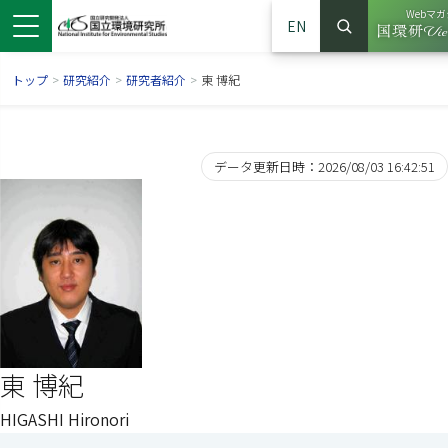
Webマ
EN
検索
（別ウ
サイト内検
トップ
>
研究紹介
>
研究者紹介
>
東 博紀
データ更新日時：2026/08/03 16:42:51
ンドウで開きます）
ウインドウで開きます）
別ウインドウで開きます）
東 博紀
HIGASHI Hironori