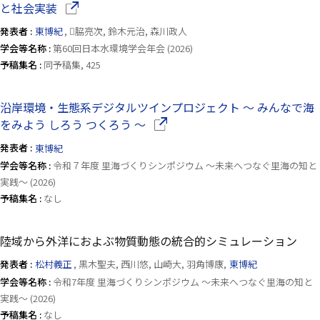
（別ウインドウで開きます）
と社会実装
発表者 :
東博紀
, 脇亮次, 鈴木元治, 森川政人
学会等名称 :
第60回日本水環境学会年会 (2026)
予稿集名 :
同予稿集, 425
沿岸環境・生態系デジタルツインプロジェクト 〜 みんなで海
（別ウインドウで開きます）
をみよう しろう つくろう 〜
発表者 :
東博紀
学会等名称 :
令和７年度 里海づくりシンポジウム 〜未来へつなぐ里海の知と
実践〜 (2026)
予稿集名 :
なし
陸域から外洋におよぶ物質動態の統合的シミュレーション
発表者 :
松村義正
, 黒木聖夫, 西川悠, 山崎大, 羽角博康,
東博紀
学会等名称 :
令和7年度 里海づくりシンポジウム 〜未来へつなぐ里海の知と
実践〜 (2026)
予稿集名 :
なし