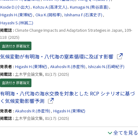
Koide D.(小出大)
,
Kohzu A.(高津文人)
,
Kumagai N.(熊谷直喜)
,
Higashi H.(東博紀)
,
Oka K.(岡和孝)
,
Ishihama F.(石濱史子)
,
Hayashi S.(林誠二)
掲載誌 :
Climate Change Impacts and Adaptation Strategies in Japan, 109-
118 (2025)
査読付き 原著論文
（別ウイン
気候変動が有明海・八代海の窒素循環に及ぼす影響
発表者 :
Higashi H.(東博紀)
,
Akahoshi R.(赤星怜)
,
Ishizaki N.(石崎紀子)
掲載誌 :
土木学会論文集, 81(17): (2025)
査読付き 原著論文
有明海・八代海の海水交換を対象とした RCP シナリオに基づ
（別ウインドウで開きます）
く気候変動影響予測
発表者 :
Akahoshi R.(赤星怜)
,
Higashi H.(東博紀)
掲載誌 :
土木学会論文集, 81(17): (2025)
全てを見る