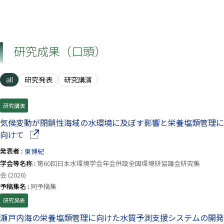
研究成果（口頭）
all
研究発表
研究講演
研究講演
気候変動が閉鎖性海域の水環境に及ぼす影響と栄養塩類管理に
（別ウインドウで開きます）
向けて
発表者 :
東博紀
学会等名称 :
第60回日本水環境学会年会併設全国環境研協議会研究集
会 (2026)
予稿集名 :
同予稿集
研究発表
瀬戸内海の栄養塩類管理に向けた水質予測支援システムの開発