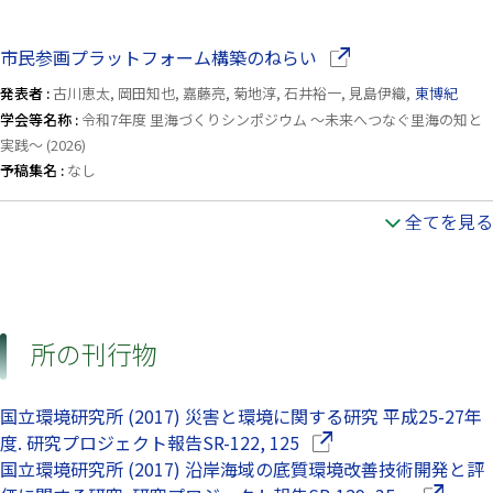
（別ウインドウで開き
市民参画プラットフォーム構築のねらい
発表者 :
古川恵太, 岡田知也, 嘉藤亮, 菊地淳, 石井裕一, 見島伊織,
東博紀
学会等名称 :
令和7年度 里海づくりシンポジウム 〜未来へつなぐ里海の知と
実践〜 (2026)
予稿集名 :
なし
全てを見る
所の刊行物
国立環境研究所 (2017) 災害と環境に関する研究 平成25-27年
（別ウインドウで開きま
度. 研究プロジェクト報告SR-122, 125
国立環境研究所 (2017) 沿岸海域の底質環境改善技術開発と評