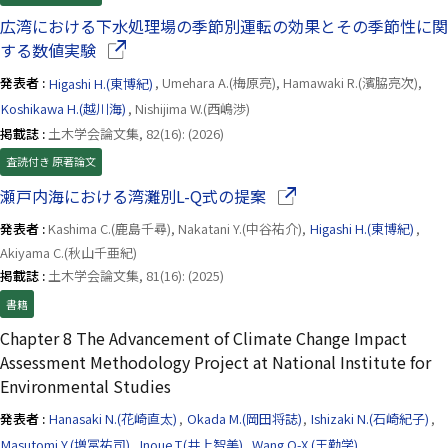
広湾における下水処理場の季節別運転の効果とその季節性に関
（別ウインドウで開きます）
する数値実験
発表者 :
Higashi H.(東博紀)
, Umehara A.(梅原亮), Hamawaki R.(濱脇亮次),
Koshikawa H.(越川海)
, Nishijima W.(西嶋渉)
掲載誌 :
土木学会論文集, 82(16): (2026)
査読付き 原著論文
（別ウインドウで開きま
瀬戸内海における湾灘別L-Q式の提案
発表者 :
Kashima C.(鹿島千尋), Nakatani Y.(中谷祐介),
Higashi H.(東博紀)
,
Akiyama C.(秋山千亜紀)
掲載誌 :
土木学会論文集, 81(16): (2025)
書籍
Chapter 8 The Advancement of Climate Change Impact
Assessment Methodology Project at National Institute for
Environmental Studies
発表者 :
Hanasaki N.(花崎直太)
,
Okada M.(岡田将誌)
,
Ishizaki N.(石崎紀子)
,
Masutomi Y.(増冨祐司)
,
Inoue T.(井上智美)
,
Wang Q-X.(王勤学)
,