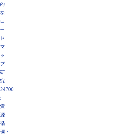
的
な
ロ
ー
ド
マ
ッ
プ
研
究
24700
:
資
源
循
環・