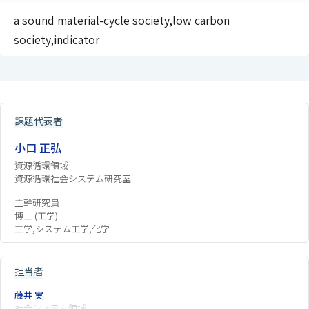
a sound material-cycle society,low carbon
society,indicator
課題代表者
小口 正弘
資源循環領域
資源循環社会システム研究室
主幹研究員
博士 (工学)
工学,システム工学,化学
担当者
藤井 実
社会システム領域