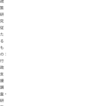
政
策
研
究
従
た
る
も
の：
行
政
支
援
調
査・
研