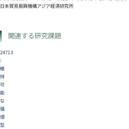
日本貿易振興機構アジア経済研究所
関連する研究課題
24713
:
維
持
可
能
な
循
環
型