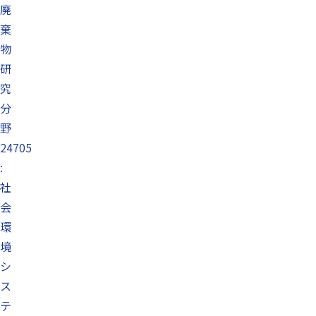
廃
棄
物
研
究
分
野
24705
:
社
会
環
境
シ
ス
テ