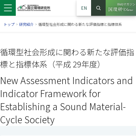
Webマガジン
EN
検索
（別ウイン
サイト内検索
トップ
>
研究紹介
>
循環型社会形成に関わる新たな評価指標と指標体系
循環型社会形成に関わる新たな評価指
標と指標体系（平成 29年度）
New Assessment Indicators and
Indicator Framework for
Establishing a Sound Material-
ンドウで開きます）
ウインドウで開きます）
別ウインドウで開きます）
Cycle Society