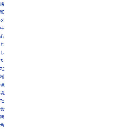
緩
和
を
中
心
と
し
た
地
域
環
境
社
会
統
合