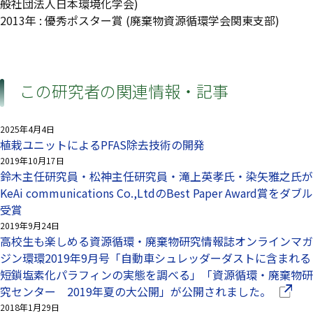
般社団法人日本環境化学会)
2013年 : 優秀ポスター賞 (廃棄物資源循環学会関東支部)
この研究者の関連情報・記事
2025年4月4日
植栽ユニットによるPFAS除去技術の開発
2019年10月17日
鈴木主任研究員・松神主任研究員・滝上英孝氏・染矢雅之氏が
KeAi communications Co.,LtdのBest Paper Award賞をダブル
受賞
2019年9月24日
高校生も楽しめる資源循環・廃棄物研究情報誌オンラインマガ
ジン環環2019年9月号「自動車シュレッダーダストに含まれる
短鎖塩素化パラフィンの実態を調べる」「資源循環・廃棄物研
（別ウ
究センター 2019年夏の大公開」が公開されました。
2018年1月29日