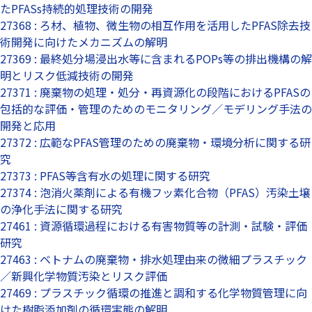
たPFASs持続的処理技術の開発
27368 : ろ材、植物、微生物の相互作用を活用したPFAS除去技
術開発に向けたメカニズムの解明
27369 : 最終処分場浸出水等に含まれるPOPs等の排出機構の解
明とリスク低減技術の開発
27371 : 廃棄物の処理・処分・再資源化の段階におけるPFASの
包括的な評価・管理のためのモニタリング／モデリング手法の
開発と応用
27372 : 広範なPFAS管理のための廃棄物・環境分析に関する研
究
27373 : PFAS等含有水の処理に関する研究
27374 : 泡消火薬剤による有機フッ素化合物（PFAS）汚染土壌
の浄化手法に関する研究
27461 : 資源循環過程における有害物質等の計測・試験・評価
研究
27463 : ベトナムの廃棄物・排水処理由来の微細プラスチック
／新興化学物質汚染とリスク評価
27469 : プラスチック循環の推進と調和する化学物質管理に向
けた樹脂添加剤の循環実態の解明