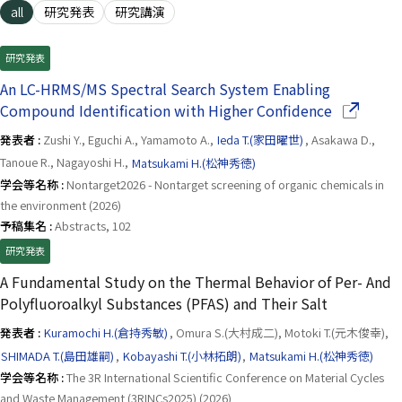
all
研究発表
研究講演
研究発表
An LC-HRMS/MS Spectral Search System Enabling
（別ウイ
Compound Identification with Higher Confidence
発表者 :
Zushi Y., Eguchi A., Yamamoto A.,
Ieda T.(家田曜世)
, Asakawa D.,
Tanoue R., Nagayoshi H.,
Matsukami H.(松神秀徳)
学会等名称 :
Nontarget2026 - Nontarget screening of organic chemicals in
the environment (2026)
予稿集名 :
Abstracts, 102
研究発表
A Fundamental Study on the Thermal Behavior of Per- And
Polyfluoroalkyl Substances (PFAS) and Their Salt
発表者 :
Kuramochi H.(倉持秀敏)
, Omura S.(大村成二), Motoki T.(元木俊幸),
SHIMADA T.(島田雄嗣)
,
Kobayashi T.(小林拓朗)
,
Matsukami H.(松神秀徳)
学会等名称 :
The 3R International Scientific Conference on Material Cycles
and Waste Management (3RINCs2025) (2026)