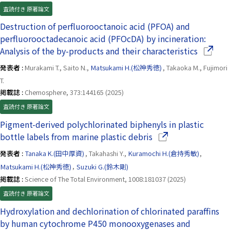
査読付き 原著論文
Destruction of perfluorooctanoic acid (PFOA) and
perfluorooctadecanoic acid (PFOcDA) by incineration:
（別ウイ
Analysis of the by-products and their characteristics
発表者 :
Murakami T., Saito N.,
Matsukami H.(松神秀徳)
, Takaoka M., Fujimori
T.
掲載誌 :
Chemosphere, 373:144165 (2025)
査読付き 原著論文
Pigment-derived polychlorinated biphenyls in plastic
（別ウインドウで開
bottle labels from marine plastic debris
発表者 :
Tanaka K.(田中厚資)
, Takahashi Y.,
Kuramochi H.(倉持秀敏)
,
Matsukami H.(松神秀徳)
,
Suzuki G.(鈴木剛)
掲載誌 :
Science of The Total Environment, 1008:181037 (2025)
査読付き 原著論文
Hydroxylation and dechlorination of chlorinated paraffins
by human cytochrome P450 monooxygenases and