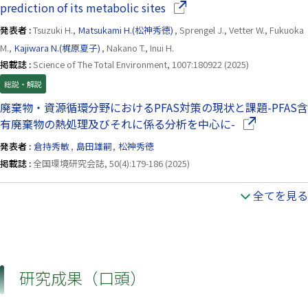
（別ウインドウで開きます）
prediction of its metabolic sites
発表者 :
Tsuzuki H.,
Matsukami H.(松神秀徳)
, Sprengel J., Vetter W., Fukuoka
M.,
Kajiwara N.(梶原夏子)
, Nakano T., Inui H.
掲載誌 :
Science of The Total Environment, 1007:180922 (2025)
総説・解説
廃棄物・資源循環分野におけるPFAS対策の現状と課題-PFAS含
（別ウインド
有廃棄物の熱処理及びそれに係る分析を中心に-
発表者 :
倉持秀敏
,
島田雄嗣
,
松神秀徳
掲載誌 :
全国環境研究会誌, 50(4):179-186 (2025)
全てを見る
研究成果（口頭）