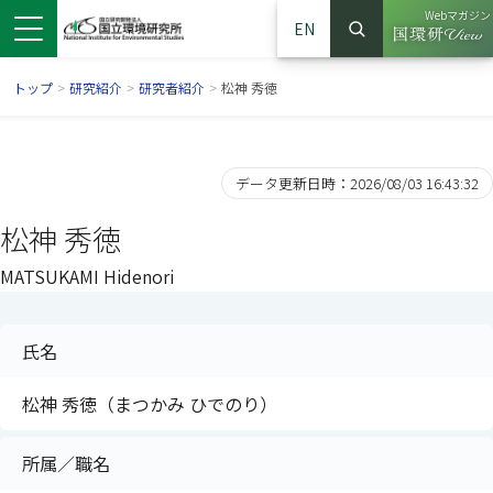
Webマガジン
EN
検索
（別ウイン
サイト内検索
トップ
>
研究紹介
>
研究者紹介
>
松神 秀徳
データ更新日時：2026/08/03 16:43:32
松神 秀徳
MATSUKAMI Hidenori
氏名
ンドウで開きます）
ウインドウで開きます）
別ウインドウで開きます）
松神 秀徳（まつかみ ひでのり）
所属／職名