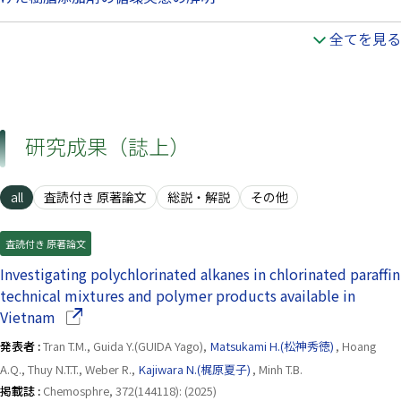
全てを見る
研究成果（誌上）
all
査読付き 原著論文
総説・解説
その他
査読付き 原著論文
Investigating polychlorinated alkanes in chlorinated paraffin
technical mixtures and polymer products available in
（別ウインドウで開きます）
Vietnam
発表者 :
Tran T.M., Guida Y.(GUIDA Yago),
Matsukami H.(松神秀徳)
, Hoang
A.Q., Thuy N.T.T., Weber R.,
Kajiwara N.(梶原夏子)
, Minh T.B.
掲載誌 :
Chemosphre, 372(144118): (2025)