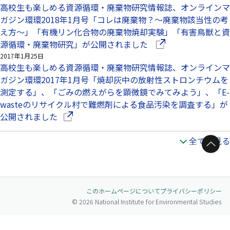
高校生も楽しめる資源循環・廃棄物研究情報誌、オンラインマ
ガジン環環2018年1月号「コレは廃棄物？～廃棄物該当性の考
え方～」「有機リン化合物の廃棄物焼却実験」「有害鳥獣と資
（別ウインドウで開
源循環・廃棄物研究」が公開されました
2017年1月25日
高校生も楽しめる資源循環・廃棄物研究情報誌、オンラインマ
ガジン環環2017年1月号「焼却灰中の放射性ストロンチウムを
測定する」、「ごみの燃えがらを顕微鏡でみてみよう」、「E-
wasteのリサイクル村で難燃剤による食品汚染を調査する」が
（別ウインドウで開きます）
公開されました
全てを見る
ページトップへ
このホームページについて
プライバシーポリシー
© 2026 National Institute for Environmental Studies