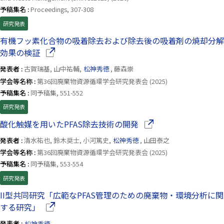
予稿集名 :
Proceedings, 307-308
研究発表
有機フッ素化合物の吸着除去および除去後の吸着剤の焼却分解
（別ウインドウで開きます）
効果の検証
発表者 :
古賀瑞基, 山中祐輔,
松神秀徳
, 藤森崇
学会等名称 :
第36回廃棄物資源循環学会研究発表会 (2025)
予稿集名 :
同予稿集, 551-552
研究発表
（別ウインドウで開き
酸化触媒を用いたPFAS除去技術の開発
発表者 :
清水祐也, 鈴木奨士, 小河篤史,
松神秀徳
, 山田泰之
学会等名称 :
第36回廃棄物資源循環学会研究発表会 (2025)
予稿集名 :
同予稿集, 553-554
研究発表
II型共同研究「広範なPFAS管理のための廃棄物・環境分析に関
（別ウインドウで開きます）
する研究」
発表者 :
松神秀徳