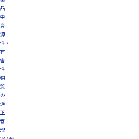
品
中
資
源
性・
有
害
性
物
質
の
適
正
管
理
24746