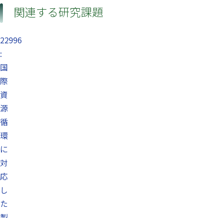
関連する研究課題
22996
:
国
際
資
源
循
環
に
対
応
し
た
製