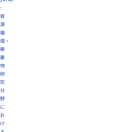
:
資
源
循
環・
廃
棄
物
研
究
分
野
に
お
け
る