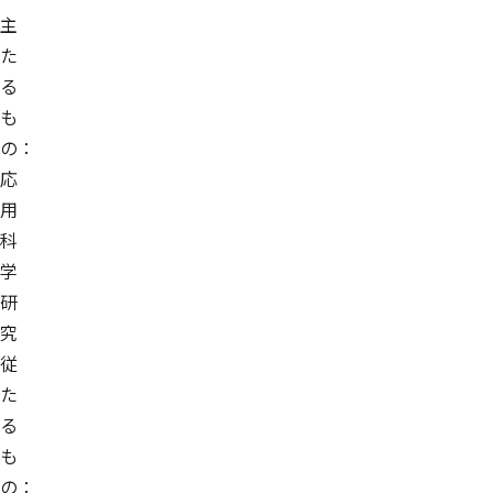
主
た
る
も
の：
応
用
科
学
研
究
従
た
る
も
の：