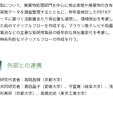
鉛について、廃棄物処理部門を中心に排出実態や廃棄物の含有
実態データを調査整理するとともに、昨年度検討したPRTRデ
ータに基づく活動量あたり排出量も適用し、環境排出を考慮し
た鉛のマテリアルフローを作成する。ブラウン管テレビや鉛蓄
電池などの主要な鉛使用製品の経年的な排出量変化を考慮し、
時系列的なマテリアルフローの作成を行う。
外部との連携
研究代表者：高岡昌輝（京都大学）
共同研究者：貴田晶子（愛媛大学）、守富寛（岐阜大学）、浅
利美鈴（京都大学）、高橋史武（東京工業大学）