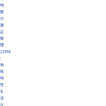
物
質
の
適
正
管
理
22998
:
地
域
特
性
を
活
か