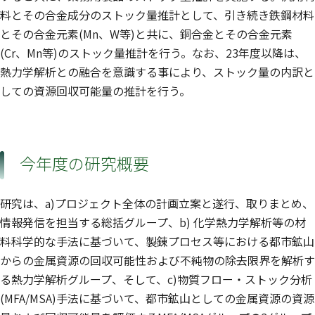
料とその合金成分のストック量推計として、引き続き鉄鋼材料
とその合金元素(Mn、W等)と共に、銅合金とその合金元素
(Cr、Mn等)のストック量推計を行う。なお、23年度以降は、
熱力学解析との融合を意識する事により、ストック量の内訳と
しての資源回収可能量の推計を行う。
今年度の研究概要
研究は、a)プロジェクト全体の計画立案と遂行、取りまとめ、
情報発信を担当する総括グループ、b) 化学熱力学解析等の材
料科学的な手法に基づいて、製錬プロセス等における都市鉱山
からの金属資源の回収可能性および不純物の除去限界を解析す
る熱力学解析グループ、そして、c)物質フロー・ストック分析
(MFA/MSA)手法に基づいて、都市鉱山としての金属資源の資源