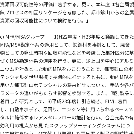
資源回収可能性等の評価に着手する。更に、本年度は各金属製
錬プロセスの相互リンケージを考慮した、都市鉱山からの金属
資源の回収可能性について検討を行う。」
c) MFA/MSAグループ： 1)H22年度・H23年度と議論してきた
MFA/MSA勘定体系の適用として、鉄鋼材を事例として、廃棄
物としての発生時期や回収可能性などを考慮した集計区分に基
づくMSA勘定体系の適用を行う。更に、途上国を中心にアルミ
ニウムを対象とした動的MFAをおこなうことで、都市鉱山のポ
テンシャルを世界規模で長期的に推計すると共に、動的MFAを
用いた都市鉱山ポテンシャルの将来推計について、手法や各パ
ラメータの違いがもたらす影響を検討する。また、個別製品に
着目した研究として、3)平成23年度に引き続き、ELVに着目
し、自動車ボディ、足回り、エンジン等に用いられるベースメ
タルに随伴するレアメタルフローの推計を行い、合金元素の有
効利用の視点から見 たスクラップソーティングシステムにつ
いて検討を行う。4)文献より取得した電気電子製品の組成情報