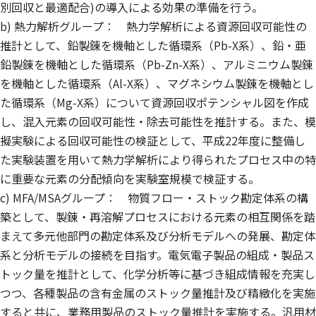
別回収と最適配合)の導入による効果の準備を行う。
b) 熱力解析グループ： 熱力学解析による資源回収可能性の
推計として、鉛製錬を機軸とした循環系（Pb-X系）、鉛・亜
鉛製錬を機軸とした循環系（Pb-Zn-X系）、アルミニウム製錬
を機軸とした循環系（Al-X系）、マグネシウム製錬を機軸とし
た循環系（Mg-X系）について資源回収ポテンシャル図を作成
し、混入元素の回収可能性・除去可能性を推計する。また、模
擬実験による回収可能性の検証として、平成22年度に整備し
た実験装置を用いて熱力学解析により得られたプロセス中の特
に重要な元素の分配傾向を実験室規模で検証する。
c) MFA/MSAグループ： 物質フロー・ストック勘定体系の構
築として、製錬・再溶解プロセスにおける元素の相互関係を踏
まえて多元他部門の勘定体系及び分析モデルへの発展、勘定体
系と分析モデルの接続を目指す。電気電子製品の組成・製品ス
トック量を推計として、化学分析等に基づき組成情報を充実し
つつ、各種製品の含有金属のストック量推計及び精緻化を実施
すると共に、業務用製品のストック量推計を実施する。汎用材