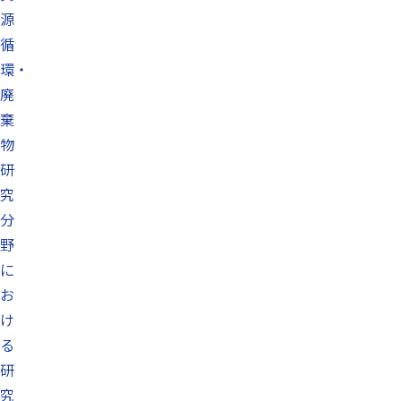
源
循
環・
廃
棄
物
研
究
分
野
に
お
け
る
研
究