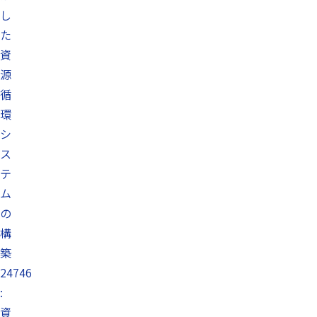
し
た
資
源
循
環
シ
ス
テ
ム
の
構
築
24746
:
資