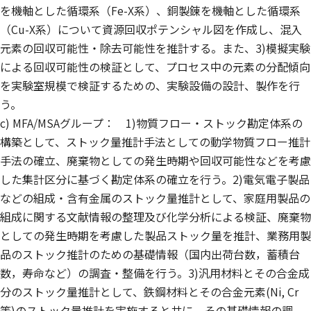
を機軸とした循環系（Fe-X系）、銅製錬を機軸とした循環系
（Cu-X系）について資源回収ポテンシャル図を作成し、混入
元素の回収可能性・除去可能性を推計する。また、3)模擬実験
による回収可能性の検証として、プロセス中の元素の分配傾向
を実験室規模で検証するための、実験設備の設計、製作を行
う。
c) MFA/MSAグループ： 1)物質フロー・ストック勘定体系の
構築として、ストック量推計手法としての動学物質フロー推計
手法の確立、廃棄物としての発生時期や回収可能性などを考慮
した集計区分に基づく勘定体系の確立を行う。2)電気電子製品
などの組成・含有金属のストック量推計として、家庭用製品の
組成に関する文献情報の整理及び化学分析による検証、廃棄物
としての発生時期を考慮した製品ストック量を推計、業務用製
品のストック推計のための基礎情報（国内出荷台数，蓄積台
数，寿命など）の調査・整備を行う。3)汎用材料とその合金成
分のストック量推計として、鉄鋼材料とその合金元素(Ni, Cr
等)のストック量推計を実施すると共に、その基礎情報の調