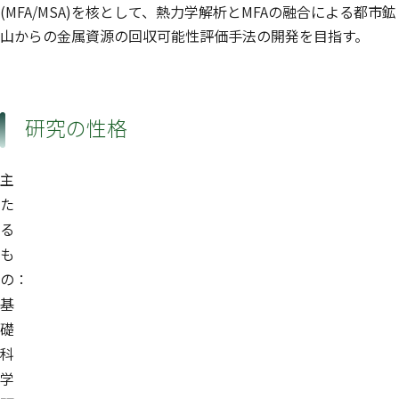
(MFA/MSA)を核として、熱力学解析とMFAの融合による都市鉱
山からの金属資源の回収可能性評価手法の開発を目指す。
研究の性格
主
た
る
も
の：
基
礎
科
学