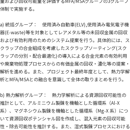
量および回収可能量を評価するMFA/MSAグループの3グループ
体制で実施する。
a) 統括グループ： 使用済み自動車(ELV),使用済み電気電子機
器(E-waste)等を対象としてレアメタル等の未回収金属の回収
および有効利用のためのシステム提案を行う。具体的には、ス
クラップの合金組成を考慮したスクラップソーティング(スク
ラップの分別・配合最適化)の導入による合金元素の有効利用
や廃棄物処理プロセスからの有価金属の回収・濃化等の提案・
解析を進める。また、プロジェクト最終年度として、熱力学解
析とMFA/MSAとの融合を意識して全体の取りまとめを行う。
b) 熱力解析グループ： 熱力学解析による資源回収可能性の
推計として、アルミニウム製錬を機軸とした循環系（Al-X
系）、マグネシウム製錬を機軸とした循環系（Mg-X 系）につ
いて資源回収ポテンシャル図を作成し、混入元素の回収可能
性・除去可能性を推計する。また、湿式製錬プロセスにおける