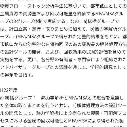
物質フロー・ストック分析手法に基づいて、都市鉱山としての
金属資源の資源量および回収可能量を評価するMFA/MSAグル
ープの3グループ体制で実施する。なお、a)総括グループで
は、計画立案・遂行・取りまとめに加えて、b)熱力学解析グル
ープ、c)MFA/MSAグループで得られた定量的結果をもとに、都
市鉱山からの効率的な有価物回収の為の廃製品の解体処理方法
の設計ツールの開発、および、回収効果のLCA的評価を含めて
実施をする。更に、各分野の有識者・専門家により組織された
アドバイザリーグループとの議論を通して、学術的研究として
の昇華を目指す。
H22年度
a) 統括グループ： 熱力学解析とMFA/MSAとの融合を意識し
た全体の取りまとめを行うと共に、1)解体処理方法の設計ツー
ルの開発として、熱力学解析により得られた製錬・再溶解プロ
セスにおける金属の回収可能性とMFA/MSAにより得られた製