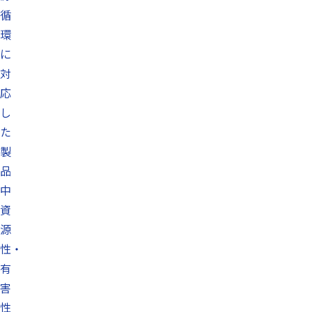
循
環
に
対
応
し
た
製
品
中
資
源
性・
有
害
性