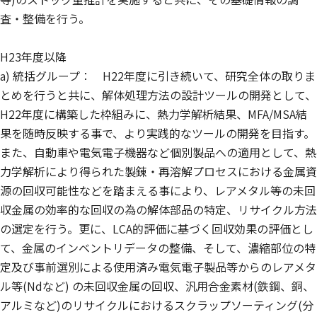
査・整備を行う。
H23年度以降
a) 統括グループ： H22年度に引き続いて、研究全体の取りま
とめを行うと共に、解体処理方法の設計ツールの開発として、
H22年度に構築した枠組みに、熱力学解析結果、MFA/MSA結
果を随時反映する事で、より実践的なツールの開発を目指す。
また、自動車や電気電子機器など個別製品への適用として、熱
力学解析により得られた製錬・再溶解プロセスにおける金属資
源の回収可能性などを踏まえる事により、レアメタル等の未回
収金属の効率的な回収の為の解体部品の特定、リサイクル方法
の選定を行う。更に、LCA的評価に基づく回収効果の評価とし
て、金属のインベントリデータの整備、そして、濃縮部位の特
定及び事前選別による使用済み電気電子製品等からのレアメタ
ル等(Ndなど) の未回収金属の回収、汎用合金素材(鉄鋼、銅、
アルミなど)のリサイクルにおけるスクラップソーティング(分