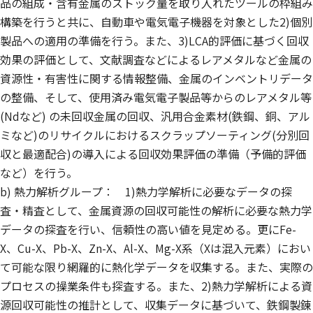
品の組成・含有金属のストック量を取り入れたツールの枠組み
構築を行うと共に、自動車や電気電子機器を対象とした2)個別
製品への適用の準備を行う。また、3)LCA的評価に基づく回収
効果の評価として、文献調査などによるレアメタルなど金属の
資源性・有害性に関する情報整備、金属のインベントリデータ
の整備、そして、使用済み電気電子製品等からのレアメタル等
(Ndなど) の未回収金属の回収、汎用合金素材(鉄鋼、銅、アル
ミなど)のリサイクルにおけるスクラップソーティング(分別回
収と最適配合)の導入による回収効果評価の準備（予備的評価
など）を行う。
b) 熱力解析グループ： 1)熱力学解析に必要なデータの探
査・精査として、金属資源の回収可能性の解析に必要な熱力学
データの探査を行い、信頼性の高い値を見定める。更にFe-
X、Cu-X、Pb-X、Zn-X、Al-X、Mg-X系（Xは混入元素）におい
て可能な限り網羅的に熱化学データを収集する。また、実際の
プロセスの操業条件も探査する。また、2)熱力学解析による資
源回収可能性の推計として、収集データに基づいて、鉄鋼製錬