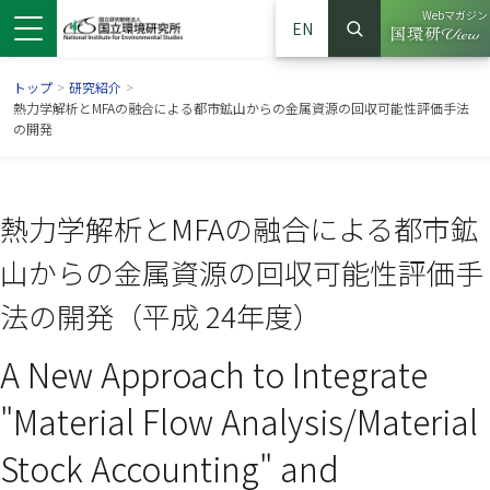
Webマガジン
EN
検索
（別ウイン
サイト内検索
トップ
>
研究紹介
>
熱力学解析とMFAの融合による都市鉱山からの金属資源の回収可能性評価手法
の開発
熱力学解析とMFAの融合による都市鉱
山からの金属資源の回収可能性評価手
法の開発（平成 24年度）
A New Approach to Integrate
ンドウで開きます）
ウインドウで開きます）
別ウインドウで開きます）
"Material Flow Analysis/Material
Stock Accounting" and