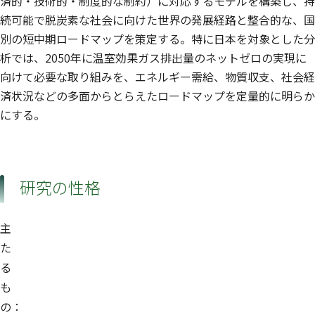
済的・技術的・制度的な制約）に対応するモデルを構築し、持
続可能で脱炭素な社会に向けた世界の発展経路と整合的な、国
別の短中期ロードマップを策定する。特に日本を対象とした分
析では、2050年に温室効果ガス排出量のネットゼロの実現に
向けて必要な取り組みを、エネルギー需給、物質収支、社会経
済状況などの多面からとらえたロードマップを定量的に明らか
にする。
研究の性格
主
た
る
も
の：