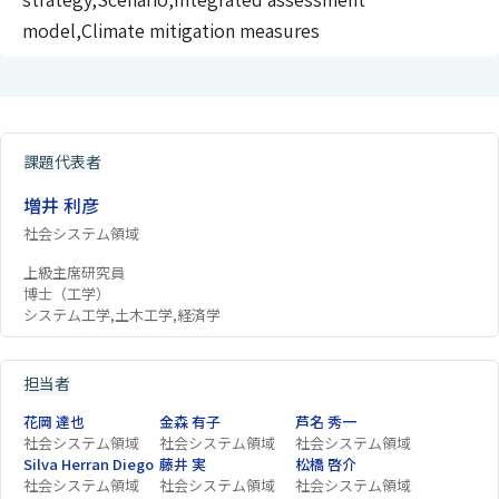
model,Climate mitigation measures
課題代表者
増井 利彦
社会システム領域
上級主席研究員
博士（工学）
システム工学,土木工学,経済学
担当者
花岡 達也
金森 有子
芦名 秀一
社会システム領域
社会システム領域
社会システム領域
Silva Herran Diego
藤井 実
松橋 啓介
社会システム領域
社会システム領域
社会システム領域