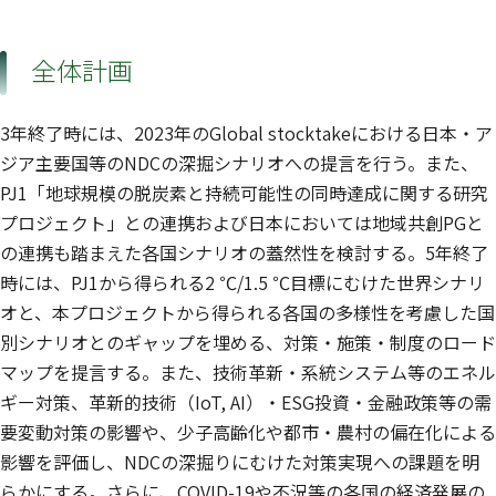
全体計画
3年終了時には、2023年のGlobal stocktakeにおける日本・ア
ジア主要国等のNDCの深掘シナリオへの提言を行う。また、
PJ1「地球規模の脱炭素と持続可能性の同時達成に関する研究
プロジェクト」との連携および日本においては地域共創PGと
の連携も踏まえた各国シナリオの蓋然性を検討する。5年終了
時には、PJ1から得られる2 ℃/1.5 ℃目標にむけた世界シナリ
オと、本プロジェクトから得られる各国の多様性を考慮した国
別シナリオとのギャップを埋める、対策・施策・制度のロード
マップを提言する。また、技術革新・系統システム等のエネル
ギー対策、革新的技術（IoT, AI）・ESG投資・金融政策等の需
要変動対策の影響や、少子高齢化や都市・農村の偏在化による
影響を評価し、NDCの深掘りにむけた対策実現への課題を明
らかにする。さらに、COVID-19や不況等の各国の経済発展の