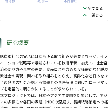
茶谷 聡
中島 謙一
小口 正弘
地域環境保全領域
資源循環領域
資源循環領域
全て見る
寺園 淳
五味 馨
佐藤 雄亮
閉じる
企画部
福島地域協働研究拠
点
林 未知也
土屋 一彬
牧 誠也
地球システム領域
社会システム領域
社会システム領域
肱岡 靖明
日比野 剛
河原崎 里子
気候変動適応センタ
社会システム領域
研究概要
ー
RAJBHANDARI
畑 奬
ROSSITA Annuri
SAINJU Salony
社会システム領域
社会システム領域
脱炭素社会の実現にはあらゆる取り組みが必要となるが、イノ
社会システム領域
小野寺 弘晃
西浦 理
ベーション戦略等で議論されている技術革新に加えて、社会経
社会システム領域
社会システム領域
済のあり方や素材の需要、食品ロスを含めた食糧需給など脱炭
素社会の実現に関わる取り組みをとらえ、高齢化など日本をは
じめ各国の社会が抱える課題との同時解決に向けたロードマッ
プを定量的に明らかにすることが求められている。
本プロジェクトでは、日本やアジア主要国を対象として、アジ
アの多様性や各国の課題（NDCの深掘り、長期戦略策定への経