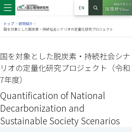
Webマガジン
EN
検索
（別ウイン
サイト内検索
トップ
>
研究紹介
>
国を対象とした脱炭素・持続社会シナリオの定量化研究プロジェクト
国を対象とした脱炭素・持続社会シナ
リオの定量化研究プロジェクト（令和
7年度）
Quantification of National
ンドウで開きます）
ウインドウで開きます）
別ウインドウで開きます）
Decarbonization and
Sustainable Society Scenarios