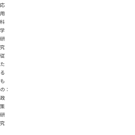
応
用
科
学
研
究
従
た
る
も
の：
政
策
研
究