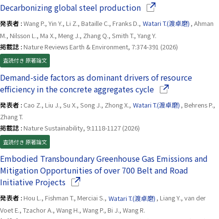
（別ウインドウで開き
Decarbonizing global steel production
発表者 :
Wang P., Yin Y., Li Z., Bataille C., Franks D.,
Watari T.(渡卓磨)
, Ahman
M., Nilsson L., Ma X., Meng J., Zhang Q., Smith T., Yang Y.
掲載誌 :
Nature Reviews Earth & Environment, 7:374-391 (2026)
査読付き 原著論文
Demand-side factors as dominant drivers of resource
（別ウインドウで
efficiency in the concrete aggregates cycle
発表者 :
Cao Z., Liu J., Su X., Song J., Zhong X.,
Watari T.(渡卓磨)
, Behrens P.,
Zhang T.
掲載誌 :
Nature Sustainability, 9:1118-1127 (2026)
査読付き 原著論文
Embodied Transboundary Greenhouse Gas Emissions and
Mitigation Opportunities of over 700 Belt and Road
（別ウインドウで開きます）
Initiative Projects
発表者 :
Hou L., Fishman T., Merciai S.,
Watari T.(渡卓磨)
, Liang Y., van der
Voet E., Tzachor A., Wang H., Wang P., Bi J., Wang R.