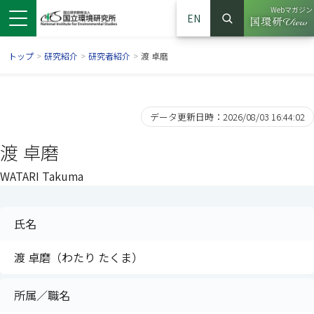
Webマガジン
EN
検索
（別ウイン
サイト内検索
トップ
>
研究紹介
>
研究者紹介
>
渡 卓磨
データ更新日時：2026/08/03 16:44:02
渡 卓磨
WATARI Takuma
氏名
ンドウで開きます）
ウインドウで開きます）
別ウインドウで開きます）
渡 卓磨（わたり たくま）
所属／職名