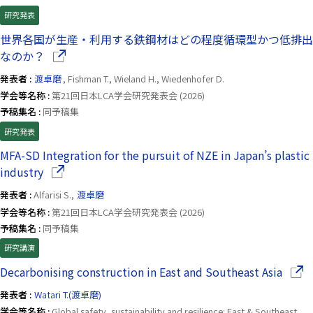
研究発表
世界各国が生産・利用する鉄鋼材はどの程度循環型かつ低排出
（別ウインドウで開きます）
なのか？
発表者 :
渡卓磨
, Fishman T., Wieland H., Wiedenhofer D.
学会等名称 :
第21回日本LCA学会研究発表会 (2026)
予稿集名 :
同予稿集
研究発表
MFA-SD Integration for the pursuit of NZE in Japan’s plastic
（別ウインドウで開きます）
industry
発表者 :
Alfarisi S.,
渡卓磨
学会等名称 :
第21回日本LCA学会研究発表会 (2026)
予稿集名 :
同予稿集
研究講演
（別
Decarbonising construction in East and Southeast Asia
発表者 :
Watari T.(渡卓磨)
学会等名称 :
Global safety, sustainability and resilience: East & Southeast