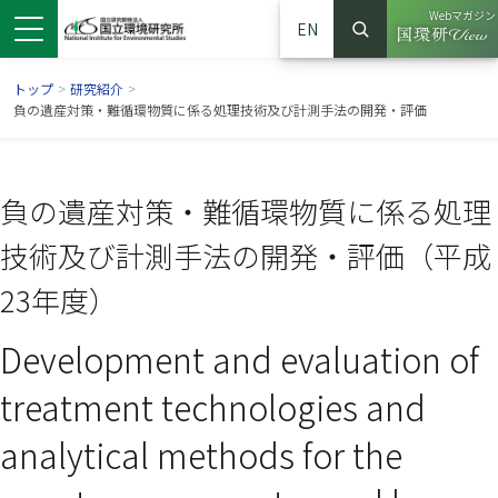
Webマガジン
EN
検索
（別ウイン
サイト内検索
トップ
>
研究紹介
>
負の遺産対策・難循環物質に係る処理技術及び計測手法の開発・評価
負の遺産対策・難循環物質に係る処理
技術及び計測手法の開発・評価（平成
23年度）
Development and evaluation of
ンドウで開きます）
ウインドウで開きます）
別ウインドウで開きます）
treatment technologies and
analytical methods for the