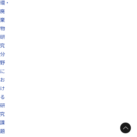
環・
廃
棄
物
研
究
分
野
に
お
け
る
研
究
課
題