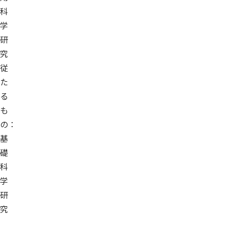
科
学
研
究
従
た
る
も
の：
基
礎
科
学
研
究