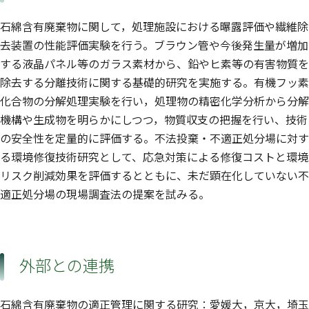
石綿含有廃棄物に関して，処理施設における曝露評価や繊維除
去装置の性能評価実験を行う。ブラウン管や今後発生量が増加
する液晶パネル等のガラス素材から、鉛やヒ素等の有害物質を
除去する分離技術に関する基礎的研究を実施する。有機フッ素
化合物の分解処理実験を行い，処理物の精密化学分析から分解
機構や生成物を明らかにしつつ，物質収支の把握を行い、技術
の安全性を定量的に評価する。不法投棄・不適正処分場に対す
る環境修復技術研究として、応急対策による修復コストと環境
リスク削減効果を評価するとともに、未だ顕在化していない不
適正処分場の現場調査法の提案を試みる。
外部との連携
石綿含有廃棄物の適正管理に関する研究：愛媛大，京大，埼玉