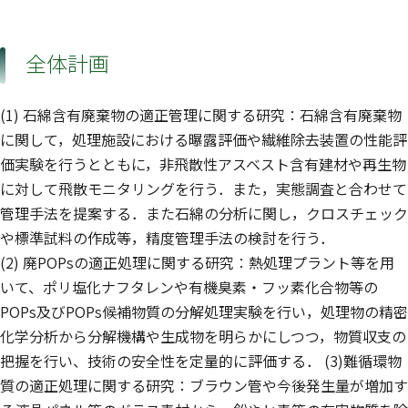
全体計画
(1) 石綿含有廃棄物の適正管理に関する研究：石綿含有廃棄物
に関して，処理施設における曝露評価や繊維除去装置の性能評
価実験を行うとともに，非飛散性アスベスト含有建材や再生物
に対して飛散モニタリングを行う．また，実態調査と合わせて
管理手法を提案する．また石綿の分析に関し，クロスチェック
や標準試料の作成等，精度管理手法の検討を行う．
(2) 廃POPsの適正処理に関する研究：熱処理プラント等を用
いて、ポリ塩化ナフタレンや有機臭素・フッ素化合物等の
POPs及びPOPs候補物質の分解処理実験を行い，処理物の精密
化学分析から分解機構や生成物を明らかにしつつ，物質収支の
把握を行い、技術の安全性を定量的に評価する． (3)難循環物
質の適正処理に関する研究：ブラウン管や今後発生量が増加す