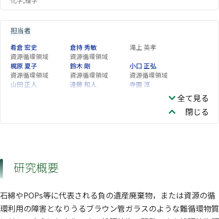
化学,理学
担当者
肴倉 宏史
倉持 秀敏
滝上 英孝
資源循環領域
資源循環領域
梶原 夏子
鈴木 剛
小口 正弘
資源循環領域
資源循環領域
資源循環領域
山田 正人
遠藤 和人
寺園 淳
資源循環領域
福島地域協働研究拠
企画部
全て見る
点
閉じる
研究概要
石綿やPOPs等に代表される負の遺産廃棄物，または資源の循
環利用の障害となりうるブラウン管ガラスのような難循環物質