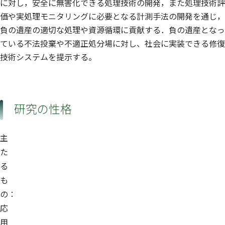
に対し，安全に無害化できる処理技術の開発，また処理技術評
価や実処理モニタリングに必要となる計測手法の開発を通じ，
負の遺産の適切な処理や資源循環に貢献する．負の遺産となっ
ている不法投棄や不適正処分場に対し、社会に実装できる修復
技術システムを提示する。
研究の性格
主
た
る
も
の：
応
用