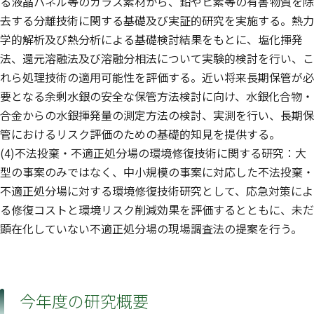
る液晶パネル等のガラス素材から、鉛やヒ素等の有害物質を除
去する分離技術に関する基礎及び実証的研究を実施する。熱力
学的解析及び熱分析による基礎検討結果をもとに、塩化揮発
法、還元溶融法及び溶融分相法について実験的検討を行い、こ
れら処理技術の適用可能性を評価する。近い将来長期保管が必
要となる余剰水銀の安全な保管方法検討に向け、水銀化合物・
合金からの水銀揮発量の測定方法の検討、実測を行い、長期保
管におけるリスク評価のための基礎的知見を提供する。
(4)不法投棄・不適正処分場の環境修復技術に関する研究：大
型の事案のみではなく、中小規模の事案に対応した不法投棄・
不適正処分場に対する環境修復技術研究として、応急対策によ
る修復コストと環境リスク削減効果を評価するとともに、未だ
顕在化していない不適正処分場の現場調査法の提案を行う。
今年度の研究概要