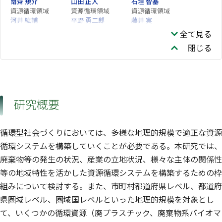
南齋 規介
山田 正人
石垣 智基
資源循環領域
資源循環領域
資源循環領域
河井 紘輔
平野 勇二郎
藤井 実
資源循環領域
社会システム領域
社会システム領域
全て見る
佐野 彰
小島 英子
大迫 政浩
閉じる
企画部
研究概要
循環型社会づくりにおいては、多様な地理的規模で適正な資源
循環システムを構築していくことが必要である。本研究では、
廃棄物等の発生の状況、産業の立地状況、様々な主体の関係性
等の地域特性を活かした資源循環システムを構築するための枠
組みについて検討する。また、市町村都道府県レベル、都道府
県圏域レベル、圏域国レベルといった地理的規模を対象とし
て、いくつかの循環資源（廃プラスチック、廃棄物系バイオマ