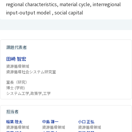
regional characteristics, material cycle, interregional
input-output model , social capital
課題代表者
田崎 智宏
資源循環領域
資源循環社会システム研究室
室長（研究）
博士 (学術)
システム工学,政策学,工学
担当者
稲葉 陸太
中島 謙一
小口 正弘
資源循環領域
資源循環領域
資源循環領域