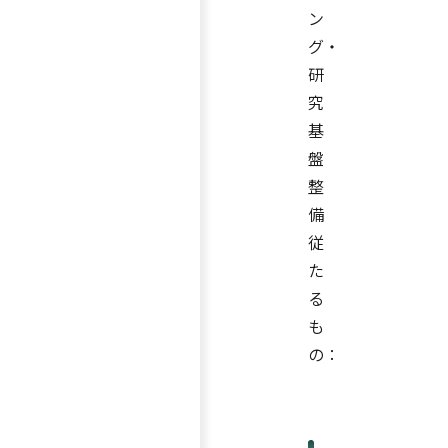
ン
グ・
研
究
基
盤
整
備
従
た
る
も
の：