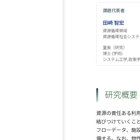
課題代表者
田崎 智宏
資源循環領域
資源循環社会システ
室長（研究）
博士 (学術)
システム工学,政策学
研究概要
資源の責任ある利
結びつけていくこ
フローデータ、施
備する。なお、物