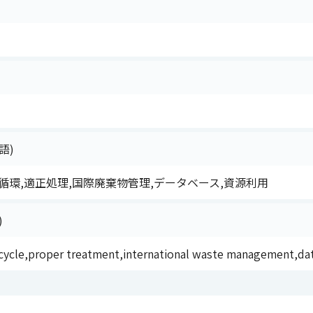
語)
循環,適正処理,国際廃棄物管理,データベース,資源利用
)
ecycle,proper treatment,international waste management,da