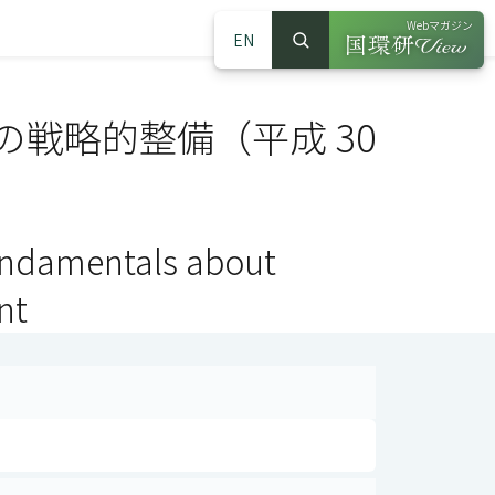
Webマガジン
EN
検索
（別ウインドウで
サイト内検索
戦略的整備（平成 30
fundamentals about
nt