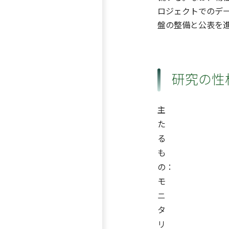
ロジェクトでのデ
盤の整備と公表を
研究の性
主
た
る
も
の：
モ
ニ
タ
リ