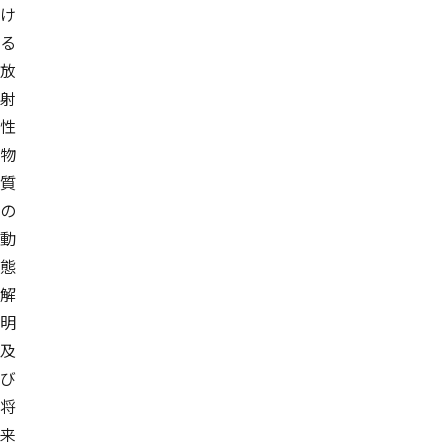
け
る
放
射
性
物
質
の
動
態
解
明
及
び
将
来