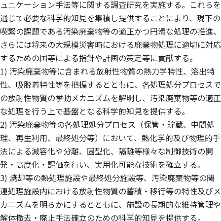
ュニケーション手法等に関する調査研究を実施する。これらを
通じて必要な科学的知見を集積し提供することにより、現下の
喫緊の課題である汚染廃棄物等の適正かつ円滑な処理の推進、
さらには将来の大規模災害時における廃棄物処理に適切に対応
するための国等による指針や計画の策定等に貢献する。
1) 汚染廃棄物等に含まれる放射性物質の熱力学特性、溶出特
性、吸脱着特性等を把握するとともに、各処理処分プロセスで
の放射性物質の挙動メカニズムを解明し、汚染廃棄物等の適正
な処理を行う上で基盤となる科学的知見を提供する。
2) 汚染廃棄物等の各処理処分プロセス（保管・貯蔵、中間処
理、再生利用、最終処分等）において、熱化学的及び物理的手
法による減容化や分離、固型化、隔離等様々な制御技術の開
発・高度化・評価を行い、実用化可能な技術を確立する。
3) 焼却等の熱処理施設や最終処分施設等、汚染廃棄物等の関
連処理施設内における放射性物質の蓄積・移行等の特性及びメ
カニズムを明らかにするとともに、施設の長期的な維持管理や
解体撤去・廃止手法確立のための科学的知見を提供する。