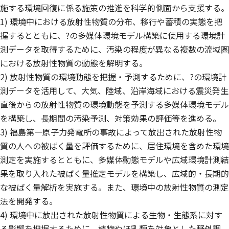
施する環境回復に係る施策の推進を科学的側面から支援する。
1) 環境中における放射性物質の分布、移行や蓄積の実態を把
握するとともに、?の多媒体環境モデル構築に使用する環境計
測データを取得するために、汚染の程度が異なる複数の流域圏
における放射性物質の動態を解明する。
2) 放射性物質の環境動態を把握・予測するために、?の環境計
測データを活用して、大気、陸域、沿岸海域における震災発生
直後からの放射性物質の環境動態を予測する多媒体環境モデル
を構築し、長期間の汚染予測、対策効果の評価等を進める。
3) 福島第一原子力発電所の事故によって放出された放射性物
質の人への被ばく量を評価するために、居住環境を含めた環境
測定を実施するとともに、多媒体動態モデルや広域環境計測結
果を取り入れた被ばく量推定モデルを構築し、広域的・長期的
な被ばく量解析を実施する。また、環境中の放射性物質の測定
法を開発する。
4) 環境中に放出された放射性物質による生物・生態系に対す
る影響を把握するために、植物やほ乳類を対象とした野外調