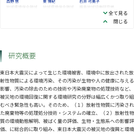
森野 悠
東 博紀
石井 弓美子
地域環境保全領域
地域環境保全領域
福島地域協働研究拠
全て見る
点
黒田 啓介
辻 英樹
堀口 敏宏
閉じる
福島地域協働研究拠
環境リスク・健康領
点
域
山野 博哉
小熊 宏之
大沼 学
生物多様性領域
生物多様性領域
青野 光子
野原 精一
吉田 勝彦
生物多様性領域
研究概要
深澤 圭太
吉岡 明良
高木 麻衣
生物多様性領域
福島地域協働研究拠
環境リスク・健康領
点
域
東日本大震災によって生じた環境被害、環境中に放出された放
倉持 秀敏
山田 一夫
肴倉 宏史
射性物質による環境汚染、その汚染が生物や人の健康に与える
資源循環領域
福島地域協働研究拠
資源循環領域
点
影響、汚染の除去のための技術や汚染廃棄物の処理技術など、
遠藤 和人
蛯江 美孝
石垣 智基
被災地の環境回復に関する環境研究の分野は幅広くかつ取り組
福島地域協働研究拠
資源循環領域
資源循環領域
点
むべき緊急性も高い。そのため、（１）放射性物質に汚染され
滝上 英孝
小口 正弘
山本 貴士
た廃棄物等の処理処分技術・システムの確立、（２）放射性物
資源循環領域
資源循環領域
質の環境動態解明、被ばく量の評価、生物・生態系への影響評
鈴木 剛
大塚 康治
高田 光康
資源循環領域
価、に総合的に取り組み、東日本大震災の被災地の復興と環境
仁科 一哉
柴田 康行