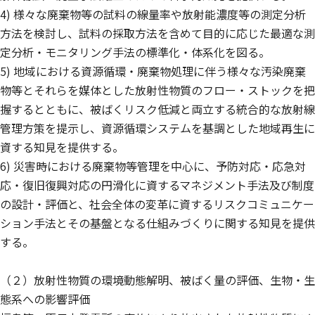
4) 様々な廃棄物等の試料の線量率や放射能濃度等の測定分析
方法を検討し、試料の採取方法を含めて目的に応じた最適な測
定分析・モニタリング手法の標準化・体系化を図る。
5) 地域における資源循環・廃棄物処理に伴う様々な汚染廃棄
物等とそれらを媒体とした放射性物質のフロー・ストックを把
握するとともに、被ばくリスク低減と両立する統合的な放射線
管理方策を提示し、資源循環システムを基調とした地域再生に
資する知見を提供する。
6) 災害時における廃棄物等管理を中心に、予防対応・応急対
応・復旧復興対応の円滑化に資するマネジメント手法及び制度
の設計・評価と、社会全体の変革に資するリスクコミュニケー
ション手法とその基盤となる仕組みづくりに関する知見を提供
する。
（２）放射性物質の環境動態解明、被ばく量の評価、生物・生
態系への影響評価