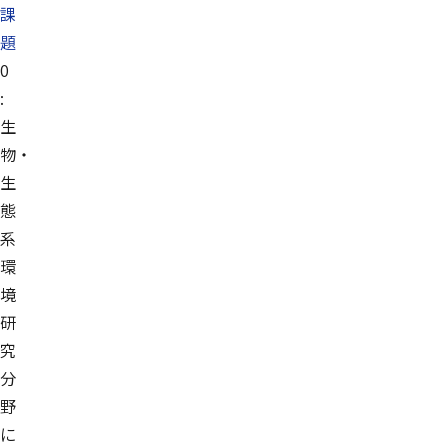
課
題
0
:
生
物・
生
態
系
環
境
研
究
分
野
に