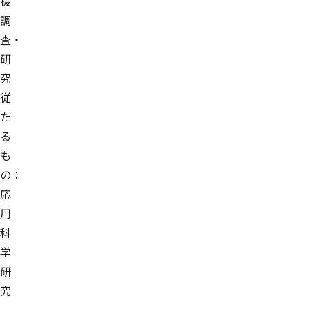
援
調
査・
研
究
従
た
る
も
の：
応
用
科
学
研
究