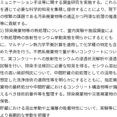
ミュニケーション手法等に関する調査研究を実施する。これら
を通じて必要な科学的知見を集積し提供することにより、現下
の喫緊の課題である汚染廃棄物等の適正かつ円滑な処理の推進
等に貢献する。
1) 除染廃棄物等の熱処理について、室内実験や施設調査によ
り熱処理時の放射性セシウム挙動実態を明らかにするととも
に、マルチゾーン熱力学平衡計算を適用して化学種の特定も含
めた予測を行う。不燃系廃棄物で量が多いコンクリートについ
て、実コンクリートへの放射性セシウムの浸透状況解析や浸透
試験を行い、除染手法検討に必要な知見を得る。セシウム溶出
性の高い焼却飛灰について、中間貯蔵の前処理としての活用も
想定した洗浄技術の適用性等を明らかにするとともに、指定廃
棄物の最終処分や中間貯蔵におけるコンクリート構造物等が備
えるべき技術的要件等を整理する。除染廃棄物や災害廃棄物の
保管、
貯蔵における溶出挙動や土壌層の吸着特性について、実験等に
より長期的な挙動を把握す