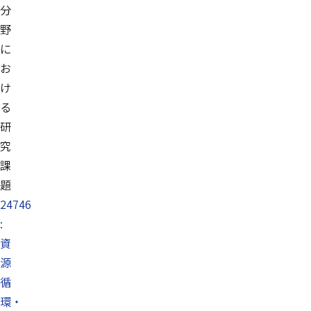
分
野
に
お
け
る
研
究
課
題
24746
:
資
源
循
環・