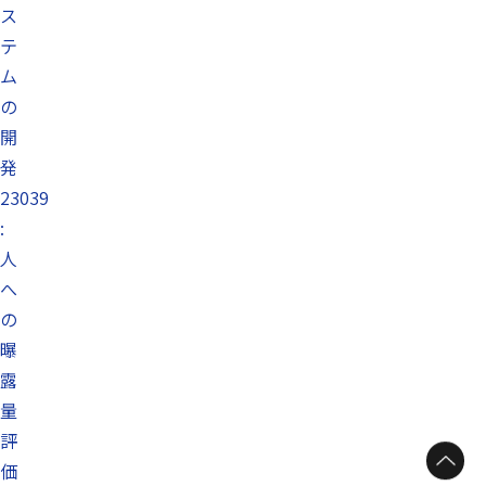
ス
テ
ム
の
開
発
23039
:
人
へ
の
曝
露
量
評
価