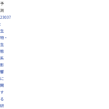
予
測
23037
:
生
物・
生
態
系
影
響
に
関
す
る
研