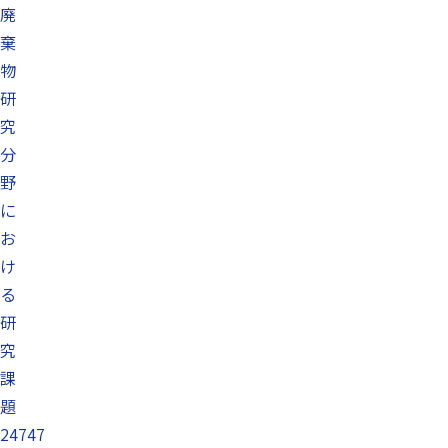
廃
棄
物
研
究
分
野
に
お
け
る
研
究
課
題
24747