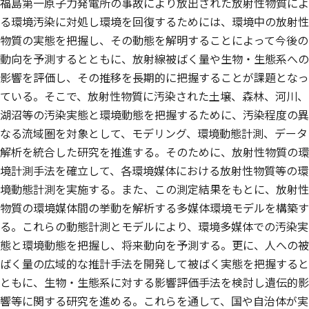
福島第一原子力発電所の事故により放出された放射性物質によ
る環境汚染に対処し環境を回復するためには、環境中の放射性
物質の実態を把握し、その動態を解明することによって今後の
動向を予測するとともに、放射線被ばく量や生物・生態系への
影響を評価し、その推移を長期的に把握することが課題となっ
ている。そこで、放射性物質に汚染された土壌、森林、河川、
湖沼等の汚染実態と環境動態を把握するために、汚染程度の異
なる流域圏を対象として、モデリング、環境動態計測、データ
解析を統合した研究を推進する。そのために、放射性物質の環
境計測手法を確立して、各環境媒体における放射性物質等の環
境動態計測を実施する。また、この測定結果をもとに、放射性
物質の環境媒体間の挙動を解析する多媒体環境モデルを構築す
る。これらの動態計測とモデルにより、環境多媒体での汚染実
態と環境動態を把握し、将来動向を予測する。更に、人への被
ばく量の広域的な推計手法を開発して被ばく実態を把握すると
ともに、生物・生態系に対する影響評価手法を検討し遺伝的影
響等に関する研究を進める。これらを通して、国や自治体が実