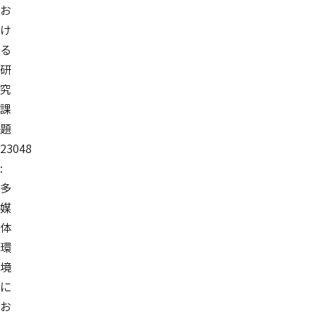
お
け
る
研
究
課
題
23048
:
多
媒
体
環
境
に
お