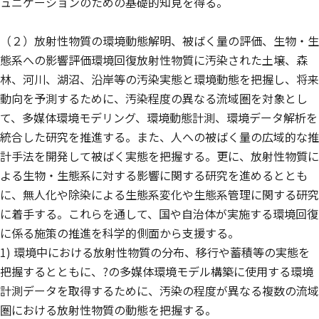
ュニケーションのための基礎的知見を得る。
（２）放射性物質の環境動態解明、被ばく量の評価、生物・生
態系への影響評価環境回復放射性物質に汚染された土壌、森
林、河川、湖沼、沿岸等の汚染実態と環境動態を把握し、将来
動向を予測するために、汚染程度の異なる流域圏を対象とし
て、多媒体環境モデリング、環境動態計測、環境データ解析を
統合した研究を推進する。また、人への被ばく量の広域的な推
計手法を開発して被ばく実態を把握する。更に、放射性物質に
よる生物・生態系に対する影響に関する研究を進めるととも
に、無人化や除染による生態系変化や生態系管理に関する研究
に着手する。これらを通して、国や自治体が実施する環境回復
に係る施策の推進を科学的側面から支援する。
1) 環境中における放射性物質の分布、移行や蓄積等の実態を
把握するとともに、?の多媒体環境モデル構築に使用する環境
計測データを取得するために、汚染の程度が異なる複数の流域
圏における放射性物質の動態を把握する。