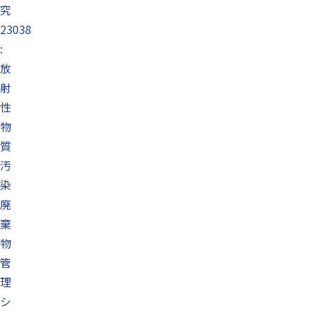
究
23038
:
放
射
性
物
質
汚
染
廃
棄
物
管
理
シ