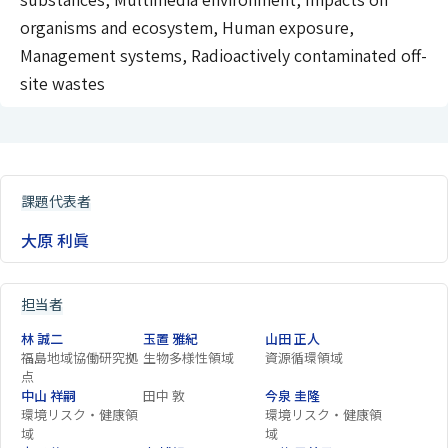
organisms and ecosystem, Human exposure,
Management systems, Radioactively contaminated off-
site wastes
課題代表者
大原 利眞
担当者
林 誠二
玉置 雅紀
山田 正人
福島地域協働研究拠
生物多様性領域
資源循環領域
点
中山 祥嗣
田中 敦
今泉 圭隆
環境リスク・健康領
環境リスク・健康領
域
域