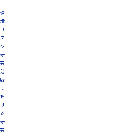
:
環
境
リ
ス
ク
研
究
分
野
に
お
け
る
研
究