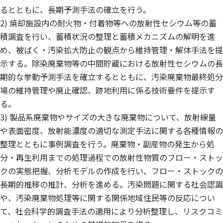
るとともに、長期予測手法の確立を行う。
2) 焼却施設内の耐火物・付着物等への放射性セシウム等の蓄
積調査を行い、蓄積状況の整理と蓄積メカニズムの解明を進
め、被ばく・汚染拡大防止の観点から維持管理・解体手法を提
示する。除染廃棄物等の中間貯蔵における放射性セシウムの長
期的な挙動予測手法を確立するとともに、汚染廃棄物最終処分
場の維持管理や廃止確認、跡地利用に係る技術要件を提示す
る。
3) 製品系廃棄物やサイズの大きな廃棄物について、放射線量
や表面密度、放射能濃度の適切な測定手法に関する各種情報の
整理とともに事例調査を行う。廃棄物・副産物の発生から処
分・再生利用までの処理過程での放射性物質のフロー・ストッ
クの実態把握、分析モデルの作成を行い、フロー・ストックの
長期的推移の推計、分析を進める。汚染問題に関する社会認識
や、汚染廃棄物処理等に関する関係地域住民等の反応につい
て、社会科学的調査手法の適用により分析整理し、リスクコミ