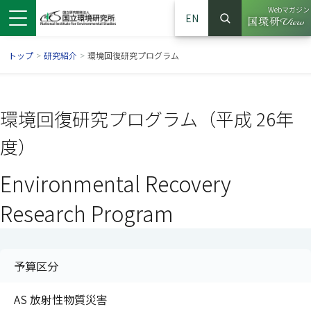
Webマガジン
EN
検索
（別ウイン
サイト内検索
トップ
>
研究紹介
>
環境回復研究プログラム
環境回復研究プログラム（平成 26年
度）
Environmental Recovery
Research Program
ンドウで開きます）
ウインドウで開きます）
別ウインドウで開きます）
予算区分
AS 放射性物質災害