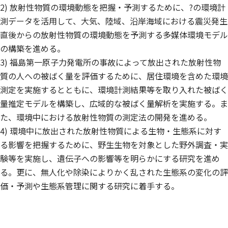
2) 放射性物質の環境動態を把握・予測するために、?の環境計
測データを活用して、大気、陸域、沿岸海域における震災発生
直後からの放射性物質の環境動態を予測する多媒体環境モデル
の構築を進める。
3) 福島第一原子力発電所の事故によって放出された放射性物
質の人への被ばく量を評価するために、居住環境を含めた環境
測定を実施するとともに、環境計測結果等を取り入れた被ばく
量推定モデルを構築し、広域的な被ばく量解析を実施する。ま
た、環境中における放射性物質の測定法の開発を進める。
4) 環境中に放出された放射性物質による生物・生態系に対す
る影響を把握するために、野生生物を対象とした野外調査・実
験等を実施し、遺伝子への影響等を明らかにする研究を進め
る。更に、無人化や除染によりかく乱された生態系の変化の評
価・予測や生態系管理に関する研究に着手する。