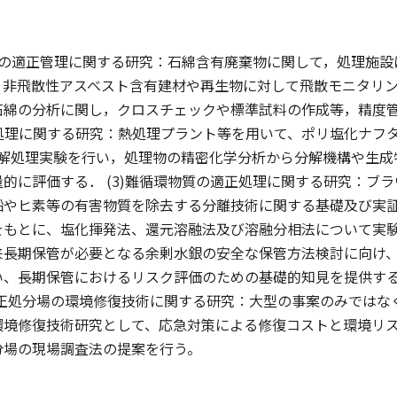
棄物の適正管理に関する研究：石綿含有廃棄物に関して，処理施
，非飛散性アスベスト含有建材や再生物に対して飛散モニタリ
石綿の分析に関し，クロスチェックや標準試料の作成等，精度
の適正処理に関する研究：熱処理プラント等を用いて、ポリ塩化ナフ
の分解処理実験を行い，処理物の精密化学分析から分解機構や生
的に評価する． (3)難循環物質の適正処理に関する研究：ブ
鉛やヒ素等の有害物質を除去する分離技術に関する基礎及び実
をもとに、塩化揮発法、還元溶融法及び溶融分相法について実
来長期保管が必要となる余剰水銀の安全な保管方法検討に向け
い、長期保管におけるリスク評価のための基礎的知見を提供す
適正処分場の環境修復技術に関する研究：大型の事案のみでは
環境修復技術研究として、応急対策による修復コストと環境リ
分場の現場調査法の提案を行う。