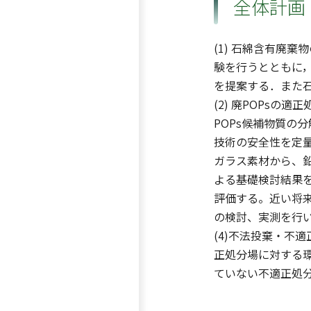
全体計画
(1) 石綿含有廃
験を行うとともに
を提案する．また
(2) 廃POPs
POPs候補物質
技術の安全性を定量
ガラス素材から、
よる基礎検討結果
評価する。近い将
の検討、実測を行
(4)不法投棄・不
正処分場に対する
ていない不適正処