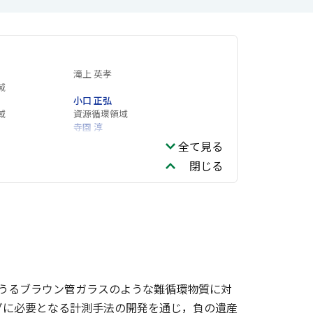
滝上 英孝
域
小口 正弘
域
資源循環領域
寺園 淳
働研究拠点
企画部
全て見る
閉じる
りうるブラウン管ガラスのような難循環物質に対
グに必要となる計測手法の開発を通じ，負の遺産