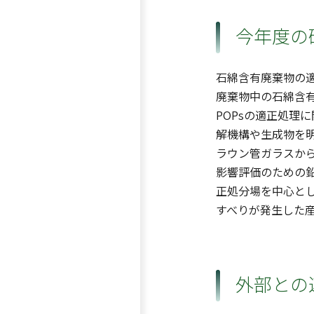
今年度の
石綿含有廃棄物の
廃棄物中の石綿含
POPsの適正処理
解機構や生成物を
ラウン管ガラスか
影響評価のための
正処分場を中心と
すべりが発生した
外部との