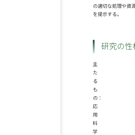
の適切な処理や資
を提示する。
研究の性
主
た
る
も
の：
応
用
科
学