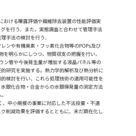
設における曝露評価や繊維除去装置の性能評価実
ングを行う．また，実態調査と合わせて管理手法
管理手法の検討を行う．
タレンや有機臭素・フッ素化合物等のPOPs及び
成物を明らかにしつつ，物質収支の把握を行い、
ラウン管や今後発生量が増加する液晶パネル等の
証的研究を実施する。熱力学的解析及び熱分析に
験的検討を行い、これら処理技術の適用可能性を
、水銀化合物・合金からの水銀揮発量の測定方法
る。
なく、中小規模の事案に対応した不法投棄・不適
スク削減効果を評価するとともに、未だ顕在化し