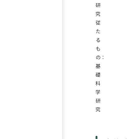
研
究
従
た
る
も
の：
基
礎
科
学
研
究