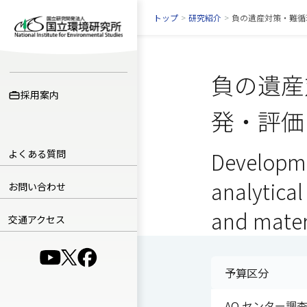
トップ
>
研究紹介
>
負の遺産対策・難循
負の遺産
採用案内
発・評価
よくある質問
Developme
analytica
お問い合わせ
and materi
交通アクセス
（別ウインドウで開きます）
（別ウインドウで開きます）
（別ウインドウで開きます）
予算区分
AQ センター調