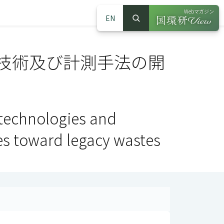
Webマガジン
EN
検索
（別ウインドウで
サイト内検索
技術及び計測手法の開
technologies and
es toward legacy wastes