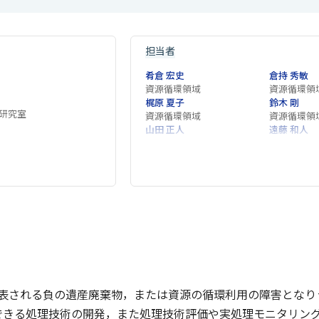
担当者
肴倉 宏史
倉持 秀敏
資源循環領域
資源循環領
梶原 夏子
鈴木 剛
研究室
資源循環領域
資源循環領
山田 正人
遠藤 和人
資源循環領域
福島地域協
に代表される負の遺産廃棄物，または資源の循環利用の障害とな
できる処理技術の開発，また処理技術評価や実処理モニタリン