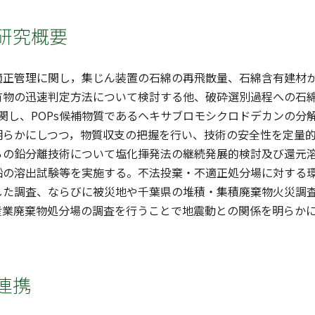
研究概要
適正管理に関し，集じん装置の石綿の再飛散量、石綿含有建材
有物の迅速判定方法について検討する他、破砕選別過程への石
に関し、POPs候補物質であるヘキサブロモシクロドデカンの
明らかにしつつ，物質収支の把握を行い、技術の安全性を定量
らの鉛分離技術について塩化揮発法の継続発展的検討及び還元
鉛の溶出試験等を実施する。不法投棄・不適正処分場に対する
した調査、ならびに被災地や千葉県の堆積・集積廃棄物火災調
産業廃棄物処分場の調査を行うことで地震動との関係を明らか
連携