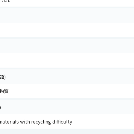
語)
物質
)
aterials with recycling difficulty