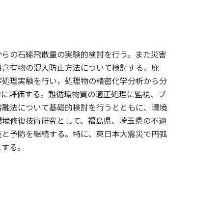
からの石綿飛散量の実験的検討を行う。また災害
綿含有物の混入防止方法について検討する。廃
分解処理実験を行い，処理物の精密化学分析から分
的に評価する。難循環物質の適正処理に監視、ブ
溶融法について基礎的検討を行うとともに、環境
環境修復技術研究として、福島県、埼玉県の不適
査と予防を継続する。特に、東日本大震災で円弧
にする。