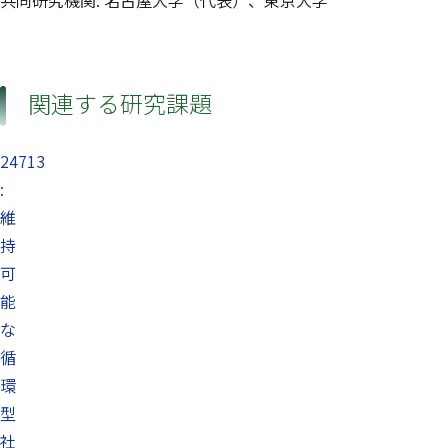
共同研究機関: 名古屋大学（代表）、東京大学
関連する研究課題
24713
:
維
持
可
能
な
循
環
型
社