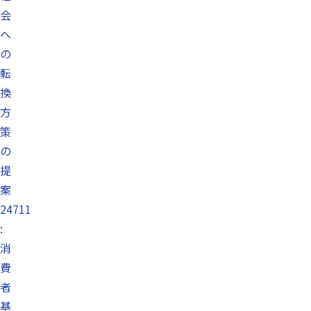
会
へ
の
転
換
方
策
の
提
案
24711
:
消
費
者
基