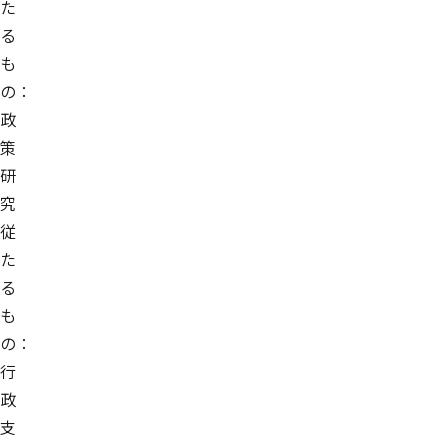
た
る
も
の：
政
策
研
究
従
た
る
も
の：
行
政
支