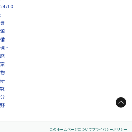
24700
:
資
源
循
環・
廃
棄
物
研
究
分
ページトップへ
野
このホームページについて
プライバシーポリシー