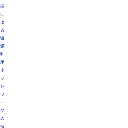
準
に
よ
る
資
源
利
用
ネ
ッ
ト
ワ
ー
ク
の
持