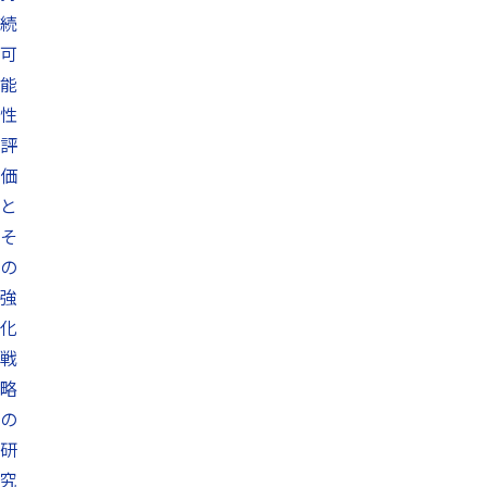
続
可
能
性
評
価
と
そ
の
強
化
戦
略
の
研
究