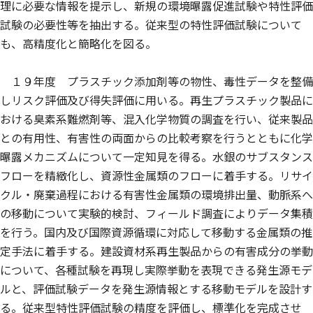
理に必要な情報を提示し、新規の環境曝露促進試験や特性評価
試験の必要性等を抽出する。従来型の特性評価試験について
も、高精度化と簡略化を図る。
１９年度 プラスチック添加剤等の物性、毒性データを整備
しリスク評価及び得失評価に用いる。再生プラスチック製品に
おける臭素系難燃剤等、混入化学物質の調査を行い、従来製品
との有用性、有害性の両面からの比較考察を行うとともに化学
曝露メカニズムについて一定知見を得る。水銀のサブスタンス
フローを精緻化し、資源性金属類のフローに着手する。リサイ
クル・廃棄過程における有害性金属類の環境排出量、動脈系へ
の移動について実験的検討、フィールド調査によりデータ集積
を行う。国内及び国際資源循環に対応して移動する金属類の推
定手法に着手する。建設資材系再生製品からの有害成分の挙動
について、各種試験を再現し実際挙動を表現できる発生源モデ
ルと、評価試験データを発生源情報とする移動モデルを設計す
る。従来型特性評価試験の精度を評価し、標準化を完成させ