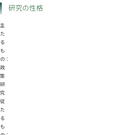
研究の性格
主
た
る
も
の：
政
策
研
究
従
た
る
も
の：