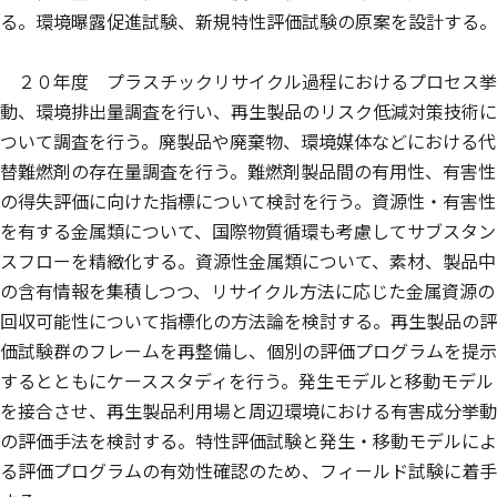
る。環境曝露促進試験、新規特性評価試験の原案を設計する。
２０年度 プラスチックリサイクル過程におけるプロセス挙
動、環境排出量調査を行い、再生製品のリスク低減対策技術に
ついて調査を行う。廃製品や廃棄物、環境媒体などにおける代
替難燃剤の存在量調査を行う。難燃剤製品間の有用性、有害性
の得失評価に向けた指標について検討を行う。資源性・有害性
を有する金属類について、国際物質循環も考慮してサブスタン
スフローを精緻化する。資源性金属類について、素材、製品中
の含有情報を集積しつつ、リサイクル方法に応じた金属資源の
回収可能性について指標化の方法論を検討する。再生製品の評
価試験群のフレームを再整備し、個別の評価プログラムを提示
するとともにケーススタディを行う。発生モデルと移動モデル
を接合させ、再生製品利用場と周辺環境における有害成分挙動
の評価手法を検討する。特性評価試験と発生・移動モデルによ
る評価プログラムの有効性確認のため、フィールド試験に着手