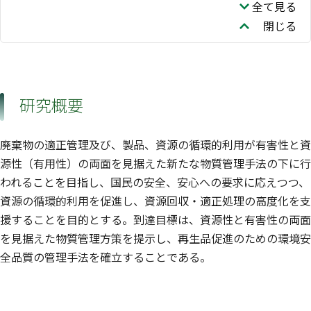
資源循環領域
全て見る
小瀬 知洋
中島 謙一
梶原 夏子
閉じる
資源循環領域
資源循環領域
研究概要
廃棄物の適正管理及び、製品、資源の循環的利用が有害性と資
源性（有用性）の両面を見据えた新たな物質管理手法の下に行
われることを目指し、国民の安全、安心への要求に応えつつ、
資源の循環的利用を促進し、資源回収・適正処理の高度化を支
援することを目的とする。到達目標は、資源性と有害性の両面
を見据えた物質管理方策を提示し、再生品促進のための環境安
全品質の管理手法を確立することである。