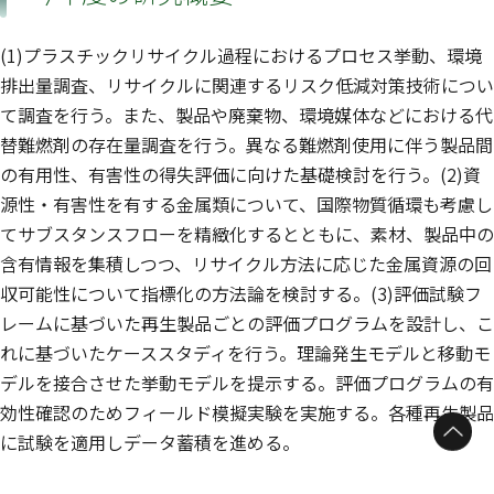
(1)プラスチックリサイクル過程におけるプロセス挙動、環境
排出量調査、リサイクルに関連するリスク低減対策技術につい
て調査を行う。また、製品や廃棄物、環境媒体などにおける代
替難燃剤の存在量調査を行う。異なる難燃剤使用に伴う製品間
の有用性、有害性の得失評価に向けた基礎検討を行う。(2)資
源性・有害性を有する金属類について、国際物質循環も考慮し
てサブスタンスフローを精緻化するとともに、素材、製品中の
含有情報を集積しつつ、リサイクル方法に応じた金属資源の回
収可能性について指標化の方法論を検討する。(3)評価試験フ
レームに基づいた再生製品ごとの評価プログラムを設計し、こ
れに基づいたケーススタディを行う。理論発生モデルと移動モ
デルを接合させた挙動モデルを提示する。評価プログラムの有
効性確認のためフィールド模擬実験を実施する。各種再生製品
ページトップへ
に試験を適用しデータ蓄積を進める。