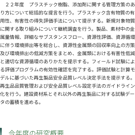
２２年度 プラスチック樹脂、添加剤に関する管理方策のあ
り方について総括的な提言を行う。プラスチック含有物質の有
用性、有害性の得失評価手法について提示する。新規対象物質
に関する取り組みについて継続調査を行う。製品、素材中の金
属量情報、詳細なサブスタンスフロー、資源性評価、資源循環
に伴う環境排出等を総合し、資源性金属類の回収率向上の方策
及び環境排出の低減方策をまとめ、金属類における有害性低減
と適切な資源循環のありかたを提示する。フィールド試験によ
る評価プログラムの有効性確認を完了する。評価試験と計算モ
デルに基づいた再生製品安全品質レベル決定手法を提示する。
再生品品質管理および安全品質レベル設定手法のガイドライン
化を行う。建設資材系とそれ以外の再生製品に対する試験デー
タの蓄積を進める。
今年度の研究概要