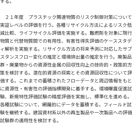
する。
２１年度 プラスチック関連物質のリスク制御対策について
実証レベルの評価を行う。各種リサイクル方法によるリスク低
減比較、ライフサイクル評価を実施する。難燃剤を対象に現行
物質と代替物質間での有用性、有害性得失評価のケーススタデ
ィ解析を実施する。リサイクル方法の将来予測に対応したサブ
スタンスフロー変化の推定と環境排出量の推定を行う。廃製品
群・廃棄物からの資源性金属の回収性向上の技術的・政策的方
策を検討する。潜在的資源の探索とその資源回収性について評
価する。これまでの蓄積されたフローデータと周辺情報をもと
に資源性・有害性の評価指標開発に着手する。環境曝露促進試
験、新規特性評価試験の精度評価を実施し、標準化を進める。
各種試験について、網羅的にデータを蓄積する。フィールド試
験を継続する。建設資材系以外の再生製品や一次製品への評価
試験群の適用性を検討する。