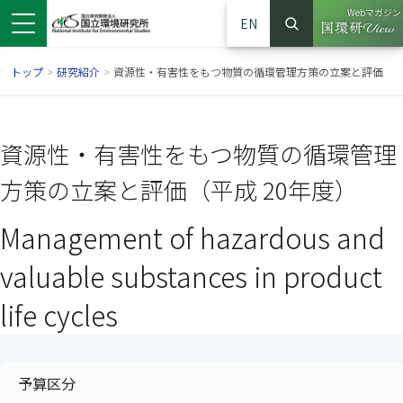
Webマガジン
EN
検索
（別ウイン
サイト内検索
トップ
>
研究紹介
>
資源性・有害性をもつ物質の循環管理方策の立案と評価
資源性・有害性をもつ物質の循環管理
方策の立案と評価（平成 20年度）
Management of hazardous and
valuable substances in product
life cycles
ンドウで開きます）
ウインドウで開きます）
別ウインドウで開きます）
予算区分