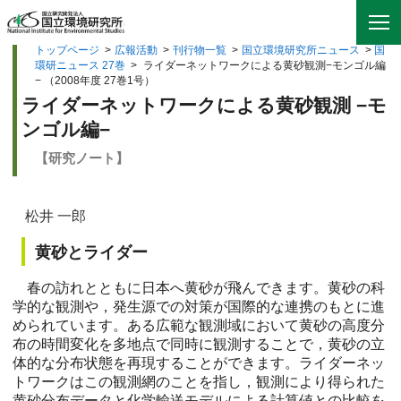
トップページ
>
広報活動
>
刊行物一覧
>
国立環境研究所ニュース
>
国
環研ニュース 27巻
>
ライダーネットワークによる黄砂観測−モンゴル編
− （2008年度 27巻1号）
ライダーネットワークによる黄砂観測 −モ
ンゴル編−
【研究ノート】
松井 一郎
黄砂とライダー
春の訪れとともに日本へ黄砂が飛んできます。黄砂の科
学的な観測や，発生源での対策が国際的な連携のもとに進
められています。ある広範な観測域において黄砂の高度分
布の時間変化を多地点で同時に観測することで，黄砂の立
体的な分布状態を再現することができます。ライダーネッ
トワークはこの観測網のことを指し，観測により得られた
黄砂分布データと化学輸送モデルによる計算値との比較を