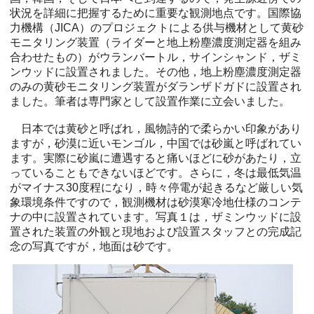
状況を詳細に把握するために重要な観測地点です。国際協
力機構（JICA）のプロジェクトによる供与機材として黄砂
モニタリング装置（ライダーと地上粉塵濃度測定器を組み
合わせたもの）がウランバートル，サインシャンド，ザミ
ンウッドに設置されました。その他，地上粉塵濃度測定器
のみの黄砂モニタリング装置がダランザドガドに設置され
ました。筆者は専門家として設置作業に立会いました。
日本では黄砂と呼ばれ，風物詩的で柔らかい印象があり
ますが，砂漠に近いモンゴル，中国では砂嵐と呼ばれてい
ます。実際に砂嵐に遭遇すると痛いほどに砂があたり，立
っていることもできないほどです。さらに，冬は最低気温
がマイナス30度程になり，時々停電が起きるなど厳しい気
象環境条件ですので，観測機材は砂漠寒冷地仕様のコンテ
ナの中に設置されています。写真１は，ザミンウッドに設
置された装置の外観と現地および設置スタッフとの完成記
念の写真ですが，地面は砂です。