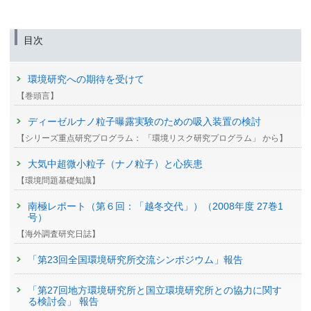
目次
環境研究への期待を受けて
【巻頭言】
ディーゼルナノ粒子曝露実験のための吸入装置の検討
【シリーズ重点研究プログラム： 「環境リスク研究プログラム」 から】
大気中超微小粒子（ナノ粒子）と心疾患
【環境問題基礎知識】
南極レポート（第６回：「越冬交代」）（2008年度 27巻1
号）
【海外調査研究日誌】
「第23回全国環境研究所交流シンポジウム」報告
「第27回地方環境研究所と国立環境研究所との協力に関す
る検討会」 報告