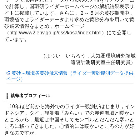
で計算し，国環研ライダーホームページの解析結果表示サ
イトに掲載しています。さらに，２～５月の黄砂期間中，
環境省ではライダーデータより求めた黄砂分布を用いて黄
砂飛来情報をまとめ，ホームページ
（http://www2.env.go.jp/dss/kosa/index.html）にて公開し
ています。
（まつい いちろう，大気圏環境研究領域
遠隔計測研究室主任研究員）
黄砂～環境省黄砂飛来情報（ライダー黄砂観測データ提供
ページ）
執筆者プロフィール
10年ほど前から海外でのライダー観測がはじまり，イン
ドネシア，タイ，観測船「みらい」での赤道海域と暖かい
ところから，最近は中国そしてモンゴルとだんだん寒いと
ころに移ってきました。心情的には暖かいところの方が好
きなのですが。