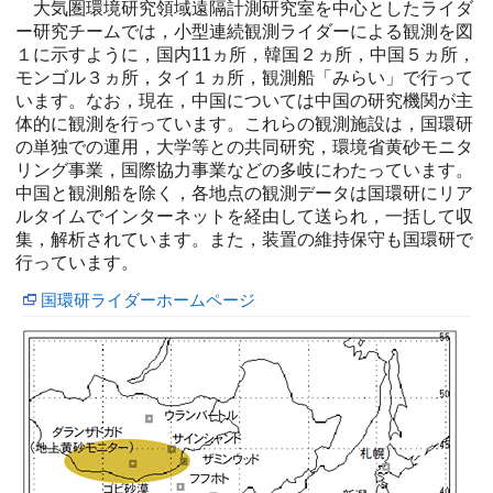
大気圏環境研究領域遠隔計測研究室を中心としたライダ
ー研究チームでは，小型連続観測ライダーによる観測を図
１に示すように，国内11ヵ所，韓国２ヵ所，中国５ヵ所，
モンゴル３ヵ所，タイ１ヵ所，観測船「みらい」で行って
います。なお，現在，中国については中国の研究機関が主
体的に観測を行っています。これらの観測施設は，国環研
の単独での運用，大学等との共同研究，環境省黄砂モニタ
リング事業，国際協力事業などの多岐にわたっています。
中国と観測船を除く，各地点の観測データは国環研にリア
ルタイムでインターネットを経由して送られ，一括して収
集，解析されています。また，装置の維持保守も国環研で
行っています。
国環研ライダーホームページ