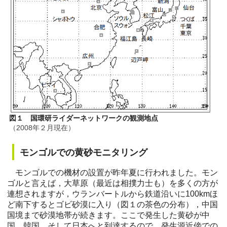
図１ 国環研ライダーネットワークの観測地点
（2008年２月現在）
モンゴルでの黄砂モニタリング
モンゴルでの機材の設置が昨年夏に行われました。モン
ゴルと言えば，大草原（最近は相撲力士も）を多くの方が
連想されますが，ウランバートルから鉄道沿いに100kmほ
ど南下するとゴビ砂漠に入り（図１の茶色の分布），中国
国境まで砂漠地帯が続きます。ここで発生した黄砂が中
国，韓国，そして日本へと到達するので，発生源近傍での