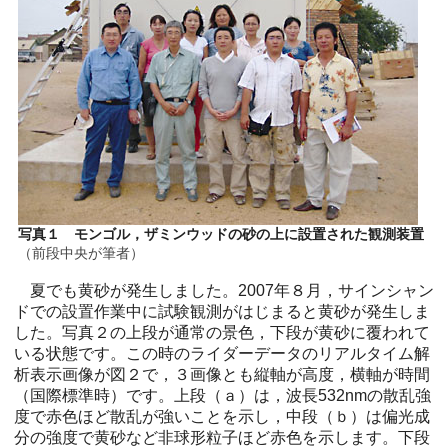
写真１ モンゴル，ザミンウッドの砂の上に設置された観測装置
（前段中央が筆者）
夏でも黄砂が発生しました。2007年８月，サインシャン
ドでの設置作業中に試験観測がはじまると黄砂が発生しま
した。写真２の上段が通常の景色，下段が黄砂に覆われて
いる状態です。この時のライダーデータのリアルタイム解
析表示画像が図２で，３画像とも縦軸が高度，横軸が時間
（国際標準時）です。上段（ａ）は，波長532nmの散乱強
度で赤色ほど散乱が強いことを示し，中段（ｂ）は偏光成
分の強度で黄砂など非球形粒子ほど赤色を示します。下段