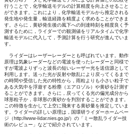
行うことで，化学輸送モデルの計算精度を向上させること
ができます。これにより，化学輸送モデルから推定される
発生地や発生量，輸送経路を精度よく求めることができま
す。さらに，黄砂発生後の風下への到達時刻を精度良く予
測するために，ライダーでの観測値をリアルタイムで化学
輸送モデルに代入して，予測計算を行う研究が進んでいま
す。
ライダーはレーザーレーダーとも呼ばれています。動作
原理は気象レーダーなどの電波を使ったレーダーと同様で
すが電波よりずっと波長の短いレーザー光を送信源として
利用します。送った光が反射や散乱により戻ってくるまで
の時間や受信した光の特性から，雨粒よりも小さい粒子で
ある大気中を浮遊する粉塵（エアロゾル）や黄砂を計測す
ることができます。さらに，戻ってくる光の偏光成分から
球形粒子か，非球形の黄砂かを判別することができます。
この特徴を生かして上空に飛来する黄砂量を推定していま
す。ライダーの詳しい原理は，国環研ライダーホームペー
ジ（http://www-lidar.nies.go.jp/）の「ミー散乱ライダー技
術のレビュー」などで紹介されています。