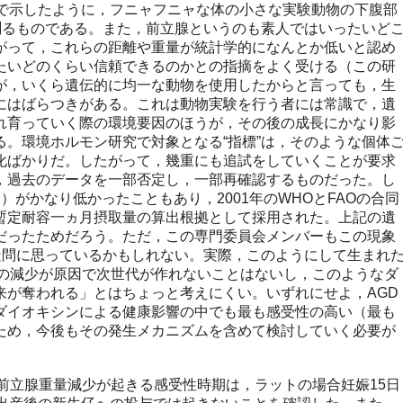
で示したように，フニャフニャな体の小さな実験動物の下腹部
と測るものである。また，前立腺というのも素人ではいったいど
がって，これらの距離や重量が統計学的になんとか低いと認め
たいどのくらい信頼できるのかとの指摘をよく受ける（この研
が，いくら遺伝的に均一な動物を使用したからと言っても，生
にはばらつきがある。これは動物実験を行う者には常識で，遺
れ育っていく際の環境要因のほうが，その後の成長にかなり影
る。環境ホルモン研究で対象となる“指標”は，そのような個体
化ばかりだ。したがって，幾重にも追試をしていくことが要求
，過去のデータを一部否定し，一部再確認するものだった。し
kg）がかなり低かったこともあり，2001年のWHOとFAOの合同
暫定耐容一ヵ月摂取量の算出根拠として採用された。上記の遺
だったためだろう。ただ，この専門委員会メンバーもこの現象
か疑問に思っているかもしれない。実際，このようにして生まれ
量の減少が原因で次世代が作れないことはないし，このようなダ
来が奪われる」とはちょっと考えにくい。いずれにせよ，AGD
ダイオキシンによる健康影響の中でも最も感受性の高い（最も
ため，今後もその発生メカニズムを含めて検討していく必要が
前立腺重量減少が起きる感受性時期は，ラットの場合妊娠15日