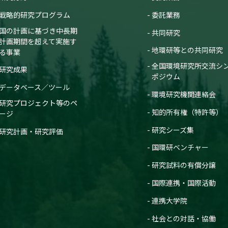
戦略的研究プログラム
委託業務
国の計画に基づき中長期
共同研究
計画期間を超えて実施す
地環研等との共同研究
る事業
全国環境研究所交流シ
研究成果
ポジウム
データベース／ツール
環境研究機関連絡会
研究プロジェクト等のペ
知的所有権（特許等）
ージ
研究シーズ集
研究計画・研究評価
国環研ベンチャー
研究試料の有償分譲
国際連携・国際活動
連携大学院
社会との対話・協働