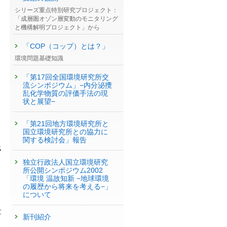
シリーズ重点特別研究プロジェクト：
「成層圏オゾン層変動のモニタリング
と機構解明プロジェクト」から
「COP（コップ）とは？」
環境問題基礎知識
「第17回全国環境研究所交
流シンポジウム」−内分泌攪
乱化学物質の評価手法の現
状と展望−
「第21回地方環境研究所と
国立環境研究所との協力に
関する検討会」報告
低
独立行政法人国立環境研究
所公開シンポジウム2002
「環境 温故知新 −地球環境
の履歴から将来を考える−」
について
量
新刊紹介