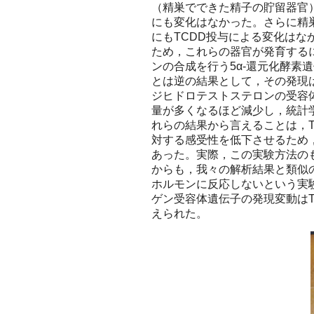
（精巣でできた精子の貯留器官
にも変化はなかった。さらに精
にもTCDD投与による変化はな
ため，これらの器官が発育するに
ンの合成を行う5α-還元化酵素
とは逆の結果として，その発現は
ジヒドロテストステロンの受容
量が多くなるほど減少し，統計学的
れらの結果から言えることは，
対する感受性を低下させるため
あった。実際，この実験方法のも
からも，我々の解析結果と類似
ホルモンに反応しないという実験
ゲン受容体遺伝子の発現変動は
えられた。