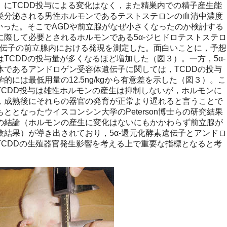
）にTCDD投与による変化はなく，また精巣内での精子産生能
巣分泌される男性ホルモンであるテストステロンの血清中濃度
かった。そこでAGDや前立腺がなぜ小さくなったのか検討する
際して必要とされるホルモンである5α-ジヒドロテストステロ
遺伝子の前立腺内における発現を測定した。面白いことに，予想
TCDDの投与量が多くなるほど増加した（図３）。一方，5α-
体であるアンドロゲン受容体遺伝子に関しては，TCDDの投与
には最低用量の12.5ng/kgから有意差を示した（図３）。こ
TCDD投与は雄性ホルモンの産生は抑制しないが，ホルモンに
，成熟後にそれらの器官の発育が正常より遅れると言うことで
ととなったウイスコンシン大学のPeterson博士らの研究結果
の結論（ホルモンの産生に変化はないにもかかわらず前立腺が
結果）が導き出されており，5α-還元化酵素遺伝子とアンドロ
TCDDの生殖器官発生影響を考える上で重要な指標となると考