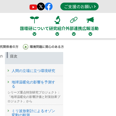
ご支援のお願い
国環研について
研究紹介
外部連携
広報活動
目次
の
人間の立場に立つ環境研究
地球温暖化の影響を予測す
る
シリーズ重点特別研究プロジェクト：
「地球温暖化の影響評価と対策効果プ
ロジェクト」から
ミリ波放射計によるオゾン
変動の観測