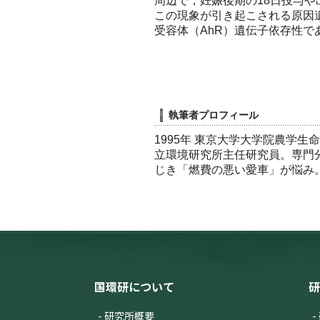
周辺で，妊娠後期の18日投与
この現象が引き起こされる原因
受容体（AhR）遺伝子依存性
執筆者プロフィール
1995年 東京大学大学院農学
立環境研究所主任研究員。専門
じき「燃費の悪い愛車」が悩み
国環研について
研
研究所概要