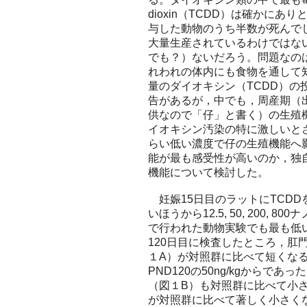
dioxin（TCDD）は確かにあ
与した動物のうち半数が死んで
大量生産されているわけではな
でも？）ないだろう。問題なの
れわれの体内にも食物を通して
量のダイオキシン（TCDD）
告があるが，中でも，周産期（
供なので「仔」と書く）の生殖
イオキシン汚染の特に激しいと
らい低い濃度で仔の生殖機能へ
能が最も感受性が高いのか，独
機能について検討した。
妊娠15日目のラットにTCDD
いほうから12.5, 50, 200, 800
で行われた動物実験でも最も低
120日目に検査したところ，肛
１A）が対照群に比べて短くな
PND120の50ng/kgから
（図１B）も対照群に比べて小
が対照群に比べて著しく小さく