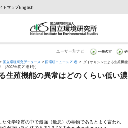
イトマップ
English
ユーザー別ナビ |
>
国立環境研究所ニュース
>
国環研ニュース 21巻
>
ダイオキシンによる生殖機能
2002年度 21巻1号）
る生殖機能の異常はどのくらい低い濃
た化学物質の中で最強（最悪）の毒物であるとよく言われ
性体である2,3,7,8-Tetrachlorodibenzo-p-