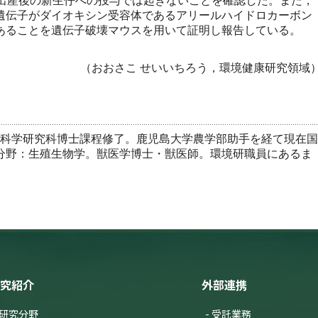
や出産後の新生仔への投与では起きないことを確認した。また，
遺伝子がダイオキシン受容体であるアリールハイドロカーボン
であることを遺伝子破壊マウスを用いて証明し報告している。
（おおさこ せいいちろう，環境健康研究領域
生命科学研究科博士課程修了。鹿児島大学農学部助手を経て現在国
分野：生殖生物学。獣医学博士・獣医師。環境研職員にあるま
。
究紹介
外部連携
研究分野
受託業務