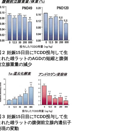
図２ 妊娠15日目にTCDD投与して生
まれた雄ラットのAGDの短縮と腹側
前立腺重量の減少
図３ 妊娠15日目にTCDD投与して生
まれた雄ラットの腹側前立腺内遺伝子
発現の変動