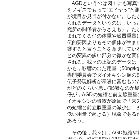
AGDというのは図１にも写真
をノギスでもって“エイヤッ”
が境目か見当が付かない。した
られるデータというのは，いっ
究所の関係者からさえも）。だ
まれてくる仔の体重や臓器重量
伝的要因よりもその個体が生ま
響すると言うことを意味してい
との変異の多い部分の微かな変
される。我々の上記のデータは
かも，影響の出た用量（50ng/
専門委員会でダイオキシン類の
伝子発現解析が示唆に富むもの
がどのくらい“悪い”影響なの
仔が，AGDの短縮と前立腺重
イオキシンの曝露が原因で「未
の短縮と前立腺重量の減少は，
低い用量で起きる）現象である
あろう。
その後，我々は，AGD短縮や