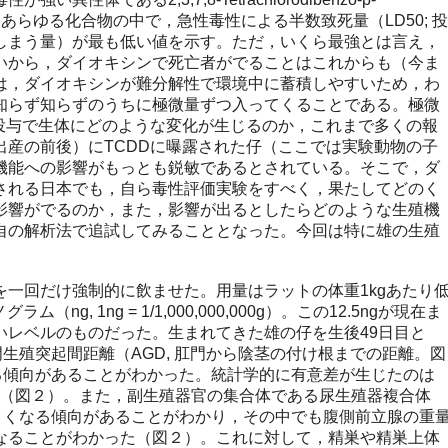
りとあらゆる化合物の中で，急性毒性による半数致死量（LD50; 投
しまう量）が最も低い値を示す。ただ，いくら最強とは言え，
いから，ダイオキシンで死亡者がでることはこれからも（今ま
は，ダイオキシンが難分解性で環境中に蓄積しやすいため，わ
知らず知らずのうちに極微量ずつ入ってくることである。極微
の投与で生体にどのような変化が生じるのか，これまで多くの報
出産の前後）にTCDDに曝露された仔（ここでは実験動物の子
機能への影響がもっとも鋭敏であるとされている。そこで，ダ
される日本でも，自ら毒性評価実験をすべく，果たしてどのく
影響がでるのか，また，影響が出るとしたらどのような生殖機
自の解析法で追試してみることとなった。今回は特に雄の生殖
を一回だけ強制的に飲ませた。用量はラットの体重1kgあたり
ナノグラム（ng, 1ng = 1/1,000,000,000g）。この12.5ngが現在ま
いレベルのものだった。生まれてきた雄の仔を生後49日目と
門生殖突起間距離（AGD, 肛門から陰茎の付け根までの距離。図
る傾向があることがわかった。統計学的に有意差が生じたのは
であった（図２）。また，副生殖器官の集合体である尿生殖器複合体
さくなる傾向があることがわかり，その中でも腹側前立腺の重
なることがわかった（図２）。これに対して，精巣や精巣上体