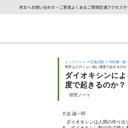
本文へ
お問い合わせ・ご意見
よくあるご質問
交通アクセス
サ
トップページ
>
広報活動
>
刊行物一覧
異常はどのくらい低い濃度で起きるのか？ （
ダイオキシンによ
度で起きるのか？
研究ノート
大迫 誠一郎
ダイオキシンは人間の作り出し
る。ダイオキシン類の中で最も毒性が強い異