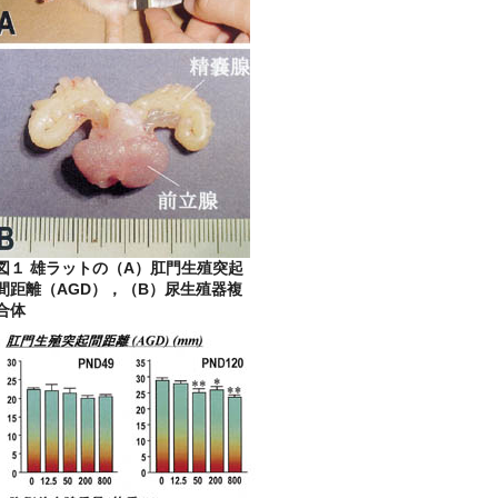
図１ 雄ラットの（A）肛門生殖突起
間距離（AGD），（B）尿生殖器複
合体