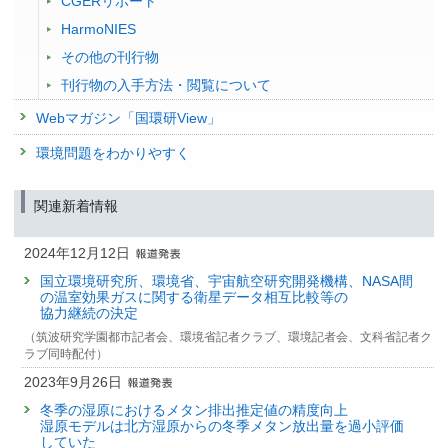
CGERリポート
HarmoNIES
その他の刊行物
刊行物の入手方法・閲覧について
Webマガジン「国環研View」
環境問題をわかりやすく
関連新着情報
2024年12月12日
国立環境研究所、環境省、宇宙航空研究開発機構、NASA間
の温室効果ガスに関する衛星データ相互比較等の
協力継続の決定
（筑波研究学園都市記者会、環境省記者クラブ、環境記者会、文科省記者ク
ラブ同時配付）
2023年9月26日
冬季の湿原におけるメタン排出推定値の精度向上
湿原モデルは北方湿原からの冬季メタン放出量を過小評価
していた