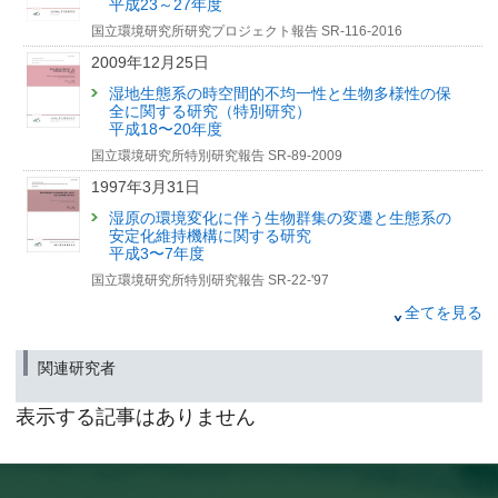
平成23～27年度
国立環境研究所研究プロジェクト報告 SR-116-2016
2009年12月25日
湿地生態系の時空間的不均一性と生物多様性の保
全に関する研究（特別研究）
平成18〜20年度
国立環境研究所特別研究報告 SR-89-2009
1997年3月31日
湿原の環境変化に伴う生物群集の変遷と生態系の
安定化維持機構に関する研究
平成3〜7年度
国立環境研究所特別研究報告 SR-22-'97
1995年3月31日
全てを見る
宮床湿原の生態系構造
関連研究者
国立環境研究所研究報告 R-134-'95
1989年3月16日
表示する記事はありません
遠隔計測による環境動態の評価手法の開発に関す
る研究
昭和59〜62年度
国立公害研究所特別研究報告 SR-1-'89