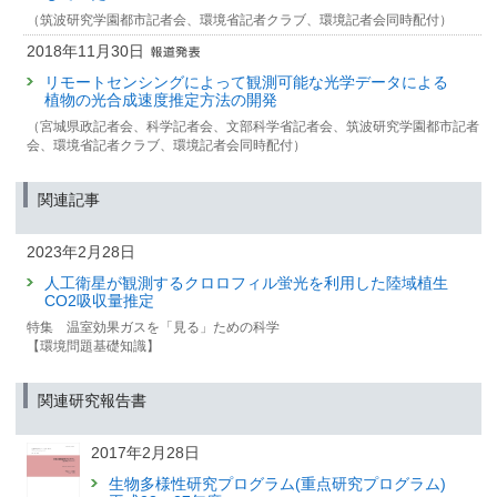
（筑波研究学園都市記者会、環境省記者クラブ、環境記者会同時配付）
2018年11月30日
リモートセンシングによって観測可能な光学データによる
植物の光合成速度推定方法の開発
（宮城県政記者会、科学記者会、文部科学省記者会、筑波研究学園都市記者
会、環境省記者クラブ、環境記者会同時配付）
関連記事
2023年2月28日
人工衛星が観測するクロロフィル蛍光を利用した陸域植生
CO2吸収量推定
特集 温室効果ガスを「見る」ための科学
【環境問題基礎知識】
関連研究報告書
2017年2月28日
生物多様性研究プログラム(重点研究プログラム)