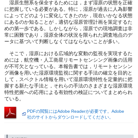
湿原生態系を保全するためには，まず湿原の状態を正確
に把握している必要がある。特に，湿原が過去に人為影響
によってどのように変化してきたのか，現在いかなる状態
にあるのか知ることが，適切な湿原管理計画を策定するた
めの第一歩である。しかしながら，湿原での現地調査は非
常に困難であり，湿原全体の状況を限られた調査地点のデ
ータに基づいて判断しなくてはならないことが多い。
そこで，湿原における広域的な変動の監視を実現するた
めには，航空機・人工衛星リモートセンシング画像の活用
が不可欠となっている。本報告書では，リモートセンシン
グ画像を用いた湿原環境監視に関する手法の確立を目的と
して，スペクトル情報を用いて湿原環境特性を定量的に把
握する新たな手法と，それらの手法のさまざまな湿原環境
特性把握への応用による有効性の検証についてまとめられ
ている。
PDFの閲覧にはAdobe Readerが必要です。Adobe
社のサイトからダウンロードしてください。