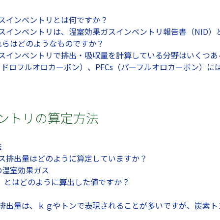
果ガスインベントリとは何ですか？
果ガスインベントリは、温室効果ガスインベントリ報告書（NID）
れらはどのようなものですか？
果ガスインベントリで排出・吸収量を計算している分野はいくつ
s（ハイドロフルオロカーボン）、PFCs（パーフルオロカーボン
ベントリの算定方法
法
果ガス排出量はどのように算定していますか？
の温室効果ガス
」とはどのように算出した値ですか？
炭素排出量は、ｋｇやトンで表現されることが多いですが、炭素