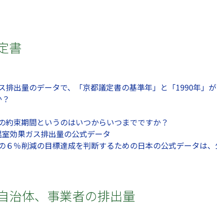
議定書
果ガス排出量のデータで、「京都議定書の基準年」と「1990年
か？
定書の約束期間というのはいつからいつまでですか？
温室効果ガス排出量の公式データ
定書の６％削減の目標達成を判断するための日本の公式データは
界、自治体、事業者の排出量