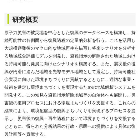
研究概要
原子力災害の被災地を中心とした復興のデータベースを構築し、持
続可能性の各側面から復興過程の定量的分析を行う。これを活用し
大規模避難後のマクロ的な地域再生を描写し将来シナリオを分析す
る地域統合評価モデルを開発し、避難指示の解除された地域におけ
る持続可能な発展に向けたシナリオを構築する。また、震災後の復
興が円滑に進んだ地域を先導モデル地域として選定し、持続可能社
会実現に向けた環境まちづくりに貢献するとともに、適切な事業・
技術を選定し環境まちづくりを実現するための地域解析システムを
開発する。この知見を避難指示解除地域等の自治体へも展開し、災
害後の復興プロセスにおける環境まちづくりを支援する。これらの
結果により、環境配慮型の復興まちづくりを実現するプロセスを提
示し、災害後の復興・再生過程において環境まちづくりを支援する
とともに、得られた分析結果の行政・県民への提供により具体の復
興計画等へ貢献する。