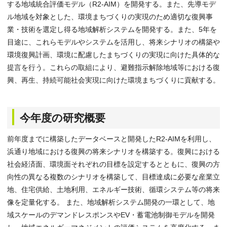
する地域統合評価モデル（R2-AIM）を開発する。また、先導モデ
ル地域を対象とした、環境まちづくりの実現のため適切な復興事
業・技術を選定し得る地域解析システムを開発する。また、5年を
目途に、これらモデルやシステムを活用し、将来シナリオの構築や
環境復興計画、環境に配慮したまちづくりの実現に向けた具体的な
提言を行う。これらの取組により、避難指示解除地域等における復
興、再生、持続可能社会実現に向けた環境まちづくりに貢献する。
今年度の研究概要
前年度までに構築したデータベースと開発したR2-AIMを利用し、
浜通り地域における復興の将来シナリオを構築する。復興における
社会経済面、環境面それぞれの目標を設定するとともに、復興の方
向性の異なる複数のシナリオを構築して、目標達成に必要な産業立
地、住宅供給、土地利用、エネルギー技術、循環システム等の将来
像を定量化する。 また、地域解析システム開発の一環として、地
域スケールのデマンドレスポンスやEV・蓄電池制御モデルを開発