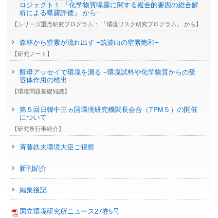
ロジェクト１ 「化学物質曝露に関する複合的要因の総合解
析による曝露評価」 から−
【シリーズ重点研究プログラム： 「環境リスク研究プログラム」 から】
森林から窒素が流れ出す −筑波山の窒素飽和−
【研究ノート】
酵母アッセイで環境を測る −環境試料や化学物質からの受
容体作用の検出−
【環境問題基礎知識】
第５回日韓中三ヵ国環境研究機関長会合（TPM５）の開催
について
【研究所行事紹介】
斉藤鉄夫環境大臣ご視察
新刊紹介
編集後記
国立環境研究所ニュース27巻5号