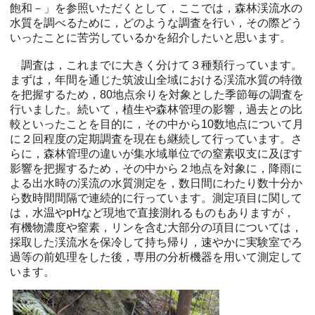
飽和－」を参照いただくとして，ここでは，森林渓流水の
水質を調べるために，どのような調査を行い，その際どう
いったことに苦労しているかを紹介したいと思います。
調査は，これまでに大きく分けて３種類行っています。
まずは，年間を通じた筑波山全域における渓流水質の特徴
を把握するため，80地点余りを対象とした季節毎の調査を
行いました。続いて，植生や森林管理の影響，過去との比
較といったことを目的に，その中から10数地点について月
に２回程度の定期調査を現在も継続して行っています。さ
らに，森林管理の違いが集水域単位での窒素収支に及ぼす
影響を把握するため，その中から２地点を対象に，降雨に
よる出水時の渓流の水質測定を，数日間にわたり数十分か
ら数時間間隔で連続的に行っています。測定項目に関して
は，水温やpHなど現地で直接測れるものもありますが，
有機物濃度や窒素，リンを含む大部分の項目については，
採取した渓流水を保冷して持ち帰り，速やかに実験室でろ
過等の前処理をした後，専用の分析機器を用いて測定して
います。