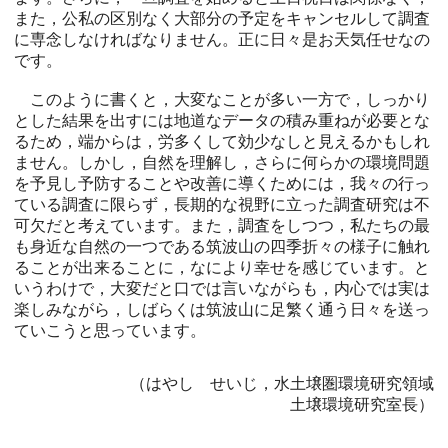
また，公私の区別なく大部分の予定をキャンセルして調査
に専念しなければなりません。正に日々是お天気任せなの
です。
このように書くと，大変なことが多い一方で，しっかり
とした結果を出すには地道なデータの積み重ねが必要とな
るため，端からは，労多くして効少なしと見えるかもしれ
ません。しかし，自然を理解し，さらに何らかの環境問題
を予見し予防することや改善に導くためには，我々の行っ
ている調査に限らず，長期的な視野に立った調査研究は不
可欠だと考えています。また，調査をしつつ，私たちの最
も身近な自然の一つである筑波山の四季折々の様子に触れ
ることが出来ることに，なにより幸せを感じています。と
いうわけで，大変だと口では言いながらも，内心では実は
楽しみながら，しばらくは筑波山に足繁く通う日々を送っ
ていこうと思っています。
（はやし せいじ，水土壌圏環境研究領域
土壌環境研究室長）