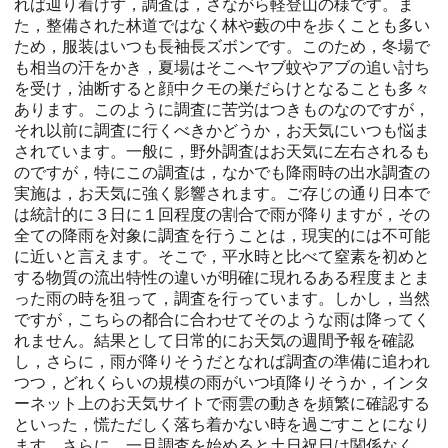
れば辿り着けず，調査は，さながら軽登山の様です。ま
た，整備された林道ではなく林や藪の中を歩くことも多い
ため，服装はいつも長袖長ズボンです。このため，冬場で
も相当の汗をかき，夏場はそこへヤブ蚊やアブの追い討ち
を受け，油断すると顔中クモの巣だらけとなることも多々
あります。このように調査に苦労はつきものなのですが，
それ以前に調査に行くべきかどうか，お天気にいつも悩ま
されています。一般に，野外調査はお天気に左右されるも
のですが，特にこの調査は，なかでも降雨時の出水調査の
実施は，お天気に強く影響されます。ご存じの通り日本で
は統計的に３日に１回程度の割合で雨が降りますが，その
全ての降雨を対象に調査を行うことは，現実的には不可能
に近いと言えます。そこで，平水時と比べて窒素を初めと
する物質の流出特性の違いが明確に現れるある程度まとま
った雨の時を狙って，調査を行っています。しかし，当然
ですが，こちらの都合に合わせてそのような雨は降ってく
れません。結果として日常的にお天気の週間予報を確認
し，さらに，雨が降りそうだとなれば調査の準備に追われ
つつ，どれくらいの規模の雨がいつ頃降りそうか，インタ
ーネット上のお天気サイトで雨雲の動きを頻繁に確認する
といった，慌ただしく落ち着かない時を過ごすことになり
ます。さらに，一旦調査を始めると土日祝日は関係なく，