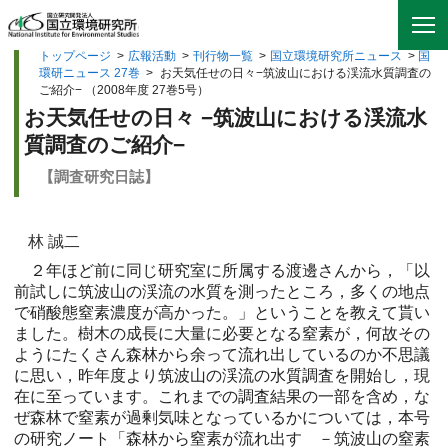
トップページ
>
広報活動
>
刊行物一覧
>
国立環境研究所ニュース
>
国
環研ニュース 27巻
>
お天気任せの日々−筑波山における渓流水質調査の
ご紹介− （2008年度 27巻5号）
お天気任せの日々 −筑波山における渓流水
質調査のご紹介−
【調査研究日誌】
林 誠二
２年ほど前に同じ研究室に所属する渡邊さんから，「以
前試しに筑波山の渓流の水質を測ったところ，多くの地点
で硝酸態窒素濃度が高かった。」ということを教えて貰い
ました。樹木の成長に大量に必要となる窒素が，何故その
ようにたくさん森林から余って流れ出しているのか不思議
に思い，昨年度より筑波山の渓流の水質調査を開始し，現
在に至っています。これまでの調査結果の一部を含め，な
ぜ森林で窒素が過剰気味となっているかについては，本号
の研究ノート「森林から窒素が流れ出す －筑波山の窒素