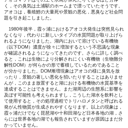
く，その臭気は土浦駅のホームまで漂っていたそうです。
アオコは，養殖鯉の大量死や景観の悪化，悪臭など社会問
題を引き起こしました。
1980年後半，霞ヶ浦におけるアオコ大発生は突然見られ
なくなり，代わりに新しいタイプの水質問題が取り上げら
れるようになりました。湖内において溶けている有機物
（以下DOM）濃度が徐々に増加するという不思議な現象
が確認されるようになってきたのです。さらに詳しく調べ
ると，これは生物により分解されにくい有機物（生物難分
解性DOM）が何らかの形で蓄積しているためであること
が分かりました。DOM漸増現象はアオコの様に臭気を放
ったり，景観の著しい悪化を招いたりすることはありませ
んが，このまま放置すると湖における有機物の水質基準を
達成することはできません。また湖周辺の生態系に影響を
及ぼす可能性も考えられますし，こうした湖水を飲料とし
て使用すると，その処理過程でトリハロメタンと呼ばれる
発がん性物質が生成されやすくなります。以上の現象は，
霞ヶ浦だけでなく琵琶湖や十和田湖など日本各地の湖，さ
らには世界各地の湖でも報告されていますが原因はまだ分
かっていません。