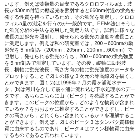
います。例えば藻類量の目安であるクロロフィルaは，波
長が430nm付近の励起光を照射すると660nm付近の蛍光を
発する性質を持っているため，その蛍光を測定し，クロロ
フィルa量の測定を行うのが一般的です。EEMs法はそうし
た蛍光分析の手法を応用した測定方法です。試料に様々な
波長の励起光を照射し，発せられる蛍光の強度を波長ごと
に測定します。例えば私の研究室では，200～600nmの励
起光を５nm刻み（200nm，205nm，210nm…600nm）で
照射し，発せられる蛍光のうち，200～600nmの蛍光強度
を５nm刻みで測定しています。その後，縦軸に励起波
長，横軸に蛍光波長，高さ方向の軸に蛍光強度のデータを
プロットすることで図１の様な３次元の等高線図を描くこ
とができます。図１(a)は1998年７月の霞ヶ浦湖水デー
タ，(b)は河川を介して霞ヶ浦に流れ込む下水処理水のデー
タです。あちらこちらに山（ピーク）を確認することがで
きます。このピークの位置から，どのような物質が含まれ
ているか？をおおまかに推定することができますし，ピー
クの高さから，どれくらい含まれているか？を理解するこ
とができます。例えば，図１のピーク３はタンパク質様物
質に由来するものであり，ピーク４はフミン様物質に由来
するものであると言われています。