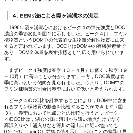
４. EEMs法による霞ヶ浦湖水の測定
1998年霞ヶ浦湖心におけるピーク４の蛍光強度とDOC
濃度の季節変動を図２に示しました。ピーク４は，フミン
様物質というDOM中の代表的な生物難分解性物質に由来
すると言われています。DOCとはDOM中の有機炭素量で
あり，DOM全体量を表す指標として広く用いられていま
す。
まずピーク４強度は春季（３～４月）に低く，秋季（９
～10月）に高いことが分かります。一方，DOC濃度は春
季に高いという傾向が見られました。つまり，DOM中の
フミン様物質の割合は春季において低いと考えられます。
ピーク４/DOC比を計算することにより，DOM中に含ま
れるフミン様物質の割合を比較することができます（図
３）。春季において地点ごとの比較を行うと，ピーク
４/DOC比は，湖心の様に河川から遠い地点だけでなく，
高浜入りや土浦入りなど河川の流出口に近い地点でも
0.2（RU・L/mgC）前後の値を示し，地点ごとの差異は見