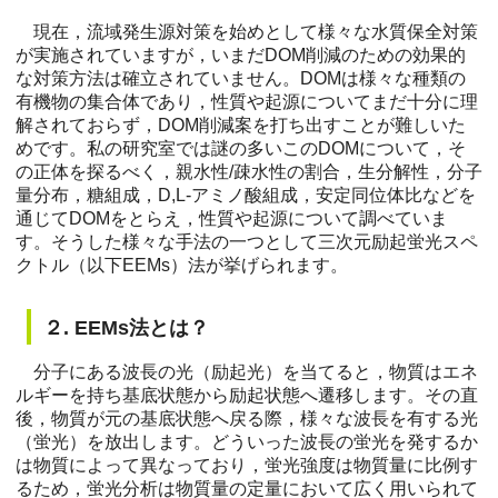
現在，流域発生源対策を始めとして様々な水質保全対策
が実施されていますが，いまだDOM削減のための効果的
な対策方法は確立されていません。DOMは様々な種類の
有機物の集合体であり，性質や起源についてまだ十分に理
解されておらず，DOM削減案を打ち出すことが難しいた
めです。私の研究室では謎の多いこのDOMについて，そ
の正体を探るべく，親水性/疎水性の割合，生分解性，分子
量分布，糖組成，D,L-アミノ酸組成，安定同位体比などを
通じてDOMをとらえ，性質や起源について調べていま
す。そうした様々な手法の一つとして三次元励起蛍光スペ
クトル（以下EEMs）法が挙げられます。
２. EEMs法とは？
分子にある波長の光（励起光）を当てると，物質はエネ
ルギーを持ち基底状態から励起状態へ遷移します。その直
後，物質が元の基底状態へ戻る際，様々な波長を有する光
（蛍光）を放出します。どういった波長の蛍光を発するか
は物質によって異なっており，蛍光強度は物質量に比例す
るため，蛍光分析は物質量の定量において広く用いられて