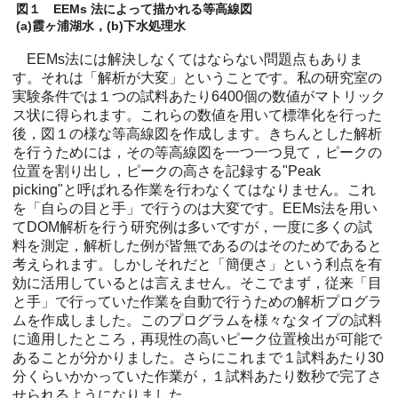
図１ EEMs 法によって描かれる等高線図
(a)霞ヶ浦湖水，(b)下水処理水
EEMs法には解決しなくてはならない問題点もありま
す。それは「解析が大変」ということです。私の研究室の
実験条件では１つの試料あたり6400個の数値がマトリック
ス状に得られます。これらの数値を用いて標準化を行った
後，図１の様な等高線図を作成します。きちんとした解析
を行うためには，その等高線図を一つ一つ見て，ピークの
位置を割り出し，ピークの高さを記録する"Peak
picking"と呼ばれる作業を行わなくてはなりません。これ
を「自らの目と手」で行うのは大変です。EEMs法を用い
てDOM解析を行う研究例は多いですが，一度に多くの試
料を測定，解析した例が皆無であるのはそのためであると
考えられます。しかしそれだと「簡便さ」という利点を有
効に活用しているとは言えません。そこでまず，従来「目
と手」で行っていた作業を自動で行うための解析プログラ
ムを作成しました。このプログラムを様々なタイプの試料
に適用したところ，再現性の高いピーク位置検出が可能で
あることが分かりました。さらにこれまで１試料あたり30
分くらいかかっていた作業が，１試料あたり数秒で完了さ
せられるようになりました。