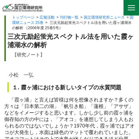
トップページ
>
広報活動
>
刊行物一覧
>
国立環境研究所ニュース
>
国
環研ニュース 25巻
>
三次元励起蛍光スペクトル法を用いた霞ヶ浦湖水
の解析 （2006年度 25巻5号）
三次元励起蛍光スペクトル法を用いた霞ヶ
浦湖水の解析
【研究ノート】
小松 一弘
１. 霞ヶ浦における新しいタイプの水質問題
「霞ヶ浦」と言えば皆様は何を想像されますか？多くの
方々は「日本第二の湖」「帆引き船」「蓮根」「アサザ」
などをイメージすると思います。しかし少し前の霞ヶ浦を
御存知の方の中には，「アオコ」を連想してしまう人もお
られるのではないでしょうか？1970年代，霞ヶ浦ではアオ
コが大発生し，水面は緑色のマットで覆われていました。
アオコマットはその上で水鳥が休んだりできるほど分厚