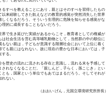
ども」であるのに気付いていない。
るすべを教えることにあり，親とはそのすべを習得したもの
て以来経験してきた飢えなどの教育的感覚が突然消失した世界
難しくなるだろう。そういう生理的に危険を知らせる感覚がな
心理的に成長することもないだろう。
界で生き延びた実績があるからこそ，教育者としての権威が
もは社会生活を営む高等哺乳動物として，当然群の中の順位に
威もない親は，子どもが意識する階層社会において上位に着く
得ても親にはなれない。故に現在の豊かな日本においては，子
在する。
を歴史の流れに流される存在と意識し，流れる末を予感して
まされなくなることだ。「親しんど，子らく，孫こじき」とい
くとも，国家という単位でもあてはまるだろう。そしてそれが
知れない。
（おおい げん，元国立環境研究所所長