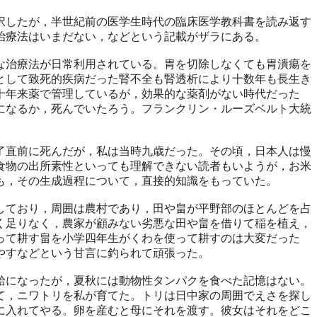
したが，半世紀前の医学生時代の臨床医学教科書を読み返す
治療法はいまだない，などという記載がザラにある。
治療法が日常利用されている。胃を切除しなくても胃潰瘍を
として致死的疾病だった腎不全も腎透析により十数年も長生き
十年来薬で管理しているが，効果的な薬剤がない時代だった
になるか，死んでいたろう。フランクリン・ルーズベルト大統
直前に死んだが，私は当時九歳だった。その頃，日本人は慢
食物の出所素性といっても理解できない読者もいようが，お米
も，その生成過程について，直接的知識をもっていた。
ており，周囲は農村であり，田や畠が平野部のほとんどを占
く足りなく，農家が顧みない劣悪な田や畠を借りて稲を植え，
って耕す畠を小学四年生がくわを使って耕すのは大変だった
やすなどという甘言に釣られて頑張った。
になったが，夏秋には動物性タンパクを食べた記憶はない。
て，ニワトリを私が育てた。トリは日中家の周囲でえさを探し
に入れてやる。卵を産むと母にそれを渡す。彼女はそれをどこ