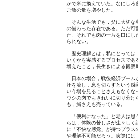
かで米に換えていた。なにしろ
ご飯の量を増やした。
そんな生活でも，父に大切な客
の備わった存在である。ただ可
た。それでも肉の一片を口にし
られない。
歴史理解とは，私にとっては，
いくかを実感するプロセスであ
増えたこと，長生きによる観察
日本の場合，戦後経済ブームが
汗を流し，息を切らすという感
いう場を見ることさえもなくな
ウシの肉でもきれいに切り分け
も，鮨さえも売っている。
「便利になった」と老人は思う
らは，体験の苦しさが生々しく
に「不快な感覚」が持つプラス
や理解不可能だろう。実際には