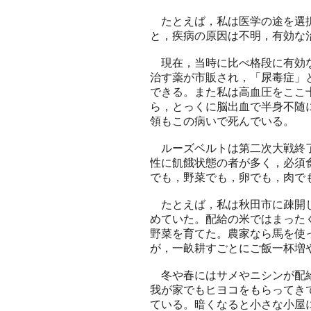
たとえば，私は医学の途を選択
と，疾病の原因は不明，有効な
現在，当時に比べ格段に有効な
治す薬が市販され，「尿毒症」
できる。また私は高血圧をここ
ら，とっくに脳出血で半身不随
領もこの病いで死んでいる。
ルーズベルトは第二次大戦終了
性に飢餓状態の者が多く，必須
でも，野菜でも，卵でも，肉で
たとえば，私は秋田市に疎開し
めていた。配給の米ではまった
野菜を育てた。農家なら馬を使
が，一畝耕すごとにご飯一杯増
冬や春にはサメやニシンが配給
我が家でもヒヨコをもらってき
ている。暗くなると小さな小屋