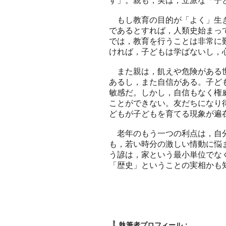
す」。親も，実は，立派な「子
もし教育の目的が「よく」生き
であるとすれば，人類史始まっ
では，教育を行うことは非常に
ければ，子どもは学ばないし，
また親は，飢えや危険がある世
あるし，また自信がある。子ど
敏感だ。しかし，自信もなく権
ことができない。友だちになり
どもが子どもを育てる現象が遍
老年のもう一つの利点は，自分
も，若い時分の激しい情動に悩
う諺は，家という最小単位でな
「歴史」ということの実相かも
執筆者プロフィール：