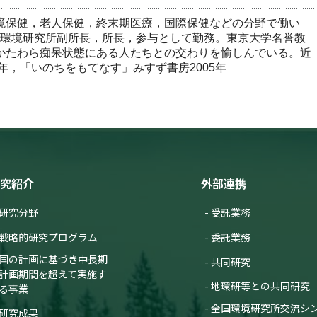
境保健，老人保健，終末期医療，国際保健などの分野で働い
で国立環境研究所副所長，所長，参与として勤務。東京大学名誉教
かたわら痴呆状態にある人たちとの交わりを愉しんでいる。近
4年，「いのちをもてなす」みすず書房2005年
究紹介
外部連携
研究分野
受託業務
戦略的研究プログラム
委託業務
国の計画に基づき中長期
共同研究
計画期間を超えて実施す
地環研等との共同研究
る事業
全国環境研究所交流シ
研究成果