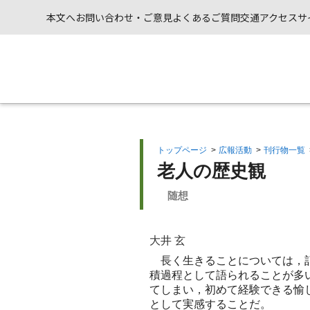
本文へ
お問い合わせ・ご意見
よくあるご質問
交通アクセス
サ
トップページ
>
広報活動
>
刊行物一覧
老人の歴史観
随想
大井 玄
長く生きることについては，記
積過程として語られることが多
てしまい，初めて経験できる愉
として実感することだ。