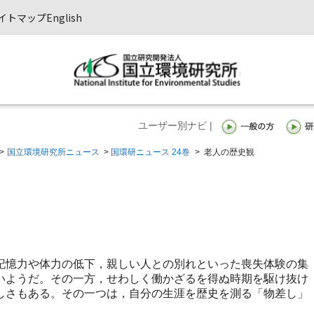
イトマップ
English
ユーザー別ナビ |
>
国立環境研究所ニュース
>
国環研ニュース 24巻
>
老人の歴史観
憶力や体力の低下，親しい人との別れといった喪失体験の集
いようだ。その一方，せわしく働かざるを得ぬ時期を駆け抜け
しさもある。その一つは，自分の生涯を歴史を測る「物差し」