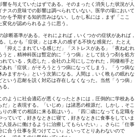
影響を与えていたはずである。そのまったく消失した状況が人
イナスの意味での影響は調べられていない。医学の場において
のかを予期する知的営みはない。しかし私には，まず「ここ
た変化が認められるように思う。
の診断基準がある。それによれば，いくつかの症状があれば，
れる。しかも「症状」とは本人の感ずる不快な感覚だ。たとえ
。「抑えこまれている感じだ」「ストレスがある」「夜ねむれ
ろうと，精神科医は暫定的に「うつ病」として抗うつ剤を処方
われている，失恋した，会社の上司にしごかれた，同棲相手と
であれ「症状」がそろうとうつ病になってしまう。「うつ病な
休みますから」という次第になる。人間は，いく晩もの眠れな
どという忍耐を説く対応は存在しなくなった。当然「うつ病」
ある。
のように社会適応が悪くなったときには，圧倒的に学校ある
らだ」と表現する。「いじめ」は諸悪の根源だ。しかし，そこ
もりの果ての相談に来る親はいう。「四〇歳になっても定職を
やっていて，好きなときに寝て，好きなときに食事をしていま
で人並みに働けるように治療してもらいたい」。さらに「仕事
分に合う仕事を見つけてこい』といってとりあわないので