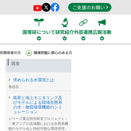
ご支援のお願い
国環研について
研究紹介
外部連携
広報活動
目次
求められる水環境とは
巻頭言
衛星と地上モニタリング及
びモデルによる陸域生態系
の水・物質循環機能のシミ
ュレーション
シリーズ重点特別研究プロジェクト：
「東アジアの流域圏における生態系機
能のモデル化と持続可能な環境管理」