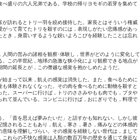
食べ盛りの六人兄弟である。学校の帰りヨモギの若芽を集めて
が訪れるとトリ一羽を絞め接待した。家長とはそういう権威
愛がって育てたトリを殺すのには，表現しがたい悲痛感があっ
たとき，身震いするような鋭いよろこびを経験したことは忘れ
人間の営みの諸相を観察･体験し，世界がどのように変化して
る。この半世紀，地球の急激な狭小化により観察できる地点が
期間の延長とが，この僭越な感覚を抱かしめたようだ。
始まって以来，飢えの感覚は消失した。また，食べるために
覚も体験されなくなった。その肉を食べるために動物を殺すと
った。スーパーに行けば，トリのささみやもも肉でも，ブタや
られて並んでいる。コンビニに行けば，おにぎりでも，料理で
。「昔を思えば夢みたいだ」と話すかも知れない。しかし彼
記憶されることもあり，飢え，寒さ，暑さ，痛みなどの体感的
の意味を理解しづらい。その感覚を経験しない世代は，まして
，これらの不快な感覚は人類の数百万年の歴史を通じて身近な