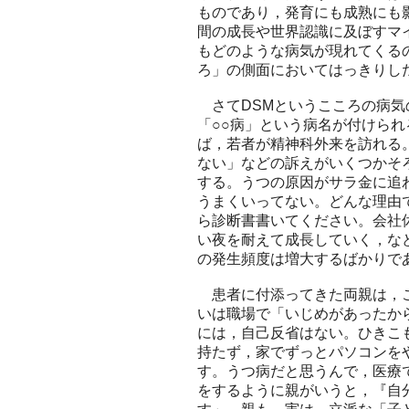
ものであり，発育にも成熟にも
間の成長や世界認識に及ぼすマ
もどのような病気が現れてくる
ろ」の側面においてはっきりし
さてDSMというこころの病気
「○○病」という病名が付けら
ば，若者が精神科外来を訪れる
ない」などの訴えがいくつかそ
する。うつの原因がサラ金に追
うまくいってない。どんな理由
ら診断書書いてください。会社
い夜を耐えて成長していく，な
の発生頻度は増大するばかりで
患者に付添ってきた両親は，こ
いは職場で「いじめがあったか
には，自己反省はない。ひきこ
持たず，家でずっとパソコンを
す。うつ病だと思うんで，医療
をするように親がいうと，『自