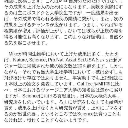
雑誌に投稿します。これはMike自身のためだけではなく，
その成果を上げた人のためにもなります。実験を実際にす
るのは主にポスドクと大学院生ですが，一度結果を出せ
ば，その成果で得られる最良の業績に繋がり，また，次の
成果を上げるチャンスが広がります。つまり，やればやる
程業績が増え，評価が上がり，ひいては彼らが正規の職を
得る可能性も高くなります。このような好循環は，自然や
る気を起こさせます。
Mikeが時間生物学において上げた成果は多く，たとえ
ば，Nature, Science, Pro.Natl.Acad.Sci.USAといった超メ
ジャー誌に掲載された彼の論文数は20を超えます。しかし
ながら，それでも当大学生物学科において，彼は必ずしも
飛び抜けた存在ではありません。事実助手でも上記雑誌に
１本以上の論文を発表しています。Cal.Tec.やMIT等に比
べ，日本におけるヴァージニア大学の知名度は遥かに劣り
ますが，Scienceにおける貢献度は，日本の大概の大学，
研究所をしのいでいます。ろくに研究をしなくても給料が
貰え，成果を上げなくとも研究費が貰え，上司にゴマをす
るのが出世の要，というところではScienceは育つことも
なければ，根付くことすらないようです。