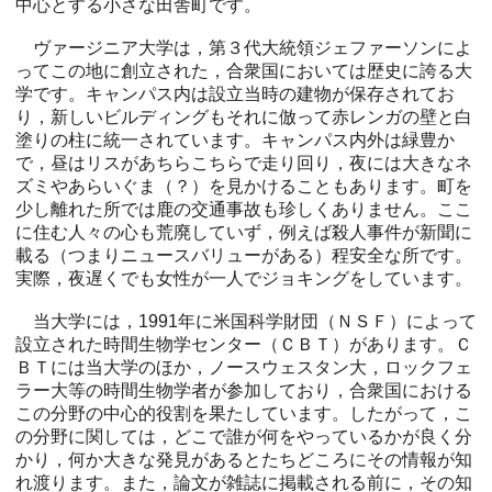
中心とする小さな田舎町です。
ヴァージニア大学は，第３代大統領ジェファーソンによ
ってこの地に創立された，合衆国においては歴史に誇る大
学です。キャンパス内は設立当時の建物が保存されてお
り，新しいビルディングもそれに倣って赤レンガの壁と白
塗りの柱に統一されています。キャンパス内外は緑豊か
で，昼はリスがあちらこちらで走り回り，夜には大きなネ
ズミやあらいぐま（？）を見かけることもあります。町を
少し離れた所では鹿の交通事故も珍しくありません。ここ
に住む人々の心も荒廃していず，例えば殺人事件が新聞に
載る（つまりニュースバリューがある）程安全な所です。
実際，夜遅くでも女性が一人でジョキングをしています。
当大学には，1991年に米国科学財団（ＮＳＦ）によって
設立された時間生物学センター（ＣＢＴ）があります。Ｃ
ＢＴには当大学のほか，ノースウェスタン大，ロックフェ
ラー大等の時間生物学者が参加しており，合衆国における
この分野の中心的役割を果たしています。したがって，こ
の分野に関しては，どこで誰が何をやっているかが良く分
かり，何か大きな発見があるとたちどころにその情報が知
れ渡ります。また，論文が雑誌に掲載される前に，その知