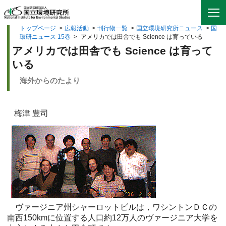
トップページ
>
広報活動
>
刊行物一覧
>
国立環境研究所ニュース
>
国
環研ニュース 15巻
>
アメリカでは田舎でも Science は育っている
アメリカでは田舎でも Science は育って
いる
海外からのたより
梅津 豊司
ヴァージニア州シャーロットビルは，ワシントンＤＣの
南西150kmに位置する人口約12万人のヴァージニア大学を