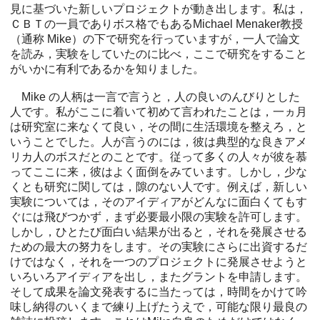
見に基づいた新しいプロジェクトが動き出します。私は，
ＣＢＴの一員でありボス格でもあるMichael Menaker教授
（通称 Mike）の下で研究を行っていますが，一人で論文
を読み，実験をしていたのに比べ，ここで研究をすること
がいかに有利であるかを知りました。
Mike の人柄は一言で言うと，人の良いのんびりとした
人です。私がここに着いて初めて言われたことは，一ヵ月
は研究室に来なくて良い，その間に生活環境を整えろ，と
いうことでした。人が言うのには，彼は典型的な良きアメ
リカ人のボスだとのことです。従って多くの人々が彼を慕
ってここに来，彼はよく面倒をみています。しかし，少な
くとも研究に関しては，隙のない人です。例えば，新しい
実験については，そのアイディアがどんなに面白くてもす
ぐには飛びつかず，まず必要最小限の実験を許可します。
しかし，ひとたび面白い結果が出ると，それを発展させる
ための最大の努力をします。その実験にさらに出資するだ
けではなく，それを一つのプロジェクトに発展させようと
いろいろアイディアを出し，またグラントを申請します。
そして成果を論文発表するに当たっては，時間をかけて吟
味し納得のいくまで練り上げたうえで，可能な限り最良の