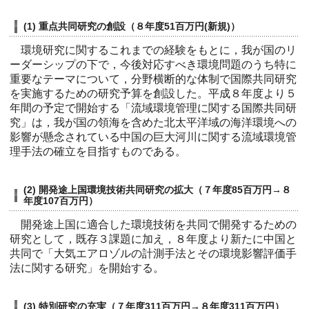
(1) 重点共同研究の創設（８年度51百万円(新規)）
環境研究に関するこれまでの経験をもとに，我が国のリ
ーダーシップの下で，今後対応すべき環境問題のうち特に
重要なテーマについて，分野横断的な体制で国際共同研究
を実施するための研究予算を創設した。平成８年度より５
年間の予定で開始する「流域環境管理に関する国際共同研
究」は，我が国の領海を含めた北太平洋域の海洋環境への
影響が懸念されている中国の巨大河川に関する流域環境管
理手法の確立を目指すものである。
(2) 開発途上国環境技術共同研究の拡大（７年度85百万円→８
年度107百万円）
開発途上国に適合した環境技術を共同で開発するための
研究として，既存３課題に加え，８年度より新たに中国と
共同で「大気エアロゾルの計測手法とその環境影響評価手
法に関する研究」を開始する。
(3) 特別研究の充実（７年度311百万円→８年度311百万円）