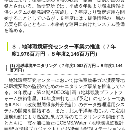
務とされいる。当研究所では，平成６年度より環境情報提
供システムの開発調査を実施し，７年度より暫定運用を開
始することとしているが，８年度には，提供情報の一層の
充実を図るとともに，本格的な運用に向けたシステム整備
を進める。
３．地球環境研究センター事業の推進（７年
度1,976百万円→８年度2,146百万円）
(1) 地球環境モニタリング（７年度1,002百万円→８年度1,144
百万円）
地球環境研究センターにおいては温室効果ガス濃度等地
球環境変動の監視のためのモニタリング事業を推進してい
る。８年度は，第２期ADEOS計画（地球観測プラットフ
ォーム技術衛星。10年度末打ち上げ予定）のセンサーであ
るILAS-II（改良型周縁赤外分光計）のデータ処理運用シス
テムの開発を開始する。また，北太平洋海域において定期
運航船舶により温室効果ガス等のモニタリングを開始する
とともに，霞ヶ浦に新たにGEMS/Water（地球環境監視計
画/陸水環境プロジェクト）の汚染傾向監視ステーションを