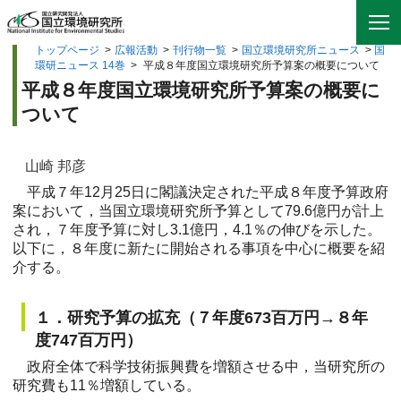
トップページ
>
広報活動
>
刊行物一覧
>
国立環境研究所ニュース
>
国
環研ニュース 14巻
>
平成８年度国立環境研究所予算案の概要について
平成８年度国立環境研究所予算案の概要に
ついて
山崎 邦彦
平成７年12月25日に閣議決定された平成８年度予算政府
案において，当国立環境研究所予算として79.6億円が計上
され，７年度予算に対し3.1億円，4.1％の伸びを示した。
以下に，８年度に新たに開始される事項を中心に概要を紹
介する。
１．研究予算の拡充（７年度673百万円→８年
度747百万円）
政府全体で科学技術振興費を増額させる中，当研究所の
研究費も11％増額している。