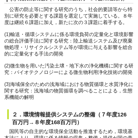
公害の防止等に関する研究のうち，社会的要請等から特
別に研究を必要とする課題を選定して実施している。８年
度は継続６課題に加え，新たに次の３課題に着手する。
(1)輸送・循環システムに係る環境負荷の定量化と環境影響
の総合評価手法に関する研究：陸上輸送システム及び廃棄
物処理・リサイクルシステム等が環境に与える影響を総合
的に定量化する手法の開発
(2)微生物を用いた汚染土壌・地下水の浄化機構に関する研
究：バイオテクノロジーによる微生物利用浄化技術の開発
(3)海域保全のための浅海域における物質循環と水質浄化に
関する研究：浅海域の物質循環を調べることによる，生態
系機能の解明
２．環境情報提供システムの整備（７年度126
百万円→８年度168百万円）
国民等の自主的な環境保全活動を推進するため，環境基
本法により，環境に係る情報の収集・整備・提供が国の責