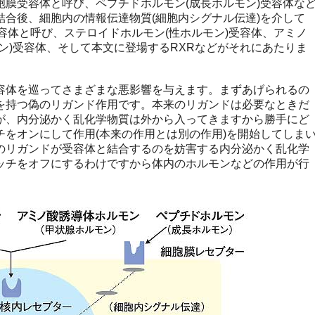
胞膜受容体と呼び、ペプチドホルモン(成長ホルモン)受容体な
結合後、細胞内の情報伝達物質(細胞内シグナル伝達)を介して
容体と呼び、ステロイドホルモン(性ホルモン)受容体、アミノ
ン)受容体、そして本文に登場するRXRなどがそれにあたりま
体を巡ってさまざまな悪影響を与えます。まずあげられるの
を持つ偽のリガンド作用です。本来のリガンドは必要なときだ
が、内分泌かく乱化学物質は外から入ってきますから勝手にど
チをオンにして作用(本来の作用とは別の作用)を開始してしま
のリガンドが受容体と結合するのを妨害する内分泌かく乱化学
ッチをオフにするわけですから体内のホルモンなどの作用が行