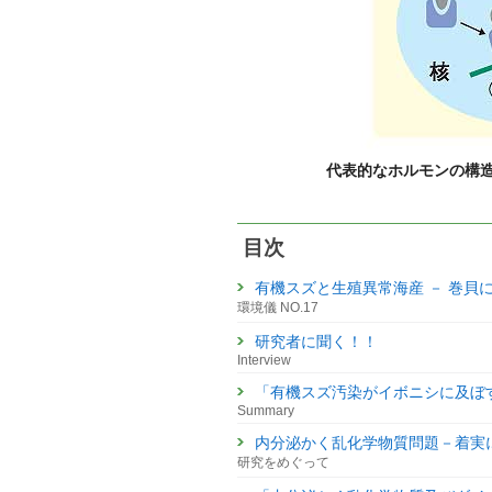
代表的なホルモンの構
目次
有機スズと生殖異常海産 － 巻貝
環境儀 NO.17
研究者に聞く！！
Interview
「有機スズ汚染がイボニシに及ぼ
Summary
内分泌かく乱化学物質問題－着実
研究をめぐって