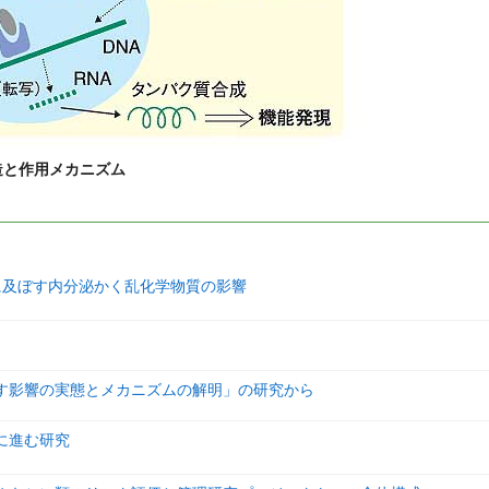
造と作用メカニズム
に及ぼす内分泌かく乱化学物質の影響
す影響の実態とメカニズムの解明」の研究から
に進む研究