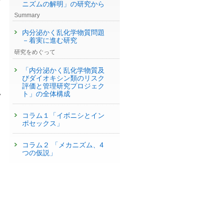
ど
ニズムの解明」の研究から
Summary
内分泌かく乱化学物質問題
－着実に進む研究
研究をめぐって
「内分泌かく乱化学物質及
びダイオキシン類のリスク
評価と管理研究プロジェク
い
ト」の全体構成
コラム１「イボニシとイン
ポセックス」
コラム２ 「メカニズム、4
つの仮説」