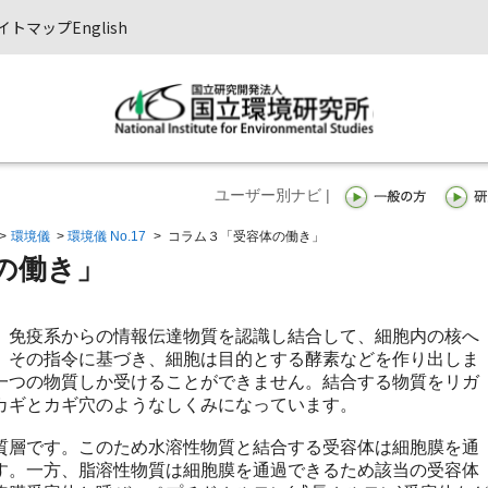
イトマップ
English
ユーザー別ナビ |
>
環境儀
>
環境儀 No.17
>
コラム３「受容体の働き」
の働き」
免疫系からの情報伝達物質を認識し結合して、細胞内の核へ
。その指令に基づき、細胞は目的とする酵素などを作り出しま
一つの物質しか受けることができません。結合する物質をリガ
カギとカギ穴のようなしくみになっています。
層です。このため水溶性物質と結合する受容体は細胞膜を通
す。一方、脂溶性物質は細胞膜を通過できるため該当の受容体