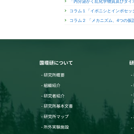
「内分泌かく乱化学物質及びダイ
コラム１「イボニシとインポセッ
コラム２ 「メカニズム、4つの仮
国環研について
研
研究所概要
組織紹介
研究者紹介
研究所基本文書
研究所マップ
所外実験施設