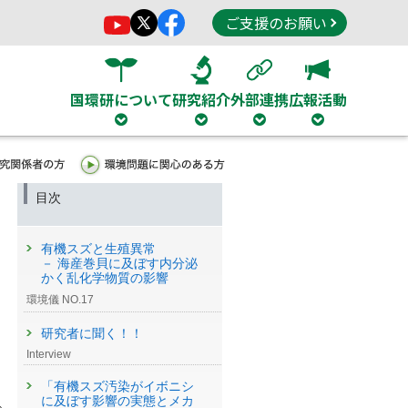
ご支援のお願い
国環研について
研究紹介
外部連携
広報活動
目次
有機スズと生殖異常
－ 海産巻貝に及ぼす内分泌
かく乱化学物質の影響
環境儀 NO.17
研究者に聞く！！
Interview
「有機スズ汚染がイボニシ
に及ぼす影響の実態とメカ