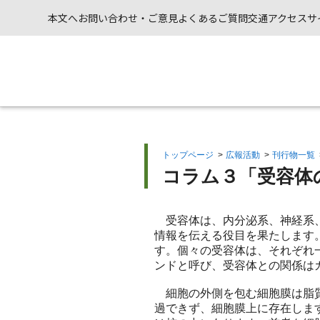
本文へ
お問い合わせ・ご意見
よくあるご質問
交通アクセス
サ
トップページ
>
広報活動
>
刊行物一覧
コラム３「受容体
受容体は、内分泌系、神経系、
情報を伝える役目を果たします
す。個々の受容体は、それぞれ
ンドと呼び、受容体との関係は
細胞の外側を包む細胞膜は脂質
過できず、細胞膜上に存在しま