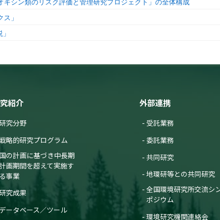
オキシン類のリスク評価と管理研究プロジェクト」の全体構成
クス」
説」
究紹介
外部連携
研究分野
受託業務
戦略的研究プログラム
委託業務
国の計画に基づき中長期
共同研究
計画期間を超えて実施す
地環研等との共同研究
る事業
全国環境研究所交流シ
研究成果
ポジウム
データベース／ツール
環境研究機関連絡会