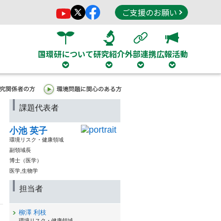
ご支援のお願い
国環研について
研究紹介
外部連携
広報活動
課題代表者
小池 英子
環境リスク・健康領域
副領域長
博士（医学）
医学,生物学
担当者
柳澤 利枝
環境リスク・健康領域