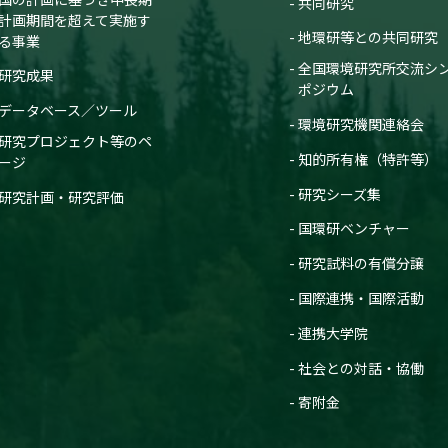
共同研究
計画期間を超えて実施す
地環研等との共同研究
る事業
全国環境研究所交流シ
研究成果
ポジウム
データベース／ツール
環境研究機関連絡会
研究プロジェクト等のペ
知的所有権（特許等）
ージ
研究シーズ集
研究計画・研究評価
国環研ベンチャー
研究試料の有償分譲
国際連携・国際活動
連携大学院
社会との対話・協働
寄附金