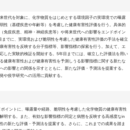
来世代を対象に、化学物質をはじめとする環境因子の実環境での曝露
弱性（基礎疾患や年齢等）を考慮した健康有害性評価を行う。具体的
（免疫疾患、精神・神経疾患等）や将来世代への影響をエンドポイン
目までに、実環境および脆弱性を考慮した健康有害性評価の手法を確立
康有害性を反映する分子指標等、影響指標の探索を行う。加えて、エ
応した実験的検証を開始する。5年目までには、確立した評価法を用い
る健康有害性および健康有害性を予測しうる影響指標に関する新たな
への影響との関係を示すとともに、新たな評価・予測法を提案する。
発や疫学研究への活用に貢献する。
ンドポイントに、曝露量や経路、脆弱性を考慮した化学物質の健康有害性
解明する。また、有効な影響指標の同定と病態を反映する高感度なin
有害性の新たな評価・予測法を提案する。さらに、これまでの成果を踏ま