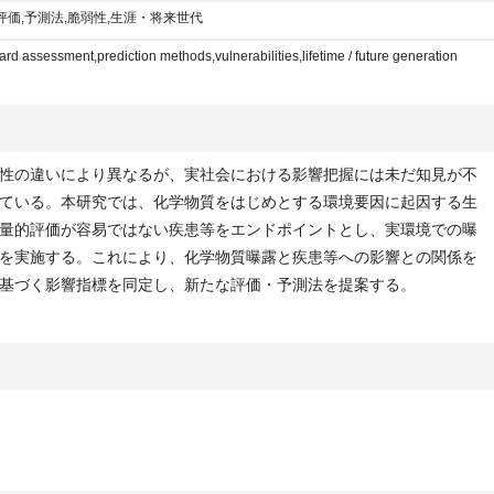
評価,予測法,脆弱性,生涯・将来世代
rd assessment,prediction methods,vulnerabilities,lifetime / future generation
性の違いにより異なるが、実社会における影響把握には未だ知見が不
ている。本研究では、化学物質をはじめとする環境要因に起因する生
量的評価が容易ではない疾患等をエンドポイントとし、実環境での曝
を実施する。これにより、化学物質曝露と疾患等への影響との関係を
基づく影響指標を同定し、新たな評価・予測法を提案する。