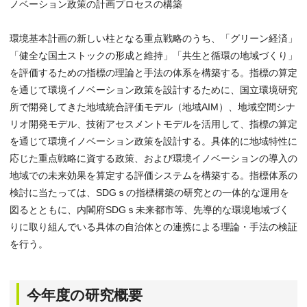
ノベーション政策の計画プロセスの構築
環境基本計画の新しい柱となる重点戦略のうち、「グリーン経済」
「健全な国土ストックの形成と維持」「共生と循環の地域づくり」
を評価するための指標の理論と手法の体系を構築する。指標の算定
を通じて環境イノベーション政策を設計するために、国立環境研究
所で開発してきた地域統合評価モデル（地域AIM）、地域空間シナ
リオ開発モデル、技術アセスメントモデルを活用して、指標の算定
を通じて環境イノベーション政策を設計する。具体的に地域特性に
応じた重点戦略に資する政策、および環境イノベーションの導入の
地域での未来効果を算定する評価システムを構築する。指標体系の
検討に当たっては、SDGｓの指標構築の研究との一体的な運用を
図るとともに、内閣府SDGｓ未来都市等、先導的な環境地域づく
りに取り組んでいる具体の自治体との連携による理論・手法の検証
を行う。
今年度の研究概要