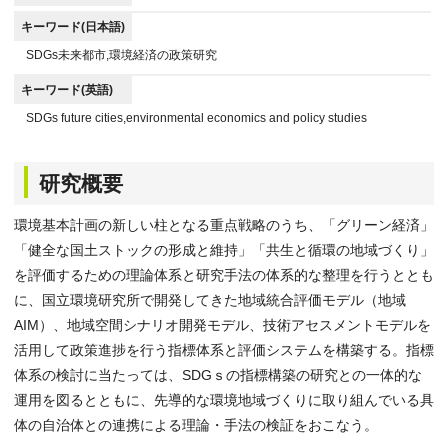
キーワード(日本語)
SDGs未来都市,環境経済の政策研究
キーワード(英語)
SDGs future cities,environmental economics and policy studies
研究概要
環境基本計画の新しい柱となる重点戦略のうち、「グリーン経済」
「健全な国土ストックの形成と維持」「共生と循環の地域づくり」
を評価するための理論体系と研究手法の体系的な整理を行うととも
に、国立環境研究所で開発してきた地域統合評価モデル（地域
AIM）、地域空間シナリオ開発モデル、技術アセスメントモデルを
活用して政策進捗を行う指標体系と評価システムを構築する。指標
体系の検討に当たっては、SDGｓの指標構築の研究との一体的な
運用を図るとともに、先導的な環境地域づくりに取り組んでいる具
体の自治体との連携による理論・手法の検証をおこなう。