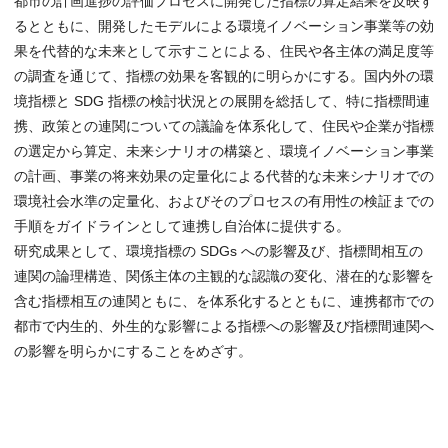
都市の計画進捗の評価プロセスに開発した指標の算定結果を反映す
るとともに、開発したモデルによる環境イノベーション事業等の効
果を代替的な未来として示すことによる、住民や各主体の満足度等
の調査を通じて、指標の効果を客観的に明らかにする。国内外の環
境指標と SDG 指標の検討状況との展開を総括して、特に指標間連
携、政策との連関についての議論を体系化して、住民や企業が指標
の選定から算定、未来シナリオの構築と、環境イノベーション事業
の計画、事業の将来効果の定量化による代替的な未来シナリオでの
環境社会水準の定量化、およびそのプロセスの有用性の検証までの
手順をガイドラインとして連携し自治体に提供する。
研究成果として、環境指標の SDGs への影響及び、指標間相互の
連関の論理構造、関係主体の主観的な認識の変化、潜在的な影響を
含む指標相互の連関ともに、を体系化するとともに、連携都市での
都市で内生的、外生的な影響による指標への影響及び指標間連関へ
の影響を明らかにすることをめざす。