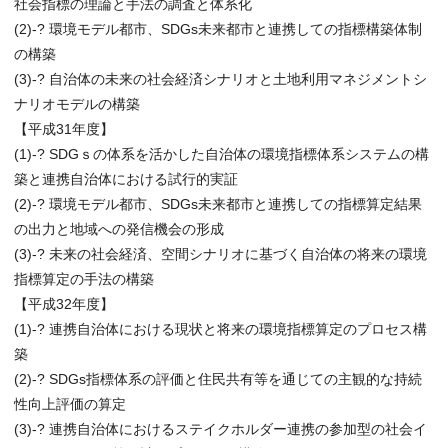
社会指標の理論と手法の調査と体系化
(2)-? 環境モデル都市、SDGs未来都市と連携しての指標構築体制
の構築
(3)-? 自治体の未来の社会経済シナリオと土地利用マネジメントシ
ナリオモデルの構築
【平成31年度】
(1)-? SDGｓの体系を活かした自治体の環境指標体系システムの構
築と連携自治体における試行的実証
(2)-? 環境モデル都市、SDGs未来都市と連携しての指標算定結果
の出力と地域への発信機会の形成
(3)-? 未来の社会経済、空間シナリオに基づく自治体の将来の環境
指標算定の手法の構築
【平成32年度】
(1)-? 連携自治体における現状と将来の環境指標算定のプロセス構
築
(2)-? SDGs指標体系の評価と住民共有等を通じての主観的な持続
性向上評価の算定
(3)-? 連携自治体におけるステイクホルダー連携の参加型の社会イ