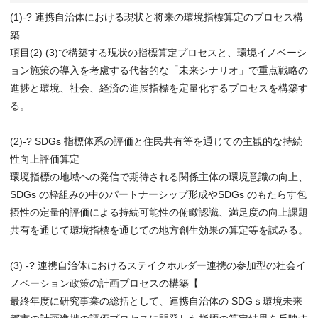
(1)-? 連携自治体における現状と将来の環境指標算定のプロセス構
築
項目(2) (3)で構築する現状の指標算定プロセスと、環境イノベーシ
ョン施策の導入を考慮する代替的な「未来シナリオ」で重点戦略の
進捗と環境、社会、経済の進展指標を定量化するプロセスを構築す
る。
(2)-? SDGs 指標体系の評価と住民共有等を通じての主観的な持続
性向上評価算定
環境指標の地域への発信で期待される関係主体の環境意識の向上、
SDGs の枠組みの中のパートナーシップ形成やSDGs のもたらす包
摂性の定量的評価による持続可能性の俯瞰認識、満足度の向上課題
共有を通じて環境指標を通じての地方創生効果の算定等を試みる。
(3) -? 連携自治体におけるステイクホルダー連携の参加型の社会イ
ノベーション政策の計画プロセスの構築【
最終年度に研究事業の総括として、連携自治体の SDGｓ環境未来