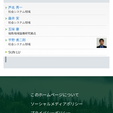
芦名 秀一
社会システム領域
藤井 実
社会システム領域
五味 馨
福島地域協働研究拠点
平野 勇二郎
社会システム領域
SUN LU
このホームページについて
ソーシャルメディアポリシー
プライバシーポリシー