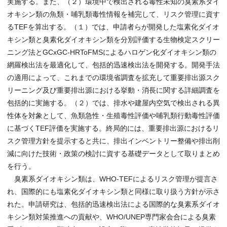
実施する。また、（２）環境中で検出される毒性未知の臭素系ダイ
オキシン類の魚類・哺乳類毒性情報を補完して、リスク管理に資す
るTEFを算出する。（１）では、申請者らが開発した塩素化ダイオ
キシン類と臭素化ダイオキシン類を分別評価する生物検定スクリー
ニング法とGCxGC-HRToFMSによるハロゲン化ダイオキシン類の
網羅検出法を最適化して、包括的迅速検出法を開発する。開発手法
の適用によって、これまでの環境省調査を拡充して重要排出源スク
リーニング及び重要排出源における挙動・消長に関する詳細調査を
包括的に実施する。（２）では、排水や建屋内空気で検出される異
性体を対象として、魚類急性・生殖毒性評価や哺乳類行動毒性評価
に基づくTEF評価を実施する。終局的には、重要排出源におけるリ
スク管理方針を提示すると共に、排出インベントリー整備や排出削
減に向けた技術・政策の検討に資する基礎データとして取りまとめ
を行う。
臭素系ダイオキシン類は、WHO-TEFによるリスク管理が提言さ
れ、国際的にも塩素化ダイオキシン類と同様に取り扱う方針が示さ
れた。申請研究は、包括的迅速検出法による国際的な臭素系ダイオ
キシン類対策推進への貢献や、WHO/UNEP専門家会合による臭素