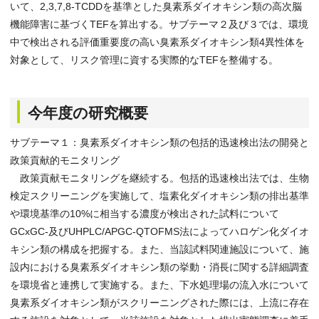
いて、2,3,7,8-TCDDを基準とした臭素系ダイオキシン類の高次脳
機能障害に基づくTEFを算出する。サブテーマ２及び３では、環境
中で検出される評価重要度の高い臭素系ダイオキシン類4異性体を
対象として、リスク管理に資する実際的なTEFを整備する。
今年度の研究概要
サブテーマ１：臭素系ダイオキシン類の包括的迅速検出法の開発と
政策貢献的モニタリング
政策貢献モニタリングを継続する。包括的迅速検出法では、生物
検定スクリーニングを実施して、塩素化ダイオキシン類の排出基準
や環境基準の10%に相当する濃度が検出された試料について
GCxGC-及びUHPLC/APGC-QTOFMS法によってハロゲン化ダイオ
キシン類の構成を把握する。また、当該試料関連施設について、施
設内における臭素系ダイオキシン類の挙動・消長に関する詳細調査
を環境省と連携して実施する。また、下水処理場の流入水について
臭素系ダイオキシン類がスクリーニングされた際には、上流に存在