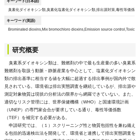
キーワード(日本語)
臭素化ダイオキシン類,臭素化塩素化ダイオキシン類,排出源対策,毒性等価係数
キーワード(英語)
Brominated dioxins,Mix bromochloro dioxins,Emission source control,Toxic eq
研究概要
臭素系ダイオキシン類は、難燃剤の中で最も生産量の多い臭素系
難燃剤を取扱う動脈・静脈産業を中心として、塩素化ダイオキシン
類の排出基準に相当する値を大幅に超過する排出事例が国内外で散
見されている。環境省は排出実態調査を継続しているが、排出源や
測定対象物質は現状の分析法の限界から網羅できていない。また、
適切なリスク管理には、世界保健機構（WHO）と国連環境計画
（UNEP）の専門家会合が要求している通り、毒性等価係数
（TEF）を補完する必要がある。
申請研究では、（１）スクリーニング性と物質包括性を兼ね備え
る包括的迅速検出法を開発して、環境省と連携して排出実態調査を