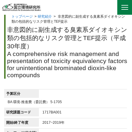
トップページ
>
研究紹介
>
非意図的に副生成する臭素系ダイオキシン
類の包括的なリスク管理とTEF提示
非意図的に副生成する臭素系ダイオキシン
類の包括的なリスク管理とTEF提示（平成
30年度）
A comprehensive risk management and
presentation of toxicity equivalency factors
for unintentional brominated dioxin-like
compounds
予算区分
BA 環境-推進費（委託費） 5-1705
研究課題コード
1717BA001
開始/終了年度
2017~2019年