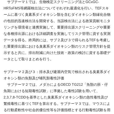
サブテーマ１では、生物検定スクリーニング法とGCxGC-
HRToFMS等網羅検出法についてそれぞれ最適化を行い、TEFスキ
ームに基づく臭素系ダイオキシン類を含むダイオキシン類縁化合物
の包括的迅速検出法を開発する。当該検出法による政策貢献モニタ
リングを環境省と連携実施して、重要排出源スクリーニングや重要
な各種排出源における詳細調査を実施してリスク管理に資する実測
データを得る。終局的には、サブ２及び３で得られるTEFを考慮し
た重要排出源における臭素系ダイオキシン類のリスク管理方針を提
示すると共に、排出削減に向けた技術・政策の検討に資する基礎デ
ータとして取りまとめを行う。
サブテーマ２及び３：排水及び建屋内空気で検出される臭素系ダイ
オキシン類の魚類及び哺乳類毒性評価
サブテーマ２では、メダカによるOECD TG212「魚類の胚・仔
魚期における短期毒性試験」に準拠した毒性試験を用いて、
2,3,7,8-TCDDを基準とした臭素系ダイオキシン類の急性毒性及び
繁殖毒性に基づくTEFを算出する。サブテーマ３では、マウスによ
る行動柔軟性や社会的優位性等を評価指標とする行動毒性試験を用