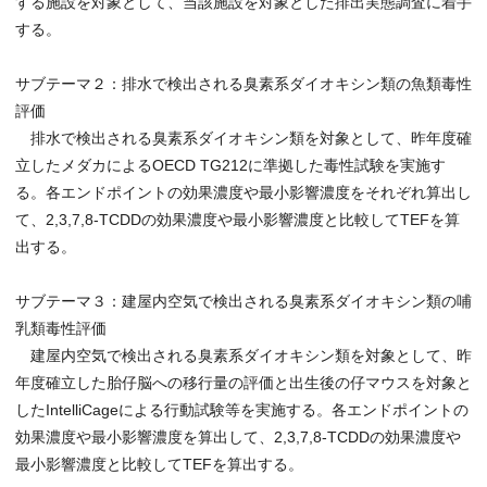
する施設を対象として、当該施設を対象とした排出実態調査に着手
する。
サブテーマ２：排水で検出される臭素系ダイオキシン類の魚類毒性
評価
排水で検出される臭素系ダイオキシン類を対象として、昨年度確
立したメダカによるOECD TG212に準拠した毒性試験を実施す
る。各エンドポイントの効果濃度や最小影響濃度をそれぞれ算出し
て、2,3,7,8-TCDDの効果濃度や最小影響濃度と比較してTEFを算
出する。
サブテーマ３：建屋内空気で検出される臭素系ダイオキシン類の哺
乳類毒性評価
建屋内空気で検出される臭素系ダイオキシン類を対象として、昨
年度確立した胎仔脳への移行量の評価と出生後の仔マウスを対象と
したIntelliCageによる行動試験等を実施する。各エンドポイントの
効果濃度や最小影響濃度を算出して、2,3,7,8-TCDDの効果濃度や
最小影響濃度と比較してTEFを算出する。