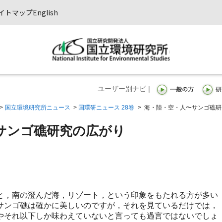
イトマップ
English
ユーザー別ナビ |
>
国立環境研究所ニュース
>
国環研ニュース 28巻
>
海・陸・空・人〜サンゴ礁研
サンゴ礁研究の広がり
，南の澄んだ海，リゾート，という印象をもたれる方が多い
サンゴ礁は確かに美しいのですが，それを見ているだけでは，
やそれ以下しか味わえていないと言っても過言ではないでしょ