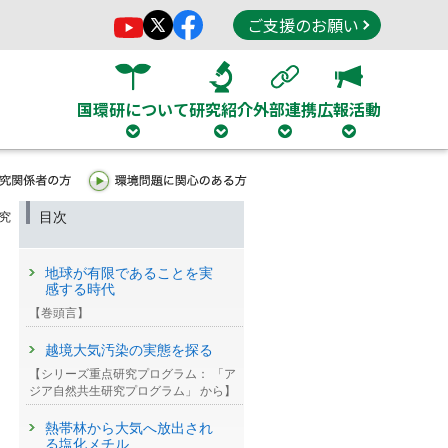
ご支援のお願い
国環研について
研究紹介
外部連携
広報活動
目次
究
地球が有限であることを実
感する時代
【巻頭言】
越境大気汚染の実態を探る
【シリーズ重点研究プログラム： 「ア
ジア自然共生研究プログラム」 から】
熱帯林から大気へ放出され
る塩化メチル