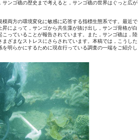
，サンゴ礁の歴史まで考えると，サンゴ礁の世界はぐっと広が
模両方の環境変化に敏感に応答する指標生態系です。最近で
上昇によって，サンゴから共生藻が抜け出し，サンゴ骨格が白
起こっていることが報告されています。また，サンゴ礁は，陸
さまざまなストレスにさらされています。本稿では，こうした
係を明らかにするために現在行っている調査の一端をご紹介し