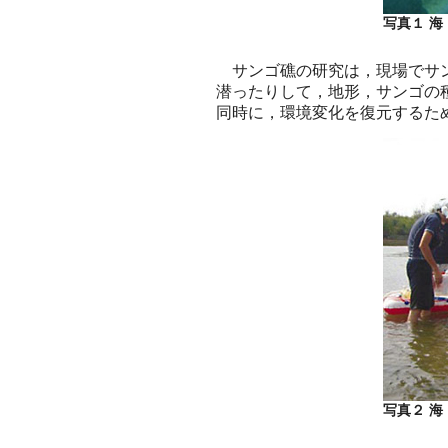
写真１ 海
サンゴ礁の研究は，現場でサン
潜ったりして，地形，サンゴの
同時に，環境変化を復元するた
写真２ 海