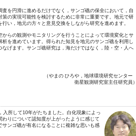
査を円滑に進めるだけでなく，サンゴ礁の保全において，自
対策の実現可能性を検討するために非常に重要です。地元で研
を行い，地元の方々と意見交換をしながら研究を進めます。
からの観測やモニタリングを行うことによって環境変化とサ
解析を進めています。得られた知見を地元のサンゴ礁を利用し
つなげます。サンゴ礁研究は，海だけではなく，陸・空・人へ
（やまの ひろや，地球環境研究センタ
衛星観測研究室主任研究員
，入所して10年がたちました。白化現象によっ
関わりについて認知度が上がったように感じて
でサンゴ礁が有名になることに複雑な思いも感