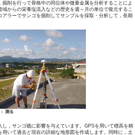
掘削を行って骨格中の同位体や微量金属を分析することによ
陸域からの栄養塩流入などの歴史を週～月の単位で復元するこ
コアラーでサンゴを掘削してサンプルを採取・分析して，長期
 ： 測る
し，サンゴ礁に影響を与えています。GPSを用いて標高を精
を用いて過去と現在の詳細な地形図を作成します。同時に，土