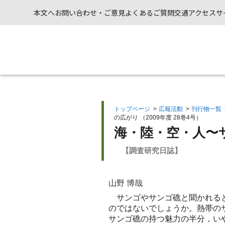
本文へ
お問い合わせ・ご意見
よくあるご質問
交通アクセス
サ
トップページ
>
広報活動
>
刊行物一覧
の広がり （2009年度 28巻4号）
海・陸・空・人〜
【調査研究日誌】
山野 博哉
サンゴやサンゴ礁と聞かれると
のではないでしょうか。熱帯の
サンゴ礁の持つ魅力の半分，い