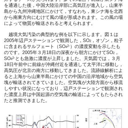
を通過した後，中国大陸沿岸部に高気圧が進入し，山東半
島から九州沖縄地区にかけて，すなわち，東シナ海を北西
から南東方向にむけて風の場が形成されます。この風の場
によって物質が輸送されると考えられます。
越境大気汚染の典型的な例を以下に示します。図１は
2005年辺戸ステーションで観測した，SO
，オゾン，粒子
2
に含まれるサルフェート（SO
2-
）の濃度変動を示したも
4
のです。2005年３月18日の深夜から朝方にかけてSO
，
2
SO
2-
とも急激に濃度が上昇しました。天気図では，３月
4
18日午前中に前線が沖縄付近を通過して太平洋に移動し，
高気圧が北京の南方に移動してきました。流跡線解析によ
ると上海から山東半島にかけての中国の沿岸地域から空気
塊が輸送されてきていました。空気塊が大陸方面から移流
しやすい状況になっており，辺戸ステーションで観測され
た濃度上昇は中国起源の空気塊の輸送によってもたらされ
たと推測できました。