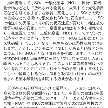
排出源近くではSO
，一酸化窒素（NO），揮発性有機
2
化合物などとして放出される物質も，大気中では光化学反
応などを経てさまざまな物質に変化します。SO
は大気中
2
や雲粒などの液滴中で酸化されSO
2-
に変換されます。SO
4
2
は輸送中の天候により物質の反応速度が変わり，輸送後の
物質の組成が変化します。窒素化合物はもう少し複雑であ
り，発生源ではNO，二酸化窒素（NO
）としてオゾンの
2
反応サイクルに寄与します。一方で，NO
は反応によりガ
2
ス状硝酸（HNO3）となり，乾性あるいは湿性沈着で消失
します。ただし，アンモニア（NH
）があると硝酸アンモ
3
ニウム（NH
NO
）となり微粒子を生成します。さらに粒
4
3
子状のNH
NO
は輸送中に黄砂など粗大粒子に取り込まれ
4
3
輸送されることもあります。このように窒素酸化物は化学
反応を起こすと共にガス，粒子とその形態（相）変化を起
こしつつ輸送されるため，気相と凝縮相（粒子）の両方に
含まれる窒素酸化物を測定する必要があります。
2006年から2007年にかけて辺戸ステーションにおいて
窒素化合物の長期観測を行いました。中国での観測は中国
環境科学研究院の王博士のグループと，また反応性窒素化
合物（NOy）やHNO
の観測は大阪府立大の坂東教授のグ
3