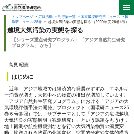
トップページ
>
広報活動
>
刊行物一覧
>
国立環境研究所ニュース
>
国
環研ニュース 28巻
>
越境大気汚染の実態を探る （2009年度 28巻4号）
越境大気汚染の実態を探る
【シリーズ重点研究プログラム： 「アジア自然共生研究
プログラム」 から】
高見 昭憲
はじめに
近年，アジア地域では経済的な発展がすすみ，エネルギ
ー消費が増え，大気中への物質の排出が増加しています。
「アジア自然共生研究プログラム」における「アジアの大
気環境評価手法の開発」プロジェクト（国環研ニュース25
巻６号参照）では，サブテーマとして「アジアの広域越境
大気汚染の実態解明（観測研究）」という課題をもうけ，
地上観測や航空機観測などを行い大気汚染物質の濃度変
動，輸送される物質の化学変化，空間的分布や立体的構造