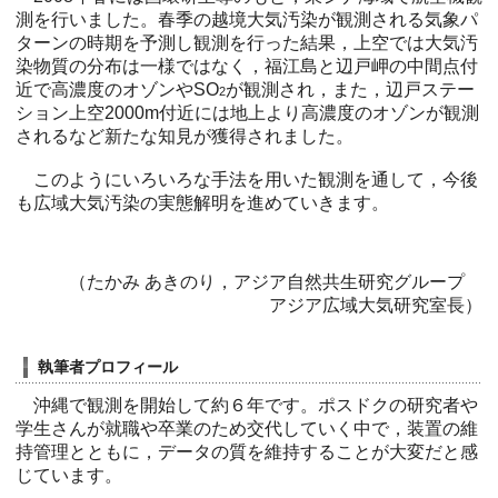
測を行いました。春季の越境大気汚染が観測される気象パ
ターンの時期を予測し観測を行った結果，上空では大気汚
染物質の分布は一様ではなく，福江島と辺戸岬の中間点付
近で高濃度のオゾンやSO
が観測され，また，辺戸ステー
2
ション上空2000m付近には地上より高濃度のオゾンが観測
されるなど新たな知見が獲得されました。
このようにいろいろな手法を用いた観測を通して，今後
も広域大気汚染の実態解明を進めていきます。
（たかみ あきのり，アジア自然共生研究グループ
アジア広域大気研究室長）
執筆者プロフィール
沖縄で観測を開始して約６年です。ポスドクの研究者や
学生さんが就職や卒業のため交代していく中で，装置の維
持管理とともに，データの質を維持することが大変だと感
じています。