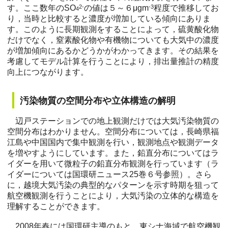
す。ここ数年のSO
2-
の値は５～６μgm
-3
程度で推移してお
4
り，当時と比較すると濃度が増加している傾向にありま
す。このように長期観測をすることによって，硫黄酸化物
だけでなく，窒素酸化物や有機物についても大気中の濃度
が増加傾向にあるかどうかがわかってきます。その結果を
考慮してモデル計算を行うことにより，排出量推計の精度
向上につながります。
汚染物質の空間分布や立体構造の解明
辺戸ステーションでの地上観測だけでは大気汚染物質の
空間分布はわかりません。空間分布については，長崎県福
江島や中国国内で集中観測を行い，観測地点や観測データ
を増やすようにしています。また，鉛直分布についてはラ
イダーを用いて微粒子の鉛直分布観測を行っています（ラ
イダーについては国環研ニュース25巻６号参照）。さら
に，越境大気汚染の典型的なパターンを示す時期を狙って
航空機観測を行うことにより，大気汚染の立体的な構造を
理解することができます。
2008年春には国環研主導のもと，東シナ海域で航空機観