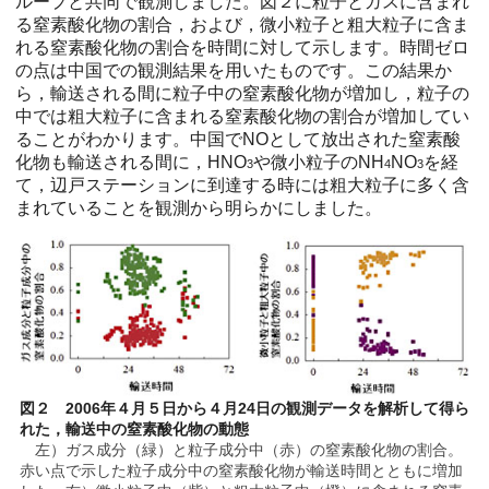
ループと共同で観測しました。図２に粒子とガスに含まれ
る窒素酸化物の割合，および，微小粒子と粗大粒子に含ま
れる窒素酸化物の割合を時間に対して示します。時間ゼロ
の点は中国での観測結果を用いたものです。この結果か
ら，輸送される間に粒子中の窒素酸化物が増加し，粒子の
中では粗大粒子に含まれる窒素酸化物の割合が増加してい
ることがわかります。中国でNOとして放出された窒素酸
化物も輸送される間に，HNO
や微小粒子のNH
NO
を経
3
4
3
て，辺戸ステーションに到達する時には粗大粒子に多く含
まれていることを観測から明らかにしました。
図２ 2006年４月５日から４月24日の観測データを解析して得ら
れた，輸送中の窒素酸化物の動態
左）ガス成分（緑）と粒子成分中（赤）の窒素酸化物の割合。
赤い点で示した粒子成分中の窒素酸化物が輸送時間とともに増加