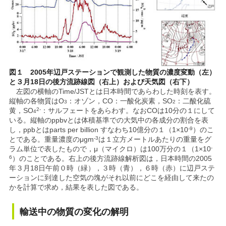
図１ 2005年辺戸ステーションで観測した物質の濃度変動（左）
と３月18日の後方流跡線図（右上）および天気図（右下）
左図の横軸のTime/JSTとは日本時間であらわした時刻を表す。
縦軸の各物質はO
：オゾン，CO：一酸化炭素，SO
：二酸化硫
3
2
黄，SO
2-
：サルフェートをあらわす。なおCOは10分の１にして
4
いる。縦軸のppbvとは体積基準での大気中の各成分の割合を表
し，ppbとはparts per billion すなわち10億分の１（1×10
-9
）のこ
とである。重量濃度のμgm
-3
は１立方メートルあたりの重量をグ
ラム単位で表したもので，μ（マイクロ）は100万分の１（1×10
-
6
）のことである。右上の後方流跡線解析図は，日本時間の2005
年３月18日午前０時（緑），３時（青），６時（赤）に辺戸ステ
ーションに到達した空気の塊がそれ以前にどこを経由して来たの
かを計算で求め，結果を表した図である。
輸送中の物質の変化の解明