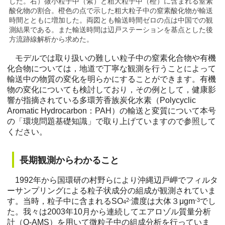
した。右）微小粒子中（紫）と粗大粒子中（橙）に含まれる窒素
酸化物の割合。橙色の点で示した粗大粒子中の窒素酸化物が輸送
時間とともに増加した。両図とも輸送時間ゼロの点は中国での観
測結果である。また輸送時間は辺戸ステーションを基点とした後
方流跡線解析から求めた。
モデルでは取り扱いの難しい粒子中の窒素化合物や有機
化合物については，地道で丁寧な観測を行うことによって
輸送中の物質の変化を明らかにすることができます。有機
物の変化についても検討しており，その例として，健康影
響が指摘されている多環芳香族炭化水素（Polycyclic
Aromatic Hydrocarbon：PAH）の輸送と変質について本号
の「環境問題基礎知識」で取り上げていますので参照して
ください。
長期観測からわかること
1992年から国環研の村野らにより沖縄辺戸岬でフィルタ
ーサンプリングによる粒子状成分の組成が観測されていま
す。当時，粒子中に含まれるSO
2-
濃度は大体３μgm
-3
でし
4
た。我々は2003年10月から連続してエアロゾル質量分析
計（Q-AMS）を用いて微粒子中の組成分析を行っていま