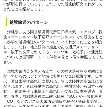
の解明を行っています。これまでの観測的研究でわかって
きたことを紹介します。
越境輸送のパターン
沖縄県にある国立環境研究所辺戸岬大気・エアロゾル観
測ステーション（以下辺戸ステーション）での観測をもと
に春季の越境輸送のパターンについてわかったことを紹介
します。なお，地上観測の拠点である辺戸ステーション
や，以下の文章で出てくるエアロゾル（微粒子）の測定法
については国環研ニュース24巻４号と６号を参照してくだ
さい。
越境大気汚染を考える上で，その輸送過程を基本的に支
配しているのはアジア地域に典型的な気圧配置です。日本
は，夏は太平洋高気圧に覆われ，冬は大陸性の高気圧に支
配されます。春は移動性の高気圧が中国大陸から日本へ移
動し，前線を伴う低気圧と高気圧が交互に日本を通過しま
す。春季，前線通過後に二酸化硫黄（SO
）や一酸化炭素
2
（CO）などのガス状大気汚染物質や粒子状物質濃度が上
昇するケースが見られます。多くの場合，前線が東シナ海