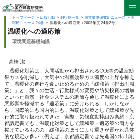
トップページ
>
広報活動
>
刊行物一覧
>
国立環境研究所ニュース
>
国
環研ニュース 24巻
>
温暖化への適応策（2005年度 24巻2号）
温暖化への適応策
環境問題基礎知識
高橋 潔
温暖化対策は，人間活動から排出されるCO
等の温室効
2
果ガスを削減し，大気中の温室効果ガス濃度の上昇を抑え
て，温暖化の進行を食い止めるための「緩和策（排出削減
策）」と，我々の生活・行動様式の変更や防災投資の増加
といった自然・社会システムの調節を通じて温暖化による
悪影響を軽減する「適応策」に分けられる。しかしなが
ら，国際的にも国内的にも，温暖化対策として緩和策が先
行的に取り扱われてきた。実際，気候変動枠組み条約・京
都議定書でも，温暖化対策として緩和策・適応策の両方を
掲げているものの，緩和策のほうにより重きが置かれ具体
的な規定が多い（例えば，京都議定書では先進国の排出削