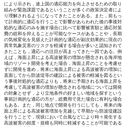
により示され，途上国の適応能力を向上させるための取り
組みが緊急課題であるということが多くの政策決定者によ
り理解されるようになってきたことがある。また，前もっ
て計画的に適応を行うことで影響があらわれた後の事後対
処的な適応のみを施す場合に比べて影響被害額と適応対策
費の総和を抑えることが可能なケースがあることや，長期
の気候変化を見据えた計画的な適応が副次効果的に現在の
異常気象災害のリスクを軽減する場合が多いと認知されて
きたことも，適応への注目が高まってきた一因である。例
えば，海面上昇による高波被害の増加が懸念される海岸地
域のリゾート開発を考えた場合，海面上昇のことを考慮せ
ずに開発を進め，将来に海面上昇による高波被害の増加に
直面してから防波堤等の建設による被害の軽減を図るとい
う事後対処的な適応よりも，将来に予期される海面上昇を
考慮して高波被害の増加が懸念される地域については開発
の対象とせず，より立地条件の好ましい地域を探すという
事前計画的な適応の方が，総費用で見た場合に有利な場合
もある。また，同じ地点で開発を行うにしても，将来の海
面上昇による高波被害増加を見越して早期から防波堤建設
を行うことで，現状において台風などにより時々発生する
高波被害の頻度・規模も同時に軽減することが可能である