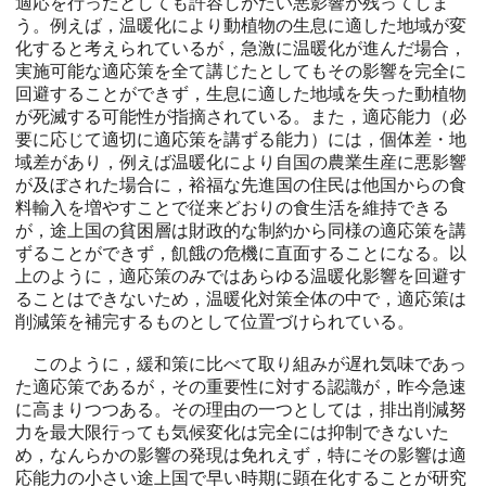
適応を行ったとしても許容しがたい悪影響が残ってしま
う。例えば，温暖化により動植物の生息に適した地域が変
化すると考えられているが，急激に温暖化が進んだ場合，
実施可能な適応策を全て講じたとしてもその影響を完全に
回避することができず，生息に適した地域を失った動植物
が死滅する可能性が指摘されている。また，適応能力（必
要に応じて適切に適応策を講ずる能力）には，個体差・地
域差があり，例えば温暖化により自国の農業生産に悪影響
が及ぼされた場合に，裕福な先進国の住民は他国からの食
料輸入を増やすことで従来どおりの食生活を維持できる
が，途上国の貧困層は財政的な制約から同様の適応策を講
ずることができず，飢餓の危機に直面することになる。以
上のように，適応策のみではあらゆる温暖化影響を回避す
ることはできないため，温暖化対策全体の中で，適応策は
削減策を補完するものとして位置づけられている。
このように，緩和策に比べて取り組みが遅れ気味であっ
た適応策であるが，その重要性に対する認識が，昨今急速
に高まりつつある。その理由の一つとしては，排出削減努
力を最大限行っても気候変化は完全には抑制できないた
め，なんらかの影響の発現は免れえず，特にその影響は適
応能力の小さい途上国で早い時期に顕在化することが研究