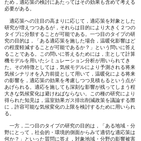
ため，適応策の検討にあたってはその効果も含めて考える
必要がある。
適応策への注目の高まりに応じて，適応策を対象とした
研究が増えつつあるが，それらは目的により大きく２つの
タイプに分類することが可能である。一つ目のタイプの研
究の目的は，「ある適応策を施した場合，温暖化影響はど
の程度軽減することが可能であるか？」という問いに答え
ることである。この問いに答えるためには，主として計算
機モデルを用いたシミュレーション分析が用いられてき
た。その特徴としては，気候モデルにより予測される将来
気候シナリオを入力前提として用いて，温暖化による将来
の影響を，適応策の効果を考慮しつつ見積もるという点が
あげられる。適応を施しても深刻な影響が残ってしまう程
大きな気候変化は避けねばならない。この種の研究により
得られた知見は，温室効果ガス排出削減政策を議論する際
に，許容可能な気候変化の上限を検討するために用いられ
る。
一方，二つ目のタイプの研究の目的は，「ある地域・分
野にとって，社会的・環境的側面からみて適切な適応策は
何か？」といった質問に答え，対象地域・分野の影響被害