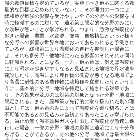
減の数値目標を定めているが，実施すべき適応に関する数
量的な目標は定められていない）。その理由の一つには，
緩和策が気候の影響を受けやすい全ての分野への影響を同
時に軽減するのに対して，適応策は限定的な分野のみにし
か効果が無いことが挙げられる。つまり，急激な温暖化が
起きた場合，農業，水資源，健康，自然植生といった様々
な分野への影響が世界各地においてあらわれると予測され
ているが，緩和策により温暖化の進行を抑制した場合に
は，それら多分野・他地域にわたる影響のそれぞれが同時
に軽減されることになる。一方，適応策は，例えば温暖化
により渇水が起きやすくなると見込まれる地域で貯水池を
建設したり，高温により農作物の発育が悪くなる地域でよ
り高温に耐性のある農作物に栽培種を変更したりというよ
うに，基本的に分野・地域を特定して施される対策であ
り，その効果が及ぶのは対策の対象となった分野・地域に
限定される。また，緩和策が先行的に取り扱われた別の理
由としては，適応策のみによって温暖化を乗り切ることは
不可能であるとの見込みが当初よりあったことが挙げられ
る。歯止め無く温室効果ガスを排出して温暖化が急速に進
行した場合，一部の分野・地域の影響は適応により十分和
らげることができるが，その他の分野・地域では最大限の