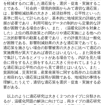
を軽減するのに適した適応策を，選択・促進・実施するこ
とである。「社会的・環境的側面からみて適切な適応策」
は，影響軽減効果の大きさ，経済効率性，公平性といった
基準に照らして計られるが，基本的に地域状況の詳細な把
握が必要であり，利用可能なデータの制約から定量的な評
価が困難である場合が多い。また，（温暖化以外を対象と
した）上位の既存政策との関わりや適応実施による他への
二次的影響等の勘案も必要であり，その評価方法は一般化
が困難である。影響削減効果の大きな適応策であっても，
適応策を施さない場合の影響被害の大きさに比べて適応の
実施費用が莫大であれば適切とはいえないし，また国全体
で集計してみるとメリットがある場合でも，内訳を見た場
合に得をする人と損をする人に大きく分かれてしまうよう
な適応策は公平性の点から見て適切とはいえない。また，
貧困削減，災害対策，産業発展等に関する既存の上位政策
と相容れない適応策は採用が困難である。地域別の事情を
理解したうえで，適切な適応策を選択・促進・実施する必
要がある。
以上のように適応研究は大きく２つのタイプに分類され
るが，温暖化問題の解決に向けては，両タイプの適応研究