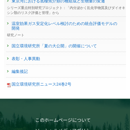
東京湾における底棲魚介類の種組成と生物量の変遷
シリーズ重点特別研究プロジェクト：「内分泌かく乱化学物質及びダイオキ
シン類のリスク評価と管理」から
温室効果ガス安定化レベル検討のための統合評価モデルの
開発
研究ノート
国立環境研究所「夏の大公開」の開催について
表彰・人事異動
編集後記
国立環境研究所ニュース24巻2号
このホームページについて