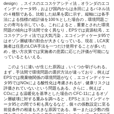
design），スイスのエコスケアシティ法，オランダのエコ
インディケータ95，および国内からは永田によるパネル法
の４種類である。比較した結果を図に示す。縦軸には各手
法による指標の総計値を100％とした場合の，環境問題ご
との寄与を示している。これによると，重要とされた環境
問題の傾向は手法間で全く異なり，EPSでは資源枯渇，エ
コスケアシティ法では大気汚染，エコインディケータ95で
はオゾン層破壊の割合が大きくなっている。現在，LCA実
施者は任意のLCIA手法を一つだけ使用することが多いた
め，使い方次第では実施者の意図に応じた評価が可能にな
っているともいえる。
このように違いが生じた原因は，いくつか挙げられる。
まず，手法間で環境問題の選択方法が違っており，例えば
EPSでは廃棄物関係の環境問題がなく，エコインディケー
タ95ではNOxによる酸性化は考慮されるが，健康リスクは
評価されていないという問題もある。さらに，例えば，
CO
による温暖化を基準とした場合の CFC-11によるオゾ
2
ン層破壊に対する重みを調べると，EPSとエコインディケ
ータ95との間で５桁も異なるなど，個々の係数設定に至る
前提条件の相違も大きな原因である。単一または少数の指