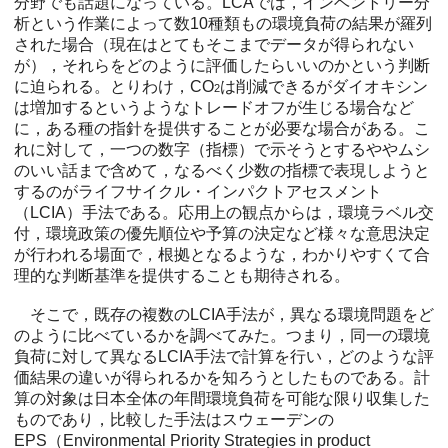
分野でも話題になっている。LCAでは，インベントリー分
析という作業によって数10種類もの環境負荷の結果が羅列
された場合（現在はとてもそこまでデータが得られない
が），それらをどのように評価したらいいのかという判断
に迫られる。とりわけ，CO
は削減できるがダイオキシン
2
は増加するというようなトレードオフが生じる場合など
に，ある種の指針を提供することが必要な場合がある。こ
れに対して，一つの数字（指標）で示そうとするややムシ
のいい話まで含めて，なるべく少数の指標で表現しようと
するのがライフサイクル・インパクトアセスメント
（LCIA）手法である。応用上の観点からは，環境ラベル交
付，環境政策の優先順位や予算の決定など様々な意思決定
が行われる場面で，根拠となるような，わかりやすくて合
理的な判断基準を提供することも期待される。
そこで，既存の複数のLCIA手法が，異なる環境問題をど
のように比べているかを調べてみた。つまり，同一の環境
負荷に対して異なるLCIA手法で計算を行い，どのような評
価結果の違いが得られるかを知ろうとしたものである。計
算の対象は日本全体の年間環境負荷を可能な限り収集した
ものであり，比較した手法はスウェーデンの
EPS（Environmental Priority Strategies in product