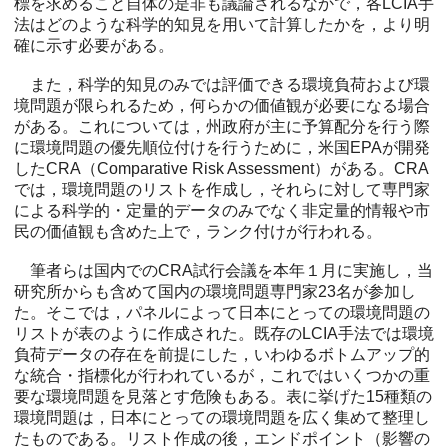
標を求めること自体の是非も議論されるなかで，各LCIA手
法はどのような科学的知見を用いて計算したかを，より明
確に示す必要がある。
また，科学的知見のみでは評価できる環境負荷および環
境問題が限られるため，何らかの価値観が必要になる場合
がある。これについては，州政府が主に予算配分を行う際
に環境問題の優先順位付けを行うために，米国EPAが開発
したCRA（Comparative Risk Assessment）がある。CRA
では，環境問題のリストを作成し，それらに対して専門家
による科学的・定量的データのみでなく非定量的情報や市
民の価値観も含めた上で，ランク付けが行われる。
筆者らは国内でのCRA試行会議を本年１月に実施し，当
研究所からも含めて国内の環境問題専門家23名が参加し
た。そこでは，パネルによって日本にとっての環境問題の
リストが表のように作成された。既存のLCIA手法では環境
負荷データの存在を前提にした，いわゆるボトムアップ的
な統合・指標化が行われているが，これではいくつかの重
要な環境問題を見落とす危険もある。表に挙げた15種類の
環境問題は，日本にとっての環境問題を広く集めて整理し
たものである。リスト作成の後，エンドポイント（影響の