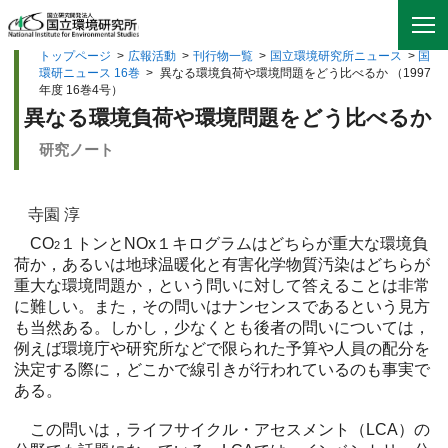
トップページ
>
広報活動
>
刊行物一覧
>
国立環境研究所ニュース
>
国
環研ニュース 16巻
>
異なる環境負荷や環境問題をどう比べるか （1997
年度 16巻4号）
異なる環境負荷や環境問題をどう比べるか
研究ノート
寺園 淳
CO
１トンとNOx１キログラムはどちらが重大な環境負
2
荷か，あるいは地球温暖化と有害化学物質汚染はどちらが
重大な環境問題か，という問いに対して答えることは非常
に難しい。また，その問いはナンセンスであるという見方
も当然ある。しかし，少なくとも後者の問いについては，
例えば環境庁や研究所などで限られた予算や人員の配分を
決定する際に，どこかで線引きが行われているのも事実で
ある。
この問いは，ライフサイクル・アセスメント（LCA）の