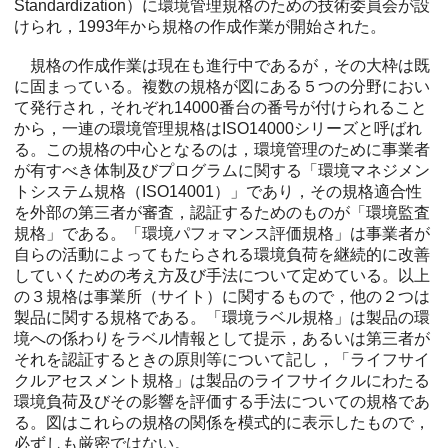
Standardization）に環境管理規格のための技術委員会が設
けられ，1993年から規格の作成作業が開始された。
規格の作成作業は現在も進行中であるが，その大枠は既
に固まっている。複数の規格が図にある５つの分野におい
て発行され，それぞれ14000番台の番号が付けられること
から，一連の環境管理規格はISO14000シリーズと呼ばれ
る。この規格の中心となるのは，環境管理のために事業者
が有すべき体制及びプログラムに関する「環境マネジメン
トシステム規格（ISO14001）」であり，その規格適合性
を外部の第三者が審査，認証するためのものが「環境監査
規格」である。「環境パフォマンス評価規格」は事業者が
自らの活動によってもたらされる環境負荷を継続的に改善
していくための考え方及び手法について定めている。以上
の３規格は事業所（サイト）に関するもので，他の２つは
製品に関する規格である。「環境ラベル規格」は製品の環
境への係わりをラベル情報として提示，あるいは第三者が
それを認証するときの原則等について記し，「ライフサイ
クルアセスメント規格」は製品のライフサイクルにわたる
環境負荷及びその影響を評価する手法についての規格であ
る。図はこれらの規格の関係を模式的に表示したもので，
必ずしも厳密ではない。