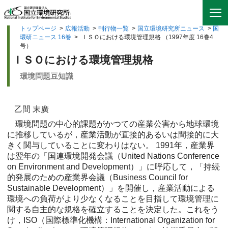
トップページ
>
広報活動
>
刊行物一覧
>
国立環境研究所ニュース
>
国
環研ニュース 16巻
>
ＩＳＯにおける環境管理規格 （1997年度 16巻4
号）
ＩＳＯにおける環境管理規格
環境問題豆知識
乙間 末廣
環境問題の中心的課題がかつての産業公害から地球環境
に推移しているが，産業活動が直接的あるいは間接的に大
きく関与していることに変わりはない。 1991年，産業界
は翌年の「国連環境開発会議（United Nations Conference
on Environment and Development）」に呼応して，「持続
的発展のための産業界会議（Business Council for
Sustainable Development）」を開催し，産業活動による
環境への負荷がより少なくなることを目指して環境管理に
関する自主的な規格を確立することを決定した。これをう
け，ISO（国際標準化機構：International Organization for