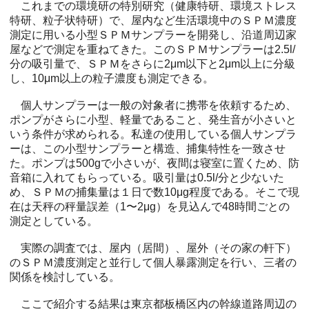
これまでの環境研の特別研究（健康特研、環境ストレス
特研、粒子状特研）で、屋内など生活環境中のＳＰＭ濃度
測定に用いる小型ＳＰＭサンプラーを開発し、沿道周辺家
屋などで測定を重ねてきた。このＳＰＭサンプラーは2.5l/
分の吸引量で、ＳＰＭをさらに2μm以下と2μm以上に分級
し、10μm以上の粒子濃度も測定できる。
個人サンプラーは一般の対象者に携帯を依頼するため、
ポンプがさらに小型、軽量であること、発生音が小さいと
いう条件が求められる。私達の使用している個人サンプラ
ーは、この小型サンプラーと構造、捕集特性を一致させ
た。ポンプは500gで小さいが、夜間は寝室に置くため、防
音箱に入れてもらっている。吸引量は0.5l/分と少ないた
め、ＳＰＭの捕集量は１日で数10μg程度である。そこで現
在は天秤の秤量誤差（1〜2μg）を見込んで48時間ごとの
測定としている。
実際の調査では、屋内（居間）、屋外（その家の軒下）
のＳＰＭ濃度測定と並行して個人暴露測定を行い、三者の
関係を検討している。
ここで紹介する結果は東京都板橋区内の幹線道路周辺の