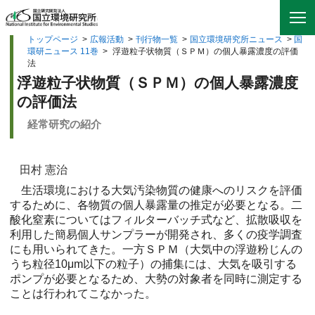
トップページ
>
広報活動
>
刊行物一覧
>
国立環境研究所ニュース
>
国
環研ニュース 11巻
>
浮遊粒子状物質（ＳＰＭ）の個人暴露濃度の評価
法
浮遊粒子状物質（ＳＰＭ）の個人暴露濃度
の評価法
経常研究の紹介
田村 憲治
生活環境における大気汚染物質の健康へのリスクを評価
するために、各物質の個人暴露量の推定が必要となる。二
酸化窒素についてはフィルターバッチ式など、拡散吸収を
利用した簡易個人サンプラーが開発され、多くの疫学調査
にも用いられてきた。一方ＳＰＭ（大気中の浮遊粉じんの
うち粒径10μm以下の粒子）の捕集には、大気を吸引する
ポンプが必要となるため、大勢の対象者を同時に測定する
ことは行われてこなかった。