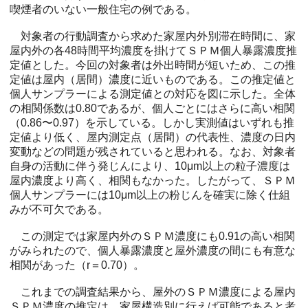
喫煙者のいない一般住宅の例である。
対象者の行動調査から求めた家屋内外別滞在時間に、家
屋内外の各48時間平均濃度を掛けてＳＰＭ個人暴露濃度推
定値とした。今回の対象者は外出時間が短いため、この推
定値は屋内（居間）濃度に近いものである。この推定値と
個人サンプラーによる測定値との対応を図に示した。全体
の相関係数は0.80であるが、個人ごとにはさらに高い相関
（0.86〜0.97）を示している。しかし実測値はいずれも推
定値より低く、屋内測定点（居間）の代表性、濃度の日内
変動などの問題が残されていると思われる。なお、対象者
自身の活動に伴う発じんにより、10μm以上の粒子濃度は
屋内濃度より高く、相関もなかった。したがって、ＳＰＭ
個人サンプラーには10μm以上の粉じんを確実に除く仕組
みが不可欠である。
この測定では家屋内外のＳＰＭ濃度にも0.91の高い相関
がみられたので、個人暴露濃度と屋外濃度の間にも有意な
相関があった（r＝0.70）。
これまでの調査結果から、屋外のＳＰＭ濃度による屋内
ＳＰＭ濃度の推定は、家屋構造別に行えば可能であると考