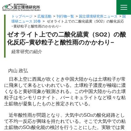
トップページ
>
広報活動
>
刊行物一覧
>
国立環境研究所ニュース
>
国
環研ニュース 10巻
>
ゼオライト上での二酸化硫黄（SO2）の酸化反応
−黄砂粒子と酸性雨のかかわり−
ゼオライト上での二酸化硫黄（SO2）の酸
化反応−黄砂粒子と酸性雨のかかわり−
経常研究の紹介
内山 政弘
日本上空に西風が吹くとき中国大陸からは土壌粒子が常
に飛来して来るといわれている。土壌粒子濃度が極端に濃
くなると黄砂現象が観測される。この中国大陸からの土壌
粒子はモンモリロナイト、バーミキュライトなど様々な粘
土鉱物が凝集したものと推定されている。
近年酸性雨が問題となり、大気中のSO
の酸化経路とし
2
て不均一反応が興味を持たれている。そこで大気中での粘
土鉱物のSO
酸化能の検討を行うことにした。実験では黄
2