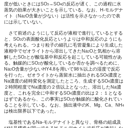
度が低いときにはSO
→SO
の反応が遅く、この過程に水
3
4
蒸気の効果が大きいことを示している。なお、H-モルデナ
イト（Na
O含量が少ない）は活性を示さなかったので表
2
には示していない。
さて前述のようにして反応が液相で進行しているとする
と、SO
の表面酸化反応というよりは中和反応のようにも
2
考えられる。つまり粒子の細孔に毛管凝集により生成した
液相中でゼオライトから溶出してきたNa
Oと気相から溶
2
解したSO
とが酸塩基中和反応を起こしている可能性があ
2
る。触媒的にSO
が酸化しているか否かを調べるために、
2
Na
O含量が少ないHY4.8を用いて98％以上の湿度で反応
2
を行った。ゼオライトから蒸留水に抽出されるSO
濃度と
4
Na濃度の経時変化を測定したところ、生成するSO
濃度は
4
２時間程度でNa濃度の２倍以上となった。溶出したNa濃
度と、これを完全に中和するSO
濃度の比は２：１となる
4
はずであるから、この事実はSO
が触媒的に酸化されてい
2
ることを示している。なお、抽出液中のK、Mg、Ca、NH
4
は検出限界以下であった。
塩基性であるNa-モルデナイトと異なり、骨格の組成及