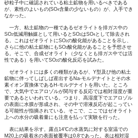
砂粒子中に確認されている粘土鉱物を用いるべきである
が、素性のよいもの(SO
含量の少ないもの）が、入手でき
4
なかった。
一方、粘土鉱物の一種であるゼオライトを排ガス中の
SO
低減用触媒として用いるとSO
はSO
として除去され
2
2
4
る。これはゼオライトにSO
の酸化能があることを示し、
2
さらに他の粘土鉱物にもSO
酸化能があることを予想させ
2
る。そこで、合成ゼオライト（少なくとも排ガス中では活
性である）を用いてSO
の酸化反応を試みた。
2
ゼオライトには多くの種類があるが、Y型及び他の粘土
鉱物に伴ってしばしば産出するNa-モルデナイトとその水
素イオン置換体であるH-モルデナイトを用いた。ところ
で、大気中でエアロゾルが関与する反応では相対湿度が重
要であるといわれている。つまり、高湿度下でエアロゾル
の表面に水膜が形成され、その中で溶液反応が起こってい
る可能性が指摘されている。そこで、ここではゼオライト
上への水分の吸着量にも注意を払って実験を行った。
表に結果を示す。露点14℃の水蒸気に対する室温での
M20上の吸着水の表面被覆率は0.8であった。表は相対湿