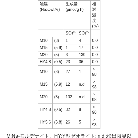
触媒
生成量
相
(Na
Owt％)
(μmol/g h)
対
2
湿
度
(％)
2-
2-
SO
SO
4
3
M10
(8)
1
4
0.0
M15
(5.9)
1
17
0.0
M20
(5)
3
139
0.0
HY4.8
(0.5)
23
36
0.0
＞
M10
(8)
27
1
98
＞
M15
(5.9)
12
n.d.
98
＞
M20
(5)
102
n.d.
98
＞
HY4.8
(0.5)
32
8
98
＞
HY5.6
(3.8)
26
5
98
M:Na-モルデナイト、HY:Y型ゼオライト; n.d.:検出限界以