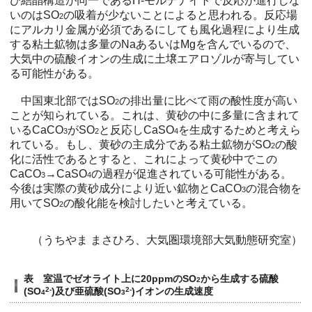
び結晶構造が同一であるH-モルデナイトで反応が進行しな
いのはSO
の吸着が少ないことによると思われる。反応場
2
にアルカリ金属が必須であるにしても風化過程により生成
する粘土鉱物は多量のNaあるいはMgを含んでいるので、
大気中の硫酸イオンの生成に土壌エアロゾルが寄与してい
る可能性がある。
中国東北部ではSO
の排出量に比べて雨の酸性度が高い
2
ことが知られている。これは、黄砂の中に多量に含まれて
いるCaCO
がSO
と反応しCaSO
を生成するためと考えら
3
2
4
れている。もし、黄砂の主成分である粘土鉱物がSO
の酸
2
化に活性であるとすると、これによって黄砂中でこの
CaCO
→CaSO
の過程が促進されている可能性がある。
3
4
今後は実際の黄砂成分により近い鉱物とCaCO
の混合物を
3
用いてSO
の酸化能を検討したいと考えている。
2
（うちやま まさひろ、大気圏環境部大気動態研究室）
表 室温でゼオライト上に20ppmのSO
から生成する硫酸
2
(SO
2-
)及び亜硫酸(SO
2-
)イオンの生成速度
4
3