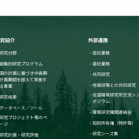
究紹介
外部連携
研究分野
受託業務
戦略的研究プログラム
委託業務
国の計画に基づき中長期
共同研究
計画期間を超えて実施す
地環研等との共同研究
る事業
全国環境研究所交流シ
研究成果
ポジウム
データベース／ツール
環境研究機関連絡会
研究プロジェクト等のペ
知的所有権（特許等）
ージ
研究シーズ集
研究計画・研究評価