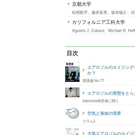
京都大学
松岡航平、藤井富秀、坂本陽介、河
カリフォルニア工科大学
Agustín J. Colussi、Michael R. Ho
目次
エアロゾルのエイジング
か？
環境儀 No.77
エアロゾルの実態をとら
Interview研究者に聞く
空気と液体の境界
コラム1
大気エアロゾルのエイジ