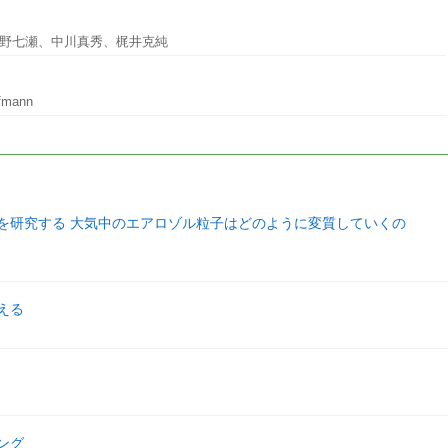
野七瀬、中川真秀、梶井克純
ffmann
を研究する 大気中のエアロゾル粒子はどのように変質していくの
える
ング