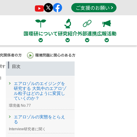
ご支援のお願い
国環研について
研究紹介
外部連携
広報活動
目次
関す
日
エアロゾルのエイジングを
研究する 大気中のエアロゾ
ル粒子はどのように変質し
ていくのか？
環境儀 No.77
エアロゾルの実態をとらえ
る
Interview研究者に聞く