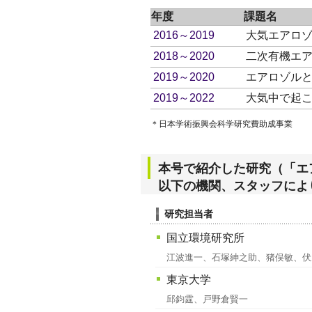
年度
課題名
2016～2019
大気エアロ
2018～2020
二次有機エ
2019～2020
エアロゾル
2019～2022
大気中で起
＊日本学術振興会科学研究費助成事業
本号で紹介した研究（「エ
以下の機関、スタッフによ
研究担当者
国立環境研究所
江波進一、石塚紳之助、猪俣敏、伏見暁洋
東京大学
邱鈞霆、戸野倉賢一