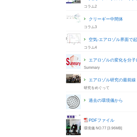
コラム2
クリーギー中間体
コラム3
空気-エアロゾル界面で
コラム4
エアロゾルの変化を分子
Summary
エアロゾル研究の最前線
研究をめぐって
過去の環境儀から
PDFファイル
環境儀 NO.77 [3.96MB]